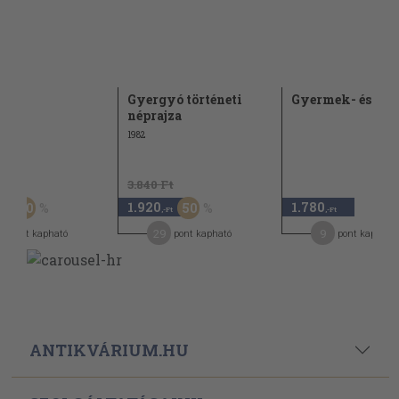
jz
Gyergyó történeti
Gyermek- és nő
néprajza
1982
Ft
3.840 Ft
1.920
1.780
50
50
,-Ft
,-Ft
,-Ft
0
29
9
pont kapható
pont kapható
pont kapható
ANTIKVÁRIUM.HU