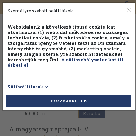
0
Toggle
Főmenü
Könyveink
navigation
Személyre szabott beállítások
Weboldalunk a következő típusú cookie-kat
alkalmazza: (1) weboldal működéséhez szükséges
technikai cookie, (2) funkcionális cookie, amely a
szolgáltatás igénybe vételét teszi az Ön számára
könnyebbé és gyorsabbá, (3) marketing cookie,
amely alapján személyre szabott hirdetésekkel
kereshetjük meg Önt.
A sütiszabályzatunkat itt
érheti el.
Sütibeállítások
Vissza az előző oldalra
HOZZÁJÁRULOK
50.000
Kosárba
,-Ft
A magyarság néprajza I-IV.