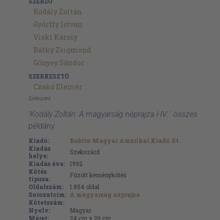
SZERZŐ
Kodály Zoltán
Győrffy István
Viski Károly
Bátky Zsigmond
Gőnyey Sándor
SZERKESZTŐ
Czakó Elemér
Szekszárd
'Kodály Zoltán: A magyarság néprajza I-IV. ' összes
példány
Kiadó:
Babits-Magyar Amerikai Kiadó Rt.
Kiadás
Szekszárd
helye:
Kiadás éve:
1992
Kötés
Fűzött keménykötés
típusa:
Oldalszám:
1.854
oldal
Sorozatcím:
A magyarság néprajza
Kötetszám:
Nyelv:
Magyar
Méret:
24 cm x 20 cm