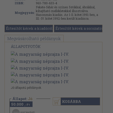
ISBN:
963-780-633-4
Fekete-fehér és színes fotókkal, ábrákkal,
kihajtható mellékletekkel illusztrálva.
Megjegyzés:
Hasonmás kiadás. Az I-II. kötet 1991-ben, a
III.-IV. kötet 1992-ben került kiadásra.
Értesítőt kérek a kiadóról
Értesítőt kérek a sorozatról
Megvásárolható példányok
ÁLLAPOTFOTÓK
Jó állapotú példányok.
Állapot:
Jó
KOSÁRBA
50.000
,-Ft
250
pont kapható