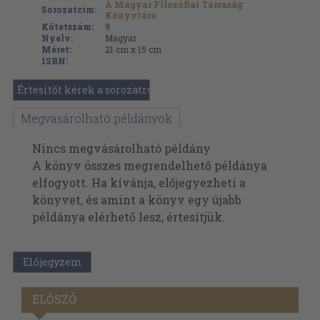
A Magyar Filozófiai Társaság
Sorozatcím:
Könyvtára
Kötetszám:
9
Nyelv:
Magyar
Méret:
21 cm x 15 cm
ISBN:
Értesítőt kérek a sorozatról
Megvásárolható példányok
Nincs megvásárolható példány
A könyv összes megrendelhető példánya
elfogyott. Ha kívánja, előjegyezheti a
könyvet, és amint a könyv egy újabb
példánya elérhető lesz, értesítjük.
Előjegyzem
ELŐSZÓ