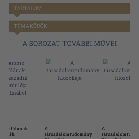
TARTALOM
TÉMAKÖRÖK
A SOROZAT TOVÁBBI MŰVEI
iz halálának
A
A
ázadik
társadalomtudomány
társadalomtudo