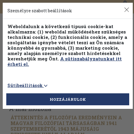
0
Toggle
Főmenü
Könyveink
navigation
Személyre szabott beállítások
Weboldalunk a következő típusú cookie-kat
alkalmazza: (1) weboldal működéséhez szükséges
technikai cookie, (2) funkcionális cookie, amely a
szolgáltatás igénybe vételét teszi az Ön számára
könnyebbé és gyorsabbá, (3) marketing cookie,
Válogasson több mint 30 000 kötet közül
amely alapján személyre szabott hirdetésekkel
Hobbi témakörökben
20% kedvezménnyel!
kereshetjük meg Önt.
A sütiszabályzatunkat itt
érheti el.
Sütibeállítások
Vissza az előző oldalra
Válasszon példányt
HOZZÁJÁRULOK
A mai filozófia
ÁTTEKINTÉS A FILOZÓFIA EREDMÉNYEIN A
MAGYAR FILOZÓFIAI TÁRSASÁGBAN 1941
SZEPTEMBERÉTŐL 1943 MÁJUSÁIG