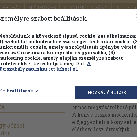
TÁRUHÁZ
ELŐJEGYZÉS
AJÁNDÉKUTALVÁNY
Partnerün
SZÁLLÍTÁS
SEGÍTSÉG
Személyre szabott beállítások
1.
Részletes kereső
Témaköri fa
eboldalunk a következő típusú cookie-kat alkalmazza:
1) weboldal működéséhez szükséges technikai cookie, (2
KIADV
unkcionális cookie, amely a szolgáltatás igénybe vételé
LEGNA
eszi az Ön számára könnyebbé és gyorsabbá, (3)
arketing cookie, amely alapján személyre szabott
PILLANATNYI ÁRAINK
FENNTARTHATÓ OLVASMÁN
irdetésekkel kereshetjük meg Önt.
A
ütiszabályzatunkat itt érheti el.
 IV.
ütibeállítások
Megvásárolható 
HOZZÁJÁRULOK
KA
Nincs megvásárolható pé
A könyv összes megrendelh
előjegyezheti a könyvet, 
gy József
elérhető lesz, értesítjük.
ndor