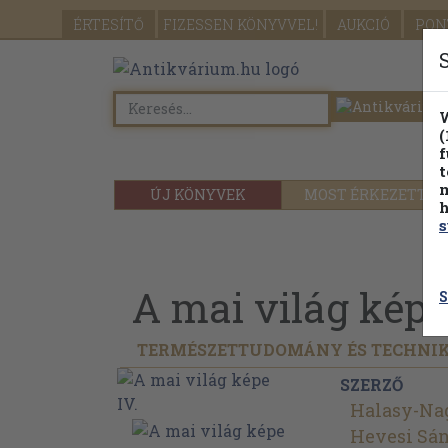
ÉRTESÍTŐ
FIZESSEN
KÖNYVVEL!
AUKCIÓ
PON
W
(
f
t
m
ÚJ KÖNYVEK
MOST ÉRKEZETT
h
s
A mai világ képe
S
TERMÉSZETTUDOMÁNY ÉS TECHNI
SZERZŐ
Halasy-Na
Hevesi Sá