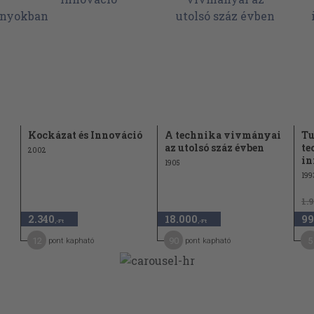
Kockázat és Innováció
A technika vivmányai
Tu
az utolsó száz évben
te
2002
in
1905
199
1.
2.340
18.000
99
,-Ft
,-Ft
12
90
5
pont kapható
pont kapható