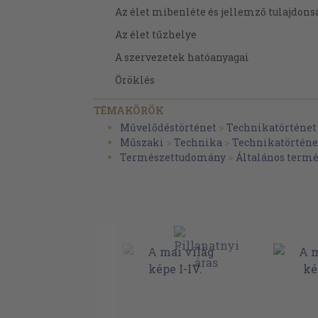
Az élet mibenléte és jellemző tulajdons
Az élet tűzhelye
A szervezetek hatóanyagai
Öröklés
Az élet evolúciója
TÉMAKÖRÖK
Tudomány és gyógyítás (Báró Korányi Sánd
Művelődéstörténet
>
Technikatörténet
Műszaki
>
Technika
>
Technikatörténe
A mai sebészet kialakulása (Manninger Vi
Természettudomány
>
Általános term
Gyógyszeres therápia (Vámossy Zoltán)
A sugárzások szerepe az orvostudományban 
Általános rész
Anyagi sugárzások
Elektromágneses sugárzások
Részletes rész
Gyógyítás anyagi sugárzással