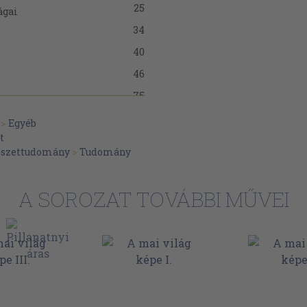
25
ágai
34
40
46
75
85
or)
>
Egyéb
t
123
lmos)
észettudomány
>
Tudomány
143
(Kelen Béla)
A SOROZAT TOVÁBBI MŰVEI
171
175
189