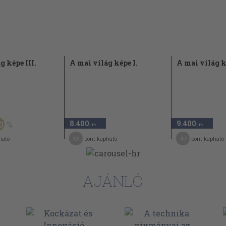
191
217
219
g képe III.
A mai világ képe I.
A mai világ k
220
éges
222
a
225
8.400
9.400
0
,-Ft
,-Ft
42
226
47
ható
pont kapható
pont kapható
átformáló
228
AJÁNLÓ
231
235