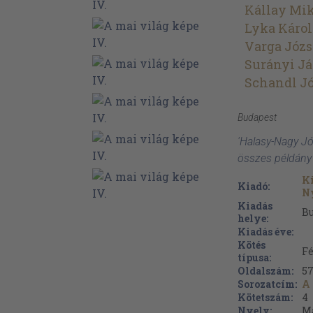
Kállay Mik
Lyka Káro
Varga Józs
Surányi J
Schandl Jó
Budapest
'Halasy-Nagy Józ
összes példány
K
Kiadó:
N
Kiadás
B
helye:
Kiadás éve:
Kötés
Fé
típusa:
Oldalszám:
5
Sorozatcím:
A 
Kötetszám:
4
Nyelv:
M