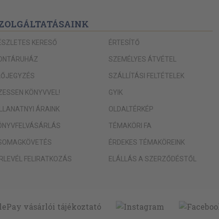
ZOLGÁLTATÁSAINK
ÉSZLETES KERESŐ
ÉRTESÍTŐ
ONTÁRUHÁZ
SZEMÉLYES ÁTVÉTEL
LŐJEGYZÉS
SZÁLLÍTÁSI FELTÉTELEK
IZESSEN KÖNYVVEL!
GYIK
ILLANATNYI ÁRAINK
OLDALTÉRKÉP
ÖNYVFELVÁSÁRLÁS
TÉMAKÖRI FA
SOMAGKÖVETÉS
ÉRDEKES TÉMAKÖREINK
ÍRLEVÉL FELIRATKOZÁS
ELÁLLÁS A SZERZŐDÉSTŐL