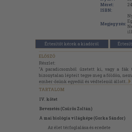
Méret:
24
ISBN:
Ny
Eg
Megjegyzés:
Né
il
Értesítőt kérek a kiadóról
Értesít
ELŐSZÓ
Részlet:
"A paradicsomból űzetett ki, vagy a fák t
bizonytalan lépteit tegye meg a földön, nem 
ember-ősünk egyedül és védtelenül állott...
TARTALOM
IV. kötet
Bevezetés (Csűrös Zoltán)
A mai biológia világképe (Gorka Sándor)
Az élet térfoglalása és eredete