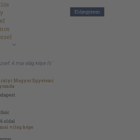
lós
ly
Előjegyzem
ef
ános
zsef
sef: A mai világ képe IV. '
irályi Magyar Egyetemi
yomda
udapest
lbőr
76
oldal
mai világ képe
agyar