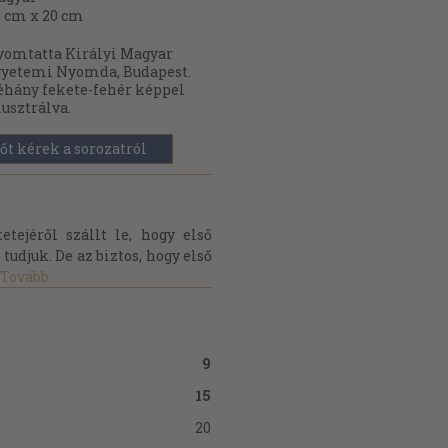
 cm x 20 cm
omtatta Királyi Magyar
yetemi Nyomda, Budapest.
hány fekete-fehér képpel
lusztrálva.
őt kérek a sorozatról
etejéről szállt le, hogy első
tudjuk. De az biztos, hogy első
Tovább
9
15
20