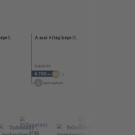
épe I.
A mai világ képe II.
9.400 Ft
4.700
50
,-Ft
42
pont kapható