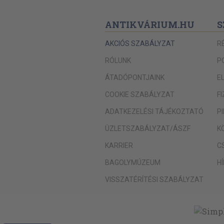
Margarin
ANTIKVÁRIUM.HU
S
Konzerváló-szerek
Rövidhullámú sugarak
AKCIÓS SZABÁLYZAT
R
Tejtermékek
RÓLUNK
P
Műtejek
ÁTADÓPONTJAINK
E
Casein
COOKIE SZABÁLYZAT
F
Lanital
ADATKEZELÉSI TÁJÉKOZTATÓ
P
Uvioltej
ÜZLETSZABÁLYZAT/ÁSZF
K
Tejmérgezések
KARRIER
C
Ömlesztett sajt
BAGOLYMÚZEUM
H
Vaj-aróma
VISSZATÉRÍTÉSI SZABÁLYZAT
Tejszínhab
Tojás
Vastartalom a tojásban