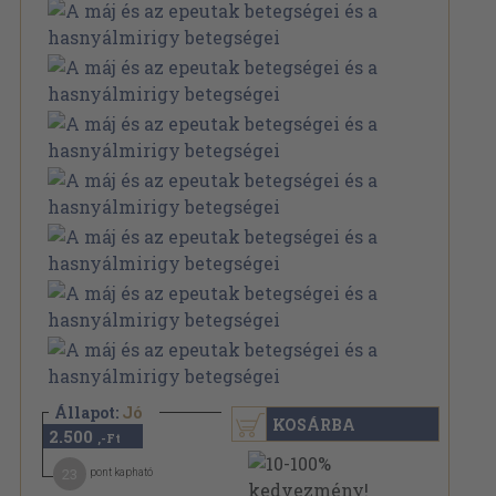
Állapot:
Jó
KOSÁRBA
2.500
,-Ft
23
pont kapható