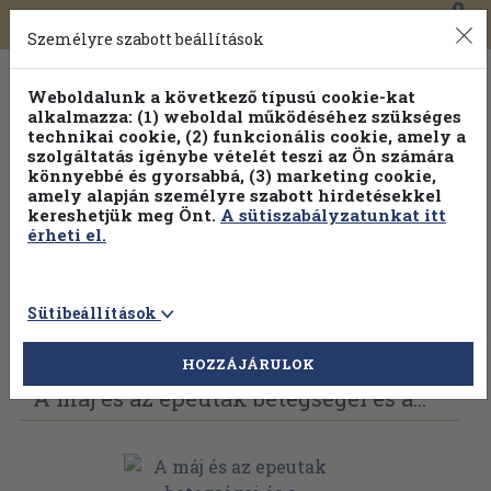
0
Toggle
Főmenü
Könyveink
navigation
Személyre szabott beállítások
Weboldalunk a következő típusú cookie-kat
alkalmazza: (1) weboldal működéséhez szükséges
technikai cookie, (2) funkcionális cookie, amely a
szolgáltatás igénybe vételét teszi az Ön számára
könnyebbé és gyorsabbá, (3) marketing cookie,
Válogasson több mint 1.000.000 kiadványunk közül
10-
amely alapján személyre szabott hirdetésekkel
100% kedvezménnyel!
kereshetjük meg Önt.
A sütiszabályzatunkat itt
érheti el.
Sütibeállítások
Vissza az előző oldalra
Válasszon példányt
HOZZÁJÁRULOK
A máj és az epeutak betegségei és a...