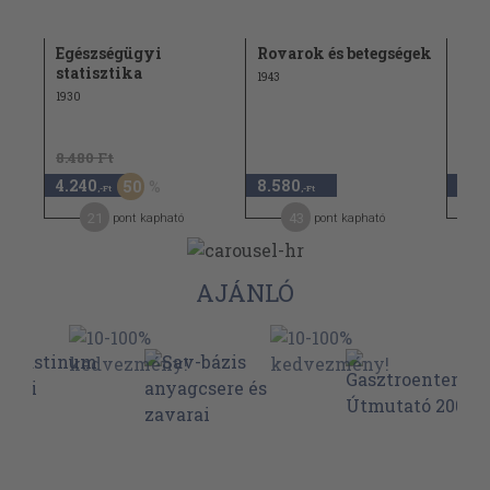
Egészségügyi
Rovarok és betegségek
Az 
statisztika
érzé
1943
1930
1933
8.480 Ft
4.240
8.580
3.5
50
,-Ft
,-Ft
21
43
pont kapható
pont kapható
AJÁNLÓ