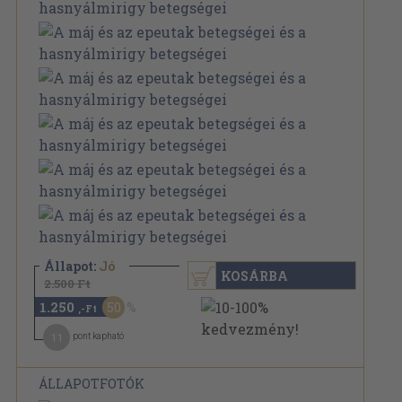
Állapot:
Jó
KOSÁRBA
2.500 Ft
1.250
50
,-Ft
11
pont kapható
ÁLLAPOTFOTÓK