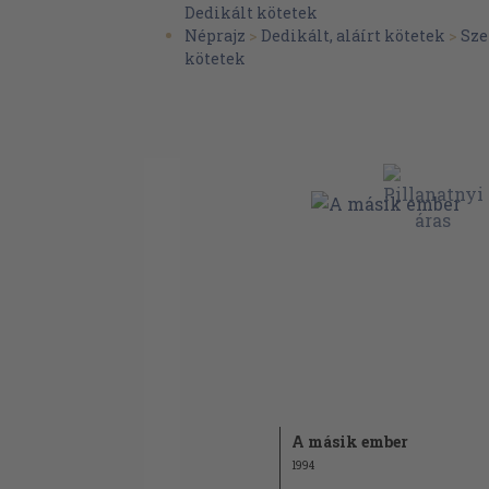
Misi 120
Dedikált kötetek
Kálmán Ferenc: A kárpátaljai magyar népraj
Néprajz
>
Dedikált, aláírt kötetek
>
Sze
Hozzászólások 133
kötetek
Zárszók 143
A másik ember
1994