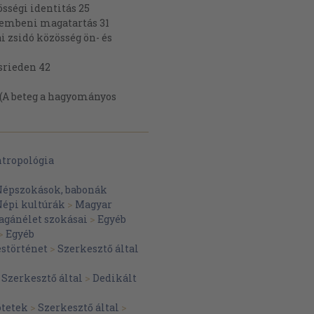
össégi identitás 25
zembeni magatartás 31
i zsidó közösség ön- és
srieden 42
 (A beteg a hagyományos
gy természetgyógyászok? 53
yai Nagypaládon 65
ntropológia
g napjainkban 70
i népszokások alakulásában 73
Népszokások, babonák
 bajai bunyevácok pünkösdi
épi kultúrák
>
Magyar
gánélet szokásai
>
Egyéb
kozása egy görög katolikus
>
Egyéb
störténet
>
Szerkesztő által
ulásáról 104
109
>
Szerkesztő által
>
Dedikált
ékenysége 113
hály pásztorlegény - Szent
ötetek
>
Szerkesztő által
>