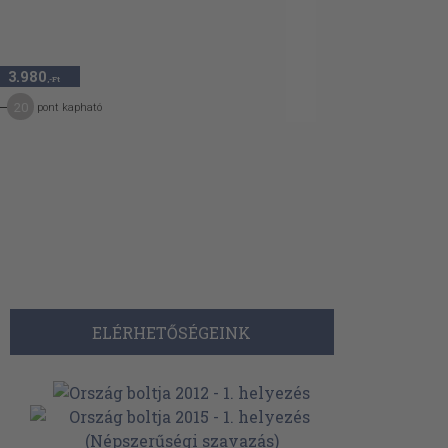
3.980
,-Ft
20
pont kapható
ELÉRHETŐSÉGEINK