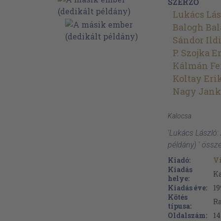
SZERZŐ
Lukács Lás
Balogh Bal
Sándor Ild
P. Szojka 
Kálmán Fe
Koltay Eri
Nagy Jank
Kalocsa
'Lukács László:
példány) ' össz
Kiadó:
V
Kiadás
Ka
helye:
Kiadás éve:
19
Kötés
Ra
típusa:
Oldalszám:
14