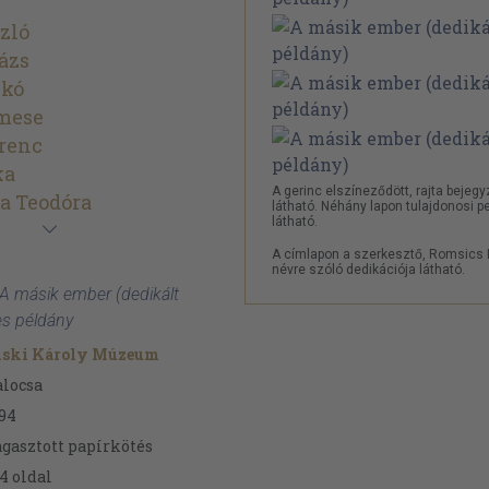
zló
ázs
ikó
Emese
renc
ka
A gerinc elszíneződött, rajta bejeg
a Teodóra
látható. Néhány lapon tulajdonosi p
látható.
A címlapon a szerkesztő, Romsics 
névre szóló dedikációja látható.
 A másik ember (dedikált
es példány
iski Károly Múzeum
locsa
94
gasztott papírkötés
4
oldal