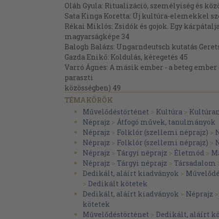
Oláh Gyula: Ritualizáció, személyiség és köz
Sata Kinga Koretta: Új kultúra-elemekkel s
Rékai Miklós: Zsidók és gojok. Egy kárpátalja
magyarságképe 34
Balogh Balázs: Ungarndeutsch kutatás Geret
Gazda Enikő: Koldulás, kéregetés 45
Varró Ágnes: A másik ember - a beteg ember
paraszti
közösségben) 49
Koltay Erika: Népi gyógyító specialisták va
TÉMAKÖRÖK
Kálmán Ferenc: A kisgyermekkor hagyomán
Művelődéstörténet
>
Kultúra
>
Kultúra
Benedek Huszár János: Gorzafalvi fazekassá
Néprajz
>
Átfogó művek, tanulmányok
Nagy Janka Teodóra: Az egyén szerepe a jog
Néprajz
>
Folklór (szellemi néprajz)
>
P. Szojka Emese - Vizin Antal: „Kraljice" - a
Néprajz
>
Folklór (szellemi néprajz)
>
N
királynőjárása 80
Néprajz
>
Tárgyi néprajz
>
Életmód
>
Ma
Magyari Márta: Ellentétes értékrendek talál
Néprajz
>
Tárgyi néprajz
>
Társadalom
közösségben 99
Dedikált, aláírt kiadványok
>
Művelődé
Dobó Márta: Az ibrányi „piritiszták" megalak
>
Dedikált kötetek
Sándor Ildikó: Milyenek a „szent emberek"? 
Dedikált, aláírt kiadványok
>
Néprajz
Pusztai Bertalan: Smajda István élete és tev
kötetek
Nagy Abonyi Ágnes - Kovacev Olga: Molnár Mi
Művelődéstörténet
>
Dedikált, aláírt k