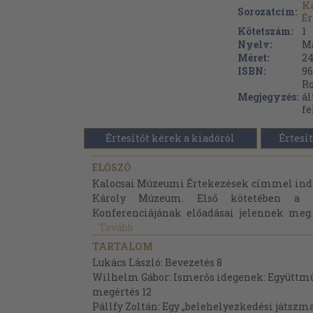
K
Sorozatcím:
Ér
Kötetszám:
1
Nyelv:
M
Méret:
24
ISBN:
96
Ro
Megjegyzés:
ál
fe
Értesítőt kérek a kiadóról
Értesít
ELŐSZÓ
Kalocsai Múzeumi Értekezések címmel indít 
Károly Múzeum. Első kötetében a Fi
Konferenciájának előadásai jelennek meg.
Tovább
TARTALOM
Lukács László: Bevezetés 8
Wilhelm Gábor: Ismerős idegenek: Együttmű
megértés 12
Pállfy Zoltán: Egy „belehelyezkedési játszm