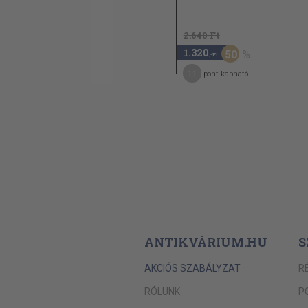
2.640 Ft
1.320
50
,-Ft
11
pont kapható
ANTIKVÁRIUM.HU
S
AKCIÓS SZABÁLYZAT
R
RÓLUNK
P