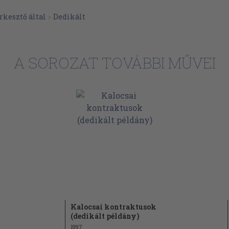
zkutatásról 130
rkesztő által
>
Dedikált
A SOROZAT TOVÁBBI MŰVEI
Kalocsai kontraktusok
(dedikált példány)
1997