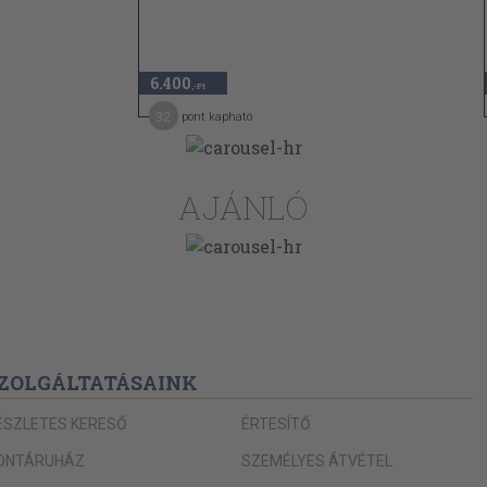
6.400
,-Ft
32
pont kapható
AJÁNLÓ
ZOLGÁLTATÁSAINK
ÉSZLETES KERESŐ
ÉRTESÍTŐ
ONTÁRUHÁZ
SZEMÉLYES ÁTVÉTEL