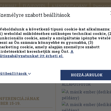
TÁRUHÁZ
ELŐJEGYZÉS
AJÁNDÉKUTALVÁNY
Partnerün
SZÁLLÍTÁS
SEGÍTSÉG
Személyre szabott beállítások
1.
Részletes kereső
Témaköri fa
eboldalunk a következő típusú cookie-kat alkalmazza:
1) weboldal működéséhez szükséges technikai cookie, (2
KIADV
unkcionális cookie, amely a szolgáltatás igénybe vételé
LEGNA
eszi az Ön számára könnyebbé és gyorsabbá, (3)
arketing cookie, amely alapján személyre szabott
PILLANATNYI ÁRAINK
FENNTARTHATÓ OLVASMÁN
irdetésekkel kereshetjük meg Önt.
A
ütiszabályzatunkat itt érheti el.
dedikált
ütibeállítások
Megvásárolható 
HOZZÁJÁRULOK
ÁLLAPOTFOTÓK
KONFERENCIÁJÁNAK
ER 15-19.