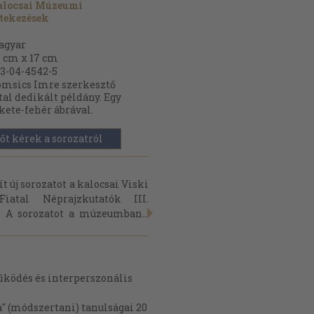
alocsai Múzeumi
tekezések
agyar
 cm x 17 cm
3-04-4542-5
msics Imre szerkesztő
tal dedikált példány. Egy
kete-fehér ábrával.
őt kérek a sorozatról
új sorozatot a kalocsai Viski
atal Néprajzkutatók III.
 A sorozatot a múzeumban...
ködés és interperszonális
a" (módszertani) tanulságai 20