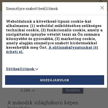
0
Toggle
Főmenü
Könyveink
navigation
Személyre szabott beállítások
Weboldalunk a következő típusú cookie-kat
alkalmazza: (1) weboldal működéséhez szükséges
technikai cookie, (2) funkcionális cookie, amely a
szolgáltatás igénybe vételét teszi az Ön számára
könnyebbé és gyorsabbá, (3) marketing cookie,
amely alapján személyre szabott hirdetésekkel
kereshetjük meg Önt.
A sütiszabályzatunkat itt
érheti el.
Sütibeállítások
Vissza az előző oldalra
HOZZÁJÁRULOK
3.280
Kosárba
,-Ft
A második világháború képes