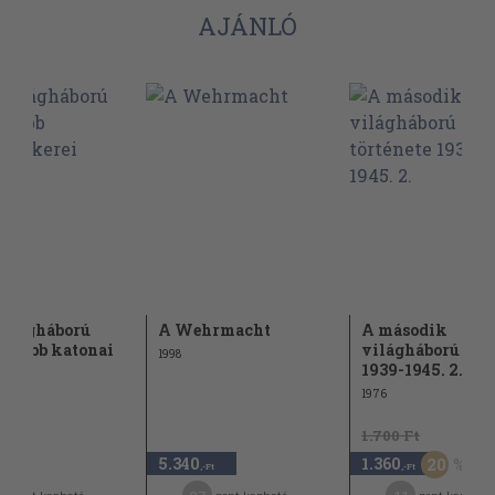
AJÁNLÓ
 világháború
A Wehrmacht
A második
gyobb katonai
világháború tört
1998
ei
1939-1945. 2.
1976
1.700 Ft
5.340
1.360
20
-Ft
,-Ft
,-Ft