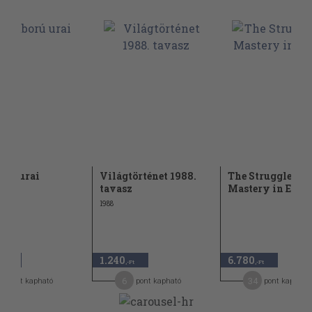
orú urai
Világtörténet 1988.
The Struggle for
tavasz
Mastery in Euro
1988
1.240
6.780
,-Ft
,-Ft
,-Ft
0
6
34
pont kapható
pont kapható
pont kapható