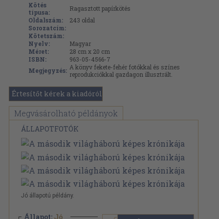
Kötés
Ragasztott papírkötés
típusa:
Oldalszám:
243
oldal
Sorozatcím:
Kötetszám:
Nyelv:
Magyar
Méret:
28 cm x 20 cm
ISBN:
963-05-4566-7
A könyv fekete-fehér fotókkal és színes
Megjegyzés:
reprodukciókkal gazdagon illusztrált.
Értesítőt kérek a kiadóról
Megvásárolható példányok
ÁLLAPOTFOTÓK
Jó állapotú példány.
Állapot:
Jó