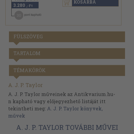
KOSÁRBA
3.280
,-Ft
30
pont kapható
FÜLSZÖVEG
TARTALOM
TÉMAKÖRÖK
A. J. P. Taylor
A. J. P. Taylor műveinek az Antikvarium.hu-
n kapható vagy előjegyezhető listáját itt
tekintheti meg:
A. J. P. Taylor könyvek,
művek
A. J. P. TAYLOR TOVÁBBI MŰVEI