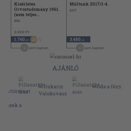
Kísérletes
Múltunk 2017/1-4.
Orvostudomány 1961.
2017
(nem teljes...
1961
2.200 Ft
1.760
3.480
20
,-Ft
,-Ft
9
17
pont kapható
pont kapható
AJÁNLÓ