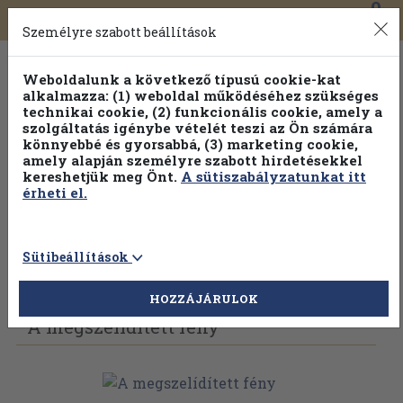
0
Toggle
Főmenü
Könyveink
navigation
Személyre szabott beállítások
Weboldalunk a következő típusú cookie-kat
alkalmazza: (1) weboldal működéséhez szükséges
technikai cookie, (2) funkcionális cookie, amely a
szolgáltatás igénybe vételét teszi az Ön számára
könnyebbé és gyorsabbá, (3) marketing cookie,
Válogasson több mint 30 000 kötet közül
amely alapján személyre szabott hirdetésekkel
Hobbi témakörökben
20% kedvezménnyel!
kereshetjük meg Önt.
A sütiszabályzatunkat itt
érheti el.
Sütibeállítások
Vissza az előző oldalra
Válasszon példányt
HOZZÁJÁRULOK
A megszelídített fény