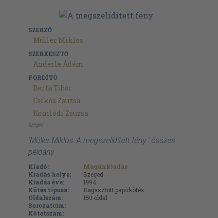
SZERZŐ
Müller Miklós
SZERKESZTŐ
Anderle Ádám
FORDÍTÓ
Berta Tibor
Csikós Zsuzsa
Komlódi Zsuzsa
Szeged
'Müller Miklós: A megszelídített fény ' összes
példány
Kiadó:
Magánkiadás
Kiadás helye:
Szeged
Kiadás éve:
1994
Kötés típusa:
Ragasztott papírkötés
Oldalszám:
150
oldal
Sorozatcím:
Kötetszám: