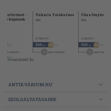
város/történet -
Unkarin Valokuvaus
Óda a fényhez
 fényképészek
1983
1992
Ft
1.780 Ft
1.180 Ft
890
590
50
50
50
,-Ft
,-Ft
4
9
pont kapható
pont kapható
pont kapható
ANTIKVÁRIUM.HU
SZOLGÁLTATÁSAINK