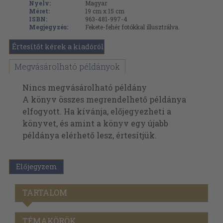
Nyelv:
Magyar
Méret:
19 cm x 15 cm
ISBN:
963-481-997-4
Megjegyzés:
Fekete-fehér fotókkal illusztrálva.
Értesítőt kérek a kiadóról
Megvásárolható példányok
Nincs megvásárolható példány
A könyv összes megrendelhető példánya
elfogyott. Ha kívánja, előjegyezheti a
könyvet, és amint a könyv egy újabb
példánya elérhető lesz, értesítjük.
Előjegyzem
TARTALOM
TÉMAKÖRÖK