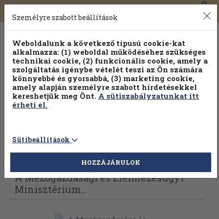
0
Toggle
Főmenü
Könyveink
navigation
Személyre szabott beállítások
Weboldalunk a következő típusú cookie-kat
alkalmazza: (1) weboldal működéséhez szükséges
technikai cookie, (2) funkcionális cookie, amely a
szolgáltatás igénybe vételét teszi az Ön számára
könnyebbé és gyorsabbá, (3) marketing cookie,
Válogasson több mint 1.000.000 kiadványunk közül
10-
amely alapján személyre szabott hirdetésekkel
100% kedvezménnyel!
kereshetjük meg Önt.
A sütiszabályzatunkat itt
érheti el.
Sütibeállítások
Vissza az előző oldalra
Válasszon példányt
HOZZÁJÁRULOK
A Mezőgazdasági és Élelmezésügyi
Minisztérium...