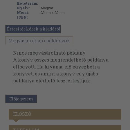
Kötetszám:
Nyelv:
Magyar
Méret:
29 cm x 20 cm
ISBN:
Értesítőt kérek a kiadóról
Megvásárolható példányok
Nincs megvásárolható példány
A könyv összes megrendelhető példánya
elfogyott. Ha kívánja, előjegyezheti a
könyvet, és amint a könyv egy újabb
példánya elérhető lesz, értesítjük.
Előjegyzem
ELŐSZÓ