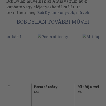
Bob Dylan műveinek az Antikvarium.hu-n
kapható vagy előjegyezhető listáját itt
tekintheti meg:
Bob Dylan könyvek, művek
BOB DYLAN TOVÁBBI MŰVEI
kák I.
Poets of today
Mit fúj a szél
1966
1989