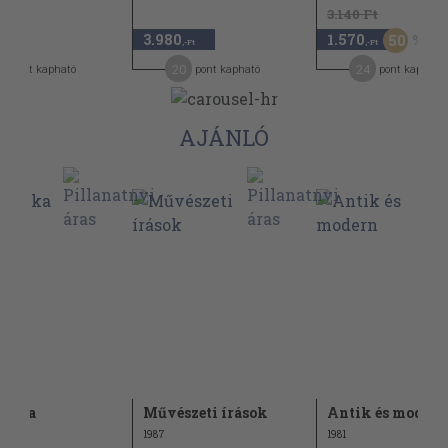
3.140 Ft
3.980
1.570
50
,-Ft
,-Ft
,-Ft
9
20
24
pont kapható
pont kapható
pont kapható
AJÁNLÓ
etika
Művészeti írások
Antik és modern
1987
1981