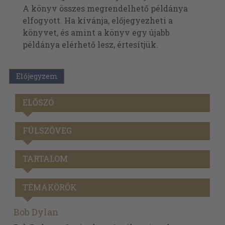
A könyv összes megrendelhető példánya
elfogyott. Ha kívánja, előjegyezheti a
könyvet, és amint a könyv egy újabb
példánya elérhető lesz, értesítjük.
Előjegyzem
ELŐSZÓ
FÜLSZÖVEG
TARTALOM
TÉMAKÖRÖK
Bob Dylan