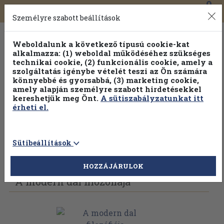
0
Toggle
Főmenü
Könyveink
navigation
Személyre szabott beállítások
Weboldalunk a következő típusú cookie-kat
alkalmazza: (1) weboldal működéséhez szükséges
technikai cookie, (2) funkcionális cookie, amely a
szolgáltatás igénybe vételét teszi az Ön számára
könnyebbé és gyorsabbá, (3) marketing cookie,
amely alapján személyre szabott hirdetésekkel
kereshetjük meg Önt.
A sütiszabályzatunkat itt
érheti el.
Sütibeállítások
Vissza az előző oldalra
Válasszon példányt
HOZZÁJÁRULOK
A modern dal filozófiája