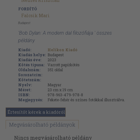
Nemes Krisztián
FORDÍTÓ
Falcsik Mari
Budapest
'Bob Dylan: A modern dal filozófiája ' összes
példány
Kiadó:
Helikon Kiadó
Kiadás helye:
Budapest
Kiadás éve:
2023
Kötés típusa:
Varrott papírkötés
Oldalszám:
351
oldal
Sorozatcím:
Kötetszám:
Nyelv:
Magyar
Méret:
23 cm x 19 cm
ISBN:
978-963-479-978-8
Megjegyzés:
Fekete-fehér és színes fotókkal illusztrálva.
Értesítőt kérek a kiadóról
Megvásárolható példányok
Nincs megvásárolható példány