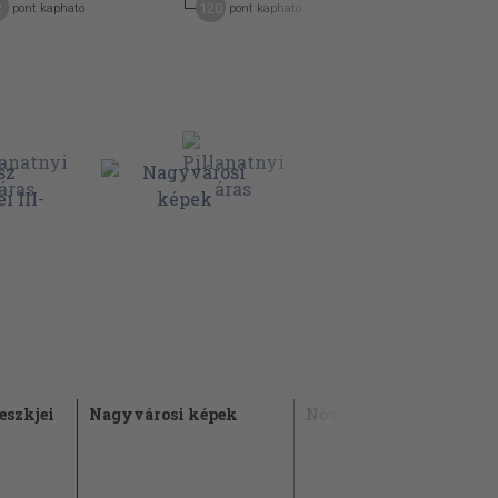
2
120
30
pont kapható
pont kapható
pont kap
eszkjei
Nagyvárosi képek
Nővérek I-II.