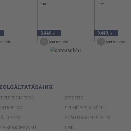
1984
1972
2.440
3.440
,-Ft
,-Ft
37
17
kapható
pont kapható
pont kapható
ZOLGÁLTATÁSAINK
ÉSZLETES KERESŐ
ÉRTESÍTŐ
ONTÁRUHÁZ
SZEMÉLYES ÁTVÉTEL
LŐJEGYZÉS
SZÁLLÍTÁSI FELTÉTELEK
IZESSEN KÖNYVVEL!
GYIK