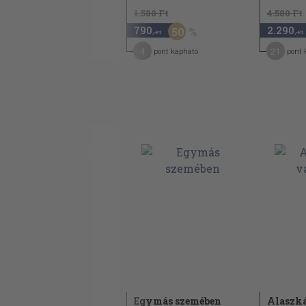
1.840 Ft
1.580 Ft
4.580 Ft
920
790
2.290
50
50
,-Ft
,-Ft
,-Ft
5
4
21
pont kapható
pont kapható
pont 
Álarcosbál
Egymás szemében
Alaszk