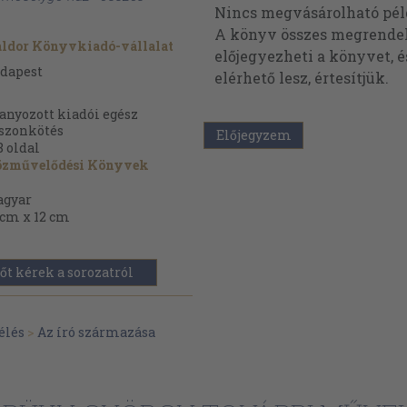
Nincs megvásárolható pé
A könyv összes megrendelh
ldor Könyvkiadó-vállalat
előjegyezheti a könyvet, 
dapest
elérhető lesz, értesítjük.
anyozott kiadói egész
szonkötés
Előjegyzem
8
oldal
zművelődési Könyvek
gyar
 cm x 12 cm
őt kérek a sorozatról
élés
>
Az író származása