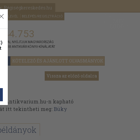
k: Régiségkereskedés.hu
A kosaram
HÍRLEVÉL
BELÉPÉS/REGISZTRÁCIÓ
MÉG
0
5000
Ft
144.753
)
ÁNNYAL NYÚJTJUK MAGYARORSZÁG
t
GYOBB ANTIKVÁR KÖNYV-KÍNÁLATÁT
YOK
KÖTELEZŐ ÉS AJÁNLOTT OLVASMÁNYOK
Vissza az előző oldalra
z Antikvarium.hu-n kapható
át itt tekintheti meg:
Büky
példányok