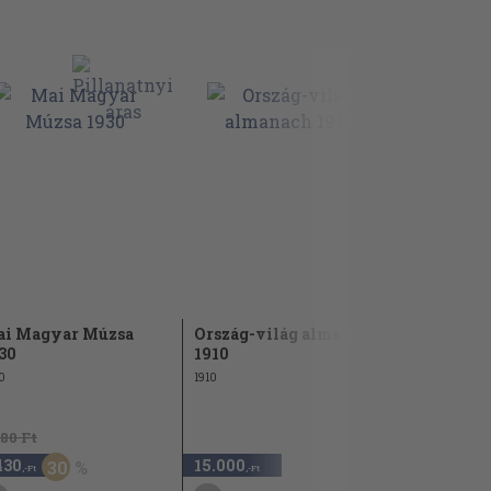
i Magyar Múzsa
Ország-világ almanach
Vilma utn
30
1910
asszony, a
0
1910
480 Ft
12.000 Ft
430
15.000
6.000
30
5
,-Ft
,-Ft
,-Ft