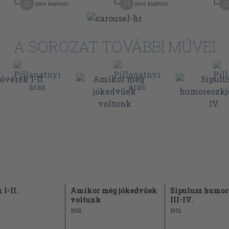
32
25
2
pont kapható
pont kapható
A SOROZAT TOVÁBBI MŰVEI
I-II.
Amikor még jókedvűek
Sipulusz humor
voltunk
III-IV.
1932
1932