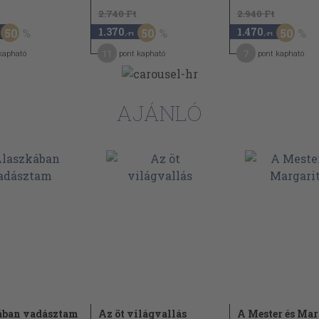
2.740 Ft
2.940 Ft
1.370
1.470
50
50
50
,-Ft
,-Ft
11
7
kapható
pont kapható
pont kapható
AJÁNLÓ
ában vadásztam
Az öt világvallás
A Mester és Mar