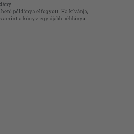
ldány
ető példánya elfogyott. Ha kívánja,
és amint a könyv egy újabb példánya