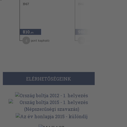
1967
1962
810
980
,-Ft
,-Ft
4
8
pont kapható
pont kapható
ELÉRHETŐSÉGEINK