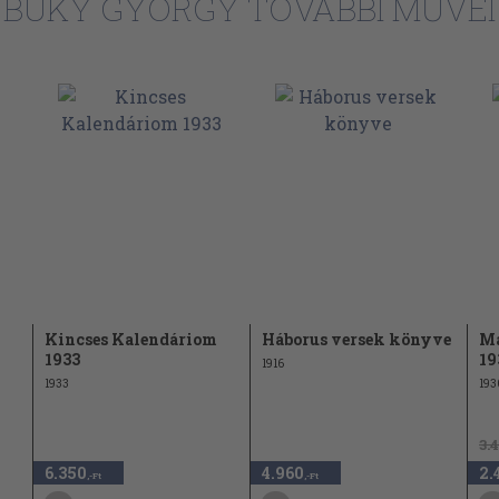
BÜKY GYÖRGY TOVÁBBI MŰVEI
Kincses Kalendáriom
Háborus versek könyve
Ma
1933
19
1916
1933
193
3.
6.350
4.960
2.
,-Ft
,-Ft