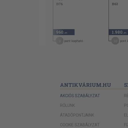
1982
1976
1963
840
960
1.980
,-Ft
,-Ft
,-Ft
4
9
10
pont kapható
pont kapható
pont 
ANTIKVÁRIUM.HU
S
AKCIÓS SZABÁLYZAT
R
RÓLUNK
P
ÁTADÓPONTJAINK
E
COOKIE SZABÁLYZAT
F