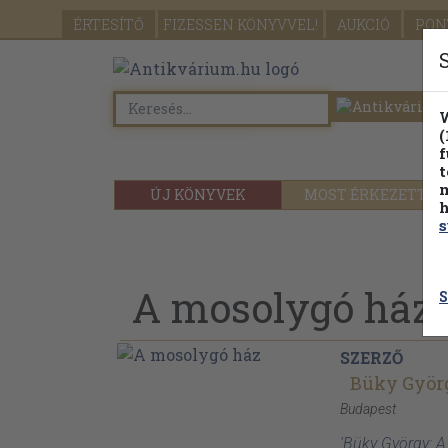
ÉRTESÍTŐ
FIZESSEN
KÖNYVVEL!
AUKCIÓ
PON
W
(
f
t
m
ÚJ KÖNYVEK
MOST ÉRKEZETT
h
s
A mosolygó ház
S
SZERZŐ
Büky Györ
Budapest
'Büky György: 