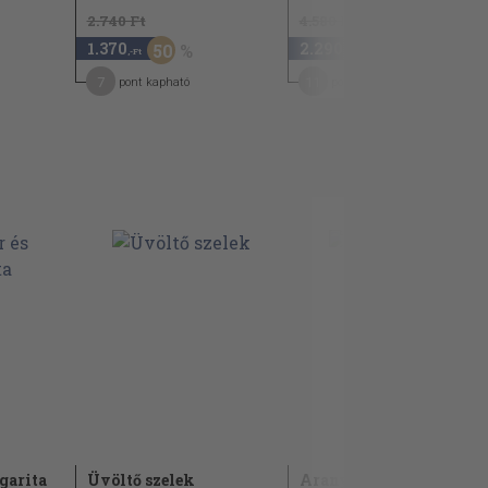
2.740 Ft
4.580 Ft
1.370
2.290
50
50
,-Ft
,-Ft
7
11
pont kapható
pont kapható
garita
Üvöltő szelek
Aranyketrec