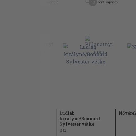
25
13
pont kapható
pont kapható
Az aranysárkány
Ludláb
Nővérek 
birodalmában
királyné/Bonnard
Sylvester vétke
1932