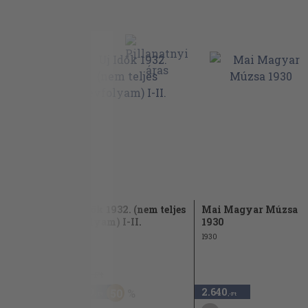
június 28.-
Uj Idők 1932. (nem teljes
Mai Magyar Múzsa
fél...
évfolyam) I-II.
1930
1932
1930
9.800 Ft
4.900
2.640
50
,-Ft
,-Ft