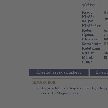
példány
Kiadó:
Ká
Kiadás
Bu
helye:
Kiadás éve:
Kötés
Ar
típusa:
vá
Oldalszám:
18
Sorozatcím:
Kö
Kötetszám:
Nyelv:
Ma
Méret:
18
ISBN:
Értesítőt kérek a kiadóról
Értesít
TÉMAKÖRÖK
Szépirodalom
>
Regény, novella, elbesz
szerint
>
Magyarország