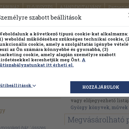
TÁRUHÁZ
ELŐJEGYZÉS
AJÁNDÉKUTALVÁNY
Partnerün
SZÁLLÍTÁS
SEGÍTSÉG
Személyre szabott beállítások
1.
Részletes kereső
Témaköri fa
eboldalunk a következő típusú cookie-kat alkalmazza:
1) weboldal működéséhez szükséges technikai cookie, (2
KIADV
unkcionális cookie, amely a szolgáltatás igénybe vételé
LEGNA
eszi az Ön számára könnyebbé és gyorsabbá, (3)
arketing cookie, amely alapján személyre szabott
PILLANATNYI ÁRAINK
FENNTARTHATÓ OLVASMÁN
irdetésekkel kereshetjük meg Önt.
A
ütiszabályzatunkat itt érheti el.
Büky György
ütibeállítások
HOZZÁJÁRULOK
Büky György műveinek a
vagy előjegyezhető listáj
György könyvek, művek
gy
Megvásárolható 
A mosolygó ház ' összes