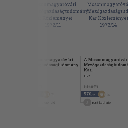
A Mosonmagyaróvári
A Mosonmagyaróvár
Mezőgazdaságtudományi
Mezőgazdaságtudom
Kar...
Kar...
1972
1972
1.140 Ft
1.140 Ft
570
570
50
50
,-Ft
,-Ft
3
3
pont kapható
pont kapható