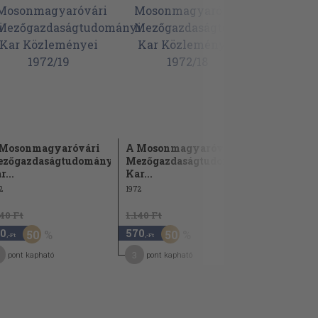
Mosonmagyaróvári
A Mosonmagyaróvári
zőgazdaságtudományi
Mezőgazdaságtudományi
r...
Kar...
2
1972
140 Ft
1.140 Ft
0
570
50
50
,-Ft
,-Ft
3
pont kapható
pont kapható