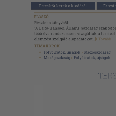
Értesítőt kérek a kiadóról
Értesít
ELŐSZÓ
Részlet a könyvből:
"A Lajta-Hansági Állami Gazdaság szántóföld
több éve rendszeresen vizsgáltuk a terricol
elemzést szolgáló alapadatokat...
Tovább
TÉMAKÖRÖK
Folyóiratok, újságok
>
Mezőgazdaság
Mezőgazdaság
>
Folyóiratok, újságok
TER