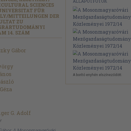
ÁLLAPOTFOTÓK
ICULTURAL SCIENCES
UNIVERSITAT FÜR
LY/
MITTEILUNGEN DER
ULTAT ZU
GRÁRTUDOMÁNYI
AM 14. SZÁM
szky Gábor
yörgy
János
A borító enyhén elszíneződött.
László
 Géza
ger G. Adolf
r
 Gábor: A Mosonmagyaróvári