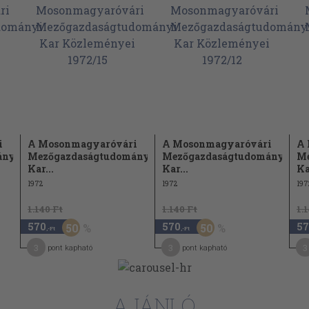
i
A Mosonmagyaróvári
A Mosonmagyaróvári
A 
ányi
Mezőgazdaságtudományi
Mezőgazdaságtudományi
Me
Kar...
Kar...
Ka
1972
1972
197
1.140 Ft
1.140 Ft
1.
570
570
57
50
50
,-Ft
,-Ft
3
3
3
pont kapható
pont kapható
AJÁNLÓ