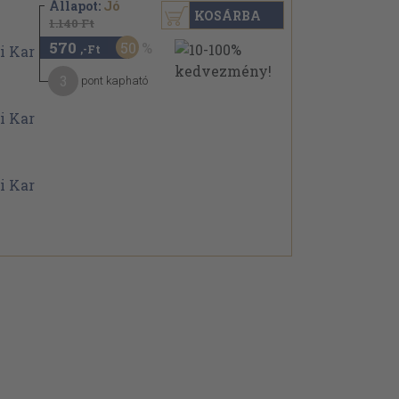
Állapot:
Jó
KOSÁRBA
1.140 Ft
570
50
,-Ft
3
pont kapható