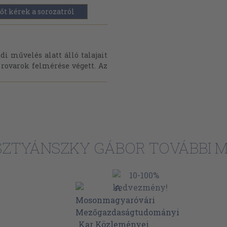
őt kérek a sorozatról
i művelés alatt álló talajait
 rovarok felmérése végett. Az
SZTYÁNSZKY GÁBOR TOVÁBBI M