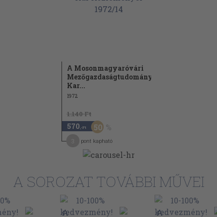
A Mosonmagyaróvári
Mezőgazdaságtudományi
Kar...
1972
1.140 Ft
570
50
,-Ft
3
pont kapható
A SOROZAT TOVÁBBI MŰVEI