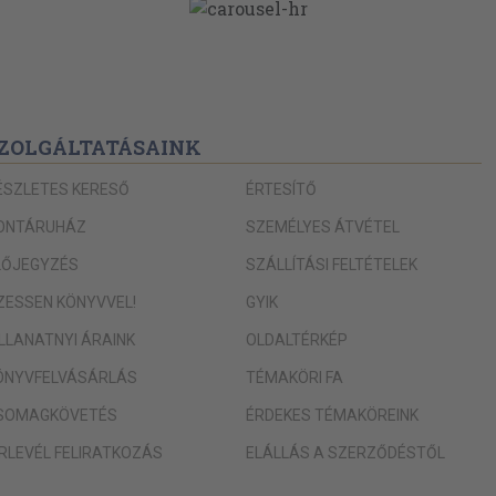
ZOLGÁLTATÁSAINK
ÉSZLETES KERESŐ
ÉRTESÍTŐ
ONTÁRUHÁZ
SZEMÉLYES ÁTVÉTEL
LŐJEGYZÉS
SZÁLLÍTÁSI FELTÉTELEK
IZESSEN KÖNYVVEL!
GYIK
ILLANATNYI ÁRAINK
OLDALTÉRKÉP
ÖNYVFELVÁSÁRLÁS
TÉMAKÖRI FA
SOMAGKÖVETÉS
ÉRDEKES TÉMAKÖREINK
ÍRLEVÉL FELIRATKOZÁS
ELÁLLÁS A SZERZŐDÉSTŐL