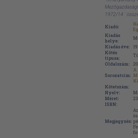
Mezőgazdaságt
1972/14 ' össz
K
Kiadó:
E
Kiadás
M
helye:
Kiadás éve:
19
Kötés
Tű
típusa:
Oldalszám:
20
A
Sorozatcím:
M
K
Kötetszám:
Nyelv:
M
Méret:
23
ISBN:
An
ös
Megjegyzés:
pé
Fe
fo