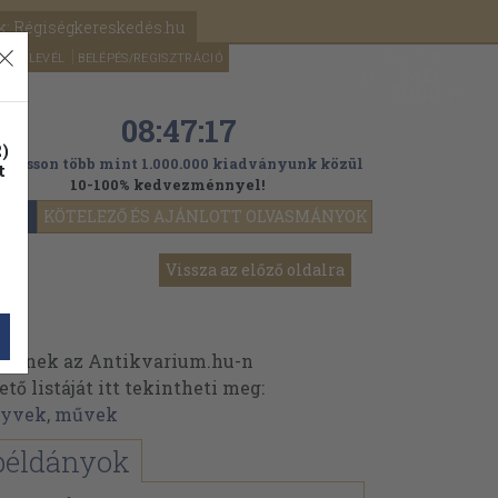
k: Régiségkereskedés.hu
A kosaram
HÍRLEVÉL
BELÉPÉS/REGISZTRÁCIÓ
MÉG
0
5000
Ft
08:47:16
)
ogasson több mint 1.000.000 kiadványunk közül
t
10-100% kedvezménnyel!
YOK
KÖTELEZŐ ÉS AJÁNLOTT OLVASMÁNYOK
Vissza az előző oldalra
veinek az Antikvarium.hu-n
ő listáját itt tekintheti meg:
nyvek, művek
példányok