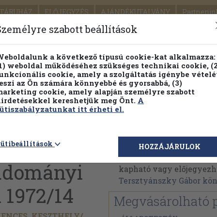
TÁRUHÁZ
ELŐJEGYZÉS
AJÁNDÉKUTALVÁNY
Partnerün
SZÁLLÍTÁS
SEGÍTSÉG
Személyre szabott beállítások
Részletes kereső
Témaköri fa
eboldalunk a következő típusú cookie-kat alkalmazza:
1) weboldal működéséhez szükséges technikai cookie, (2
Vál
unkcionális cookie, amely a szolgáltatás igénybe vételé
eszi az Ön számára könnyebbé és gyorsabbá, (3)
arketing cookie, amely alapján személyre szabott
PILLANATNYI ÁRAINK
FENNTARTHATÓ OLVASMÁN
irdetésekkel kereshetjük meg Önt.
A
ütiszabályzatunkat itt érheti el.
óvári
Tersztyánszky Gábor
ütibeállítások
HOZZÁJÁRULOK
Tersztyánszky Gábor mű
udományi
kapható vagy előjegyezhet
Tersztyánszky Gábor kö
 1972/
14
Megvásárolható 
ENCES, KESZTHELY/