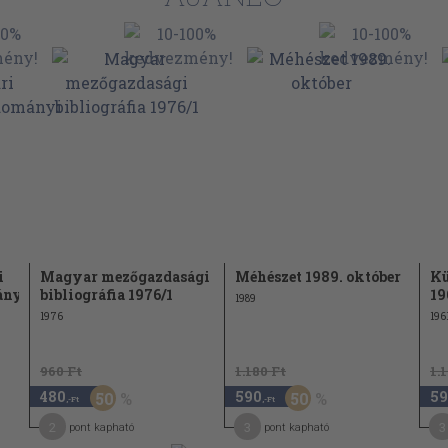
i
Magyar mezőgazdasági
Méhészet 1989. október
Kü
ányi
bibliográfia 1976/1
19
1989
1976
196
960 Ft
1.180 Ft
1.
480
590
59
50
50
,-Ft
,-Ft
2
3
3
pont kapható
pont kapható