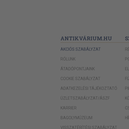
ANTIKVÁRIUM.HU
S
AKCIÓS SZABÁLYZAT
R
RÓLUNK
P
ÁTADÓPONTJAINK
E
COOKIE SZABÁLYZAT
F
ADATKEZELÉSI TÁJÉKOZTATÓ
P
ÜZLETSZABÁLYZAT/ÁSZF
K
KARRIER
C
BAGOLYMÚZEUM
H
VISSZATÉRÍTÉSI SZABÁLYZAT