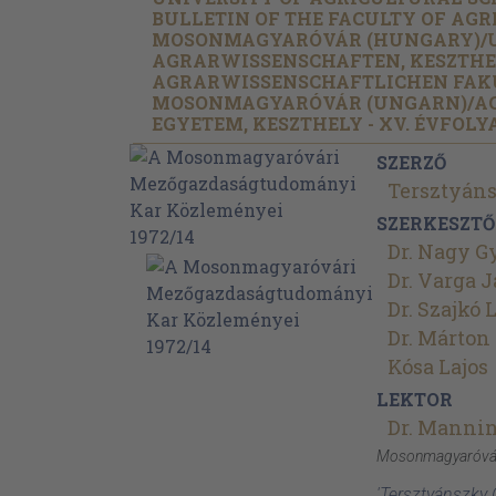
BULLETIN OF THE FACULTY OF AGR
MOSONMAGYARÓVÁR (HUNGARY)/
AGRARWISSENSCHAFTEN, KESZTHE
AGRARWISSENSCHAFTLICHEN FAK
MOSONMAGYARÓVÁR (UNGARN)/
A
EGYETEM, KESZTHELY - XV. ÉVFOLY
SZERZŐ
Tersztyán
SZERKESZTŐ
Dr. Nagy G
Dr. Varga 
Dr. Szajkó 
Dr. Márton
Kósa Lajos
LEKTOR
Dr. Mannin
Mosonmagyaróvá
'Tersztyánszky