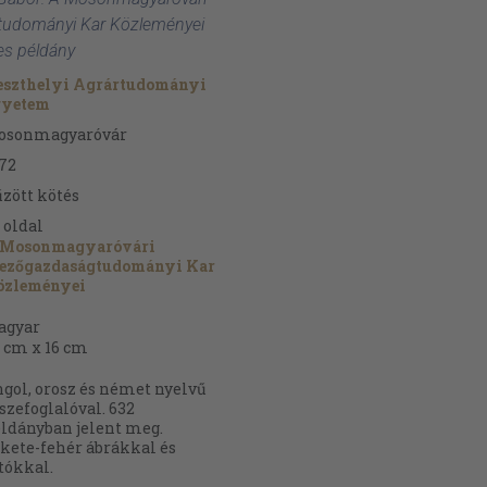
udományi Kar Közleményei
es példány
eszthelyi Agrártudományi
gyetem
osonmagyaróvár
72
zött kötés
oldal
 Mosonmagyaróvári
ezőgazdaságtudományi Kar
özleményei
agyar
 cm x 16 cm
gol, orosz és német nyelvű
szefoglalóval. 632
ldányban jelent meg.
kete-fehér ábrákkal és
tókkal.