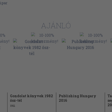
ipar
22
24
25
AJÁNLÓ
49
49
51
55
61
61
iák)
63
65
67
Gondolat könyvek 1982
Publishing Hungary
Ta
ősz-tél
2016
se
67
20
1982
68