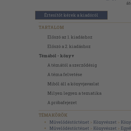
át
Értesítőt kérek a kiadóról
TARTALOM
Előszó az 1. kiadáshoz
Előszó a 2. kiadáshoz
Témából - könyv
A témától a szerződésig
A téma felvetése
Miből áll a könyvjavaslat
Milyen legyen a tematika
A próbafejezet
A javaslat elbírálása
TÉMAKÖRÖK
A szerzői megállapodás
Művelődéstörténet
>
Könyvészet
>
Köny
Művelődéstörténet
>
Könyvészet
>
Egyé
A kézirat