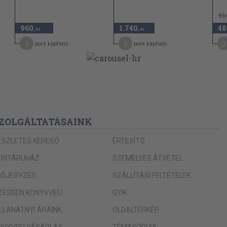
68
96
960
1.740
48
68
,-Ft
,-Ft
5
9
2
pont kapható
pont kapható
 levő
71
73
73
76
ZOLGÁLTATÁSAINK
76
77
ÉSZLETES KERESŐ
ÉRTESÍTŐ
80
ONTÁRUHÁZ
SZEMÉLYES ÁTVÉTEL
80
jelek
LŐJEGYZÉS
SZÁLLÍTÁSI FELTÉTELEK
83
IZESSEN KÖNYVVEL!
GYIK
83
ILLANATNYI ÁRAINK
OLDALTÉRKÉP
83