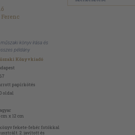
nő
 Ferenc
l
 műszaki könyv írása és
összes példány
űszaki Könyvkiadó
udapest
67
rrott papírkötés
0
oldal
agyar
 cm x 12 cm
könyv fekete-fehér fotókkal
lusztrált. 2. javított és