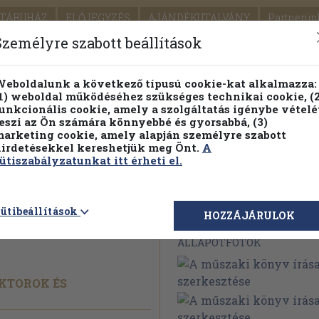
TÁRUHÁZ
ELŐJEGYZÉS
AJÁNDÉKUTALVÁNY
Partnerün
SZÁLLÍTÁS
SEGÍTSÉG
Személyre szabott beállítások
Részletes kereső
Témaköri fa
eboldalunk a következő típusú cookie-kat alkalmazza:
1) weboldal működéséhez szükséges technikai cookie, (2
Vál
unkcionális cookie, amely a szolgáltatás igénybe vételé
eszi az Ön számára könnyebbé és gyorsabbá, (3)
arketing cookie, amely alapján személyre szabott
PILLANATNYI ÁRAINK
FENNTARTHATÓ OLVASMÁN
irdetésekkel kereshetjük meg Önt.
A
ütiszabályzatunkat itt érheti el.
 írása és
ütibeállítások
Megvásárolható 
HOZZÁJÁRULOK
ÁLLAPOTFOTÓK
EKTOROK ÉS