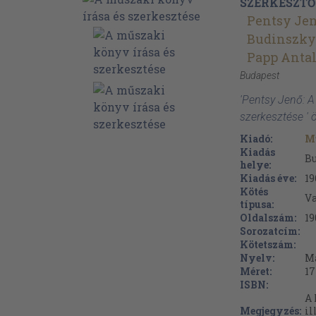
SZERKESZTŐ
Pentsy Je
Budinszky
Papp Anta
Budapest
'Pentsy Jenő: A
szerkesztése ' 
Kiadó:
M
Kiadás
B
helye:
Kiadás éve:
19
Kötés
Va
típusa:
Oldalszám:
19
Sorozatcím:
Kötetszám:
Nyelv:
M
Méret:
17
ISBN:
A 
Megjegyzés:
il