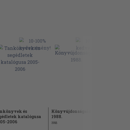
nkönyvek és
Könyvújdonságaink
Útmutató 
gédletek katalógusa
1988.
készitéséhe
05-2006
1988