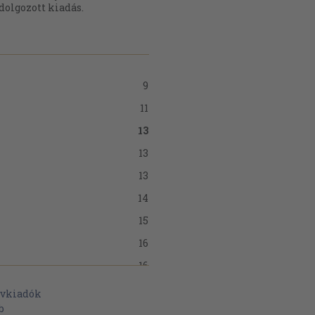
dolgozott kiadás.
9
11
13
13
13
14
15
16
16
18
vkiadók
b
22