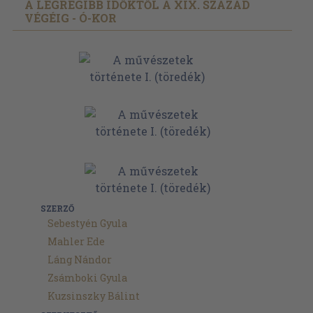
A LEGRÉGIBB IDŐKTŐL A XIX. SZÁZAD
VÉGÉIG - Ó-KOR
SZERZŐ
Sebestyén Gyula
Mahler Ede
Láng Nándor
Zsámboki Gyula
Kuzsinszky Bálint