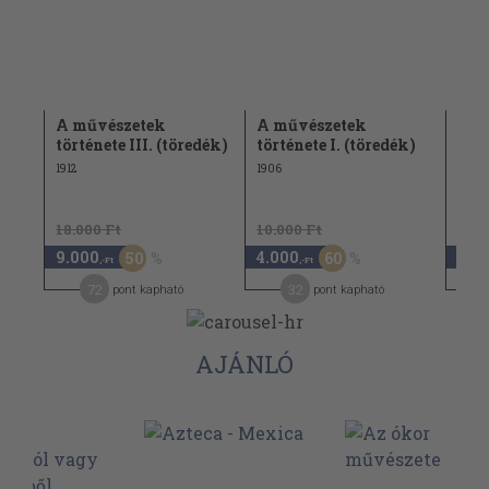
A művészetek
A művészetek
A m
története III. (töredék)
története I. (töredék)
tört
1912
1906
1906
18.000 Ft
10.000 Ft
15.0
9.000
4.000
6.0
50
60
,-Ft
,-Ft
72
32
pont kapható
pont kapható
AJÁNLÓ