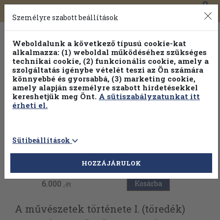
0
Toggle
Főmenü
Könyveink
navigation
Személyre szabott beállítások
Weboldalunk a következő típusú cookie-kat
alkalmazza: (1) weboldal működéséhez szükséges
technikai cookie, (2) funkcionális cookie, amely a
szolgáltatás igénybe vételét teszi az Ön számára
könnyebbé és gyorsabbá, (3) marketing cookie,
amely alapján személyre szabott hirdetésekkel
kereshetjük meg Önt.
A sütiszabályzatunkat itt
érheti el.
Sütibeállítások
Vissza az előző oldalra
HOZZÁJÁRULOK
6.000
Kosárba
,-Ft
A művészetek története I. (töredék)