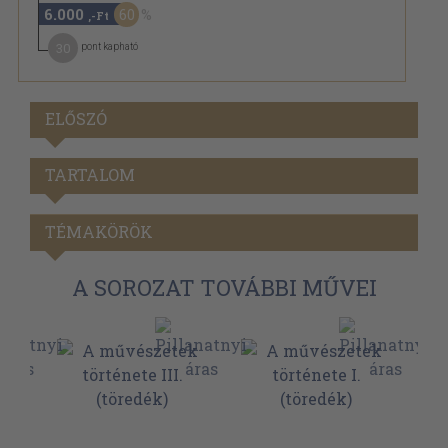
6.000
60
,-Ft
30
pont kapható
ELŐSZÓ
TARTALOM
TÉMAKÖRÖK
A SOROZAT TOVÁBBI MŰVEI