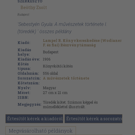
SZERKESZTŐ
Beöthy Zsolt
Budapest
'Sebestyén Gyula: A művészetek története I.
(töredék) ' összes példány
Lampel R. Könyvkereskedése (Wodianer
Kiadó:
F. és fiai) Részvénytársaság
Kiadás
Budapest
helye:
Kiadás éve:
1906
Kötés
Könyvkötői kötés
típusa:
Oldalszám:
556
oldal
Sorozatcím:
A művészetek története
Kötetszám:
Nyelv:
Magyar
Méret:
27 cm x 21 cm
ISBN:
Töredék kötet. Számos képpel és
Megjegyzés:
műmelléklettel illusztrált.
Értesítőt kérek a kiadóról
Értesítőt kérek a sorozatról
Megvásárolható példányok