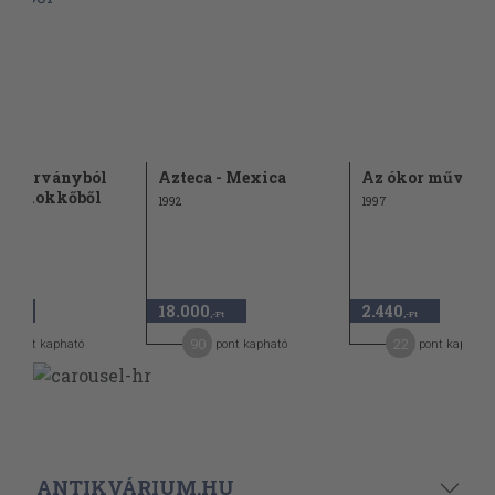
k márványból
Azteca - Mexica
Az ókor művésze
 homokkőből
1992
1997
18.000
2.440
,-Ft
,-Ft
,-Ft
7
90
22
pont kapható
pont kapható
pont kapható
ANTIKVÁRIUM.HU