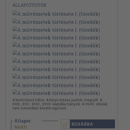
ÁLLAPOTFOTÓK
A borító kissé foltos. A könyv kötése javított, megnyílt. A
XXIII., XXV., XXVI., XXVII. képtábla hiányzik. A VII-XII. oldalak
nem sorrendben követik egymást.
Állapot:
KOSÁRBA
15.000 Ft
Sérült