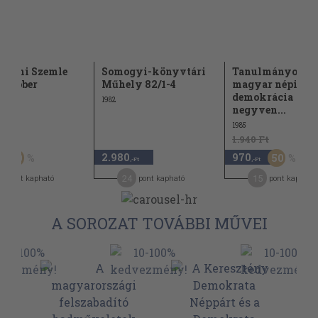
dalmi Szemle
Somogyi-könyvtári
Tanulmányok a
 október
Műhely 82/1-4
magyar népi
demokrácia
1982
negyven...
1985
t
1.940 Ft
2.980
970
50
50
,-Ft
,-Ft
24
15
pont kapható
pont kapható
pont kapható
A SOROZAT TOVÁBBI MŰVEI