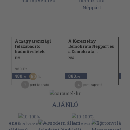
ság
A magyarországi
A Keresztény
A né
felszabadító
Demokrata Néppárt és
közi
hadműveletek
a Demokrata...
1984
1985
1985
960 Ft
480
880
2.9
50
,-Ft
,-Ft
7
4
pont kapható
pont kapható
AJÁNLÓ