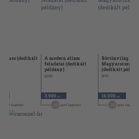
gyenes (dedikált
A modern állam
Börtönvilág
ny)
feladatai (dedikált
Magyarországo
példány)
(dedikált példán
2009
1978
3.940
14.000
,-Ft
,-Ft
,-Ft
4
20
70
pont kapható
pont kapható
pont kapható