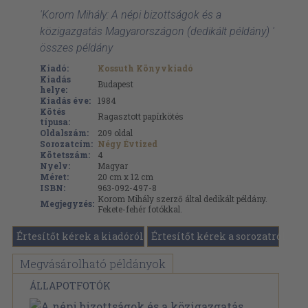
'Korom Mihály: A népi bizottságok és a
közigazgatás Magyarországon (dedikált példány) '
összes példány
Kiadó:
Kossuth Könyvkiadó
Kiadás
Budapest
helye:
Kiadás éve:
1984
Kötés
Ragasztott papírkötés
típusa:
Oldalszám:
209
oldal
Sorozatcím:
Négy Évtized
Kötetszám:
4
Nyelv:
Magyar
Méret:
20 cm x 12 cm
ISBN:
963-092-497-8
Korom Mihály szerző által dedikált példány.
Megjegyzés:
Fekete-fehér fotókkal.
Értesítőt kérek a kiadóról
Értesítőt kérek a sorozatról
Megvásárolható példányok
ÁLLAPOTFOTÓK