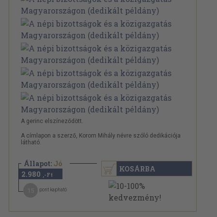
A gerinc elszíneződött.
A címlapon a szerző, Korom Mihály névre szóló dedikációja
látható.
Állapot:
Jó
KOSÁRBA
2.980
,-Ft
15
pont kapható