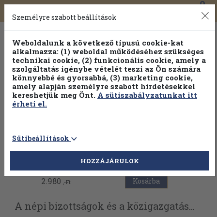
0
Toggle
Főmenü
Könyveink
navigation
Személyre szabott beállítások
Weboldalunk a következő típusú cookie-kat
alkalmazza: (1) weboldal működéséhez szükséges
technikai cookie, (2) funkcionális cookie, amely a
szolgáltatás igénybe vételét teszi az Ön számára
könnyebbé és gyorsabbá, (3) marketing cookie,
Válogasson több mint 1.000.000 kiadványunk közül
10-
amely alapján személyre szabott hirdetésekkel
100% kedvezménnyel!
kereshetjük meg Önt.
A sütiszabályzatunkat itt
érheti el.
Sütibeállítások
Vissza az előző oldalra
HOZZÁJÁRULOK
2.980
Kosárba
,-Ft
A népi bizottságok és a közigazgatás...