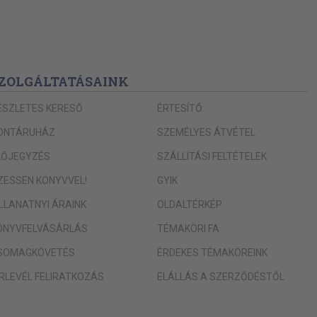
ZOLGÁLTATÁSAINK
ÉSZLETES KERESŐ
ÉRTESÍTŐ
ONTÁRUHÁZ
SZEMÉLYES ÁTVÉTEL
LŐJEGYZÉS
SZÁLLÍTÁSI FELTÉTELEK
IZESSEN KÖNYVVEL!
GYIK
ILLANATNYI ÁRAINK
OLDALTÉRKÉP
ÖNYVFELVÁSÁRLÁS
TÉMAKÖRI FA
SOMAGKÖVETÉS
ÉRDEKES TÉMAKÖREINK
ÍRLEVÉL FELIRATKOZÁS
ELÁLLÁS A SZERZŐDÉSTŐL