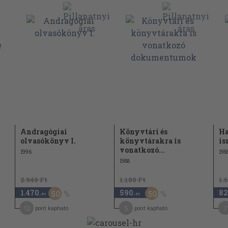
Andragógiai
Könyvtári és
Ha
olvasókönyv I.
könyvtárakra is
is
vonatkozó...
1996
198
1988
2.940 Ft
1.180 Ft
1.
1.470
590
82
50
50
,-Ft
,-Ft
12
5
7
pont kapható
pont kapható