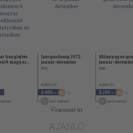
r hanglejtés
Ipargazdaság 1972.
Műanyag és gum
re/A magyar...
január-december
január-decembe
1972
1968
4.800 Ft
4.300 Ft
2.400
2.150
50
50
,-Ft
,-Ft
12
11
kapható
pont kapható
pont kapható
AJÁNLÓ