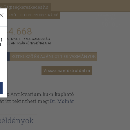
k: Régiségkereskedés.hu
A kosaram
HÍRLEVÉL
BELÉPÉS/REGISZTRÁCIÓ
MÉG
0
5000
Ft
144.668
)
ÁNNYAL NYÚJTJUK MAGYARORSZÁG
t
GYOBB ANTIKVÁR KÖNYV-KÍNÁLATÁT
YOK
KÖTELEZŐ ÉS AJÁNLOTT OLVASMÁNYOK
Vissza az előző oldalra
k az Antikvarium.hu-n kapható
át itt tekintheti meg:
Dr. Molnár
példányok