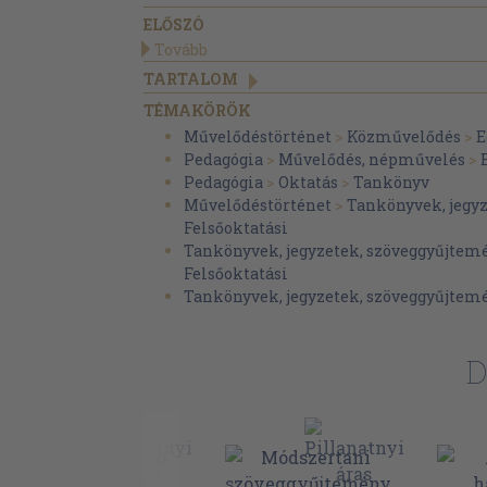
ELŐSZÓ
Tovább
TARTALOM
TÉMAKÖRÖK
Művelődéstörténet
>
Közművelődés
>
E
Pedagógia
>
Művelődés, népművelés
>
Pedagógia
>
Oktatás
>
Tankönyv
Művelődéstörténet
>
Tankönyvek, jegy
Felsőoktatási
Tankönyvek, jegyzetek, szöveggyűjtem
Felsőoktatási
Tankönyvek, jegyzetek, szöveggyűjtem
D