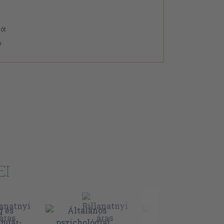
tót
n
EI