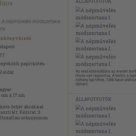
ÁLLAPOTFOTÓK
 Imre
re: A népművelés módszertana
ány
ankönyvkiadó
udapest
77
nyvkötői papírkötés
2
oldal
Az első kötéstáblára az eredeti borí
része van ragasztva. A borító, a lap
néhány lap foltos. Több lapon aláhú
látható.
agyar
 cm x 17 cm
ÁLLAPOTFOTÓK
kete-fehér ábrákkal
lusztrált. Kézirat. 3.
ltozatlan utánnyomás.