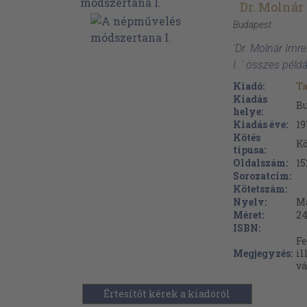
Dr. Molnár
Budapest
'Dr. Molnár Im
I. ' összes péld
Kiadó:
T
Kiadás
B
helye:
Kiadás éve:
19
Kötés
Kö
típusa:
Oldalszám:
15
Sorozatcím:
Kötetszám:
Nyelv:
M
Méret:
24
ISBN:
Fe
Megjegyzés:
il
vá
Értesítőt kérek a kiadóról