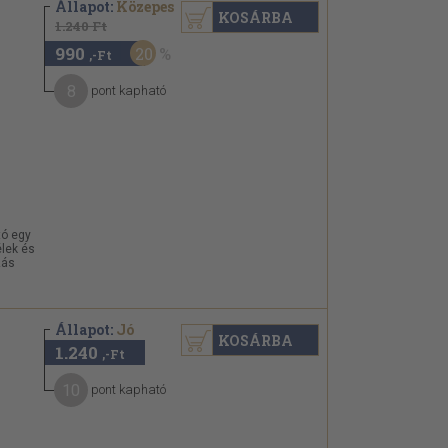
Állapot:
Közepes
KOSÁRBA
1.240 Ft
990
20
,-Ft
8
pont kapható
tó egy
élek és
zás
Állapot:
Jó
KOSÁRBA
1.240
,-Ft
10
pont kapható