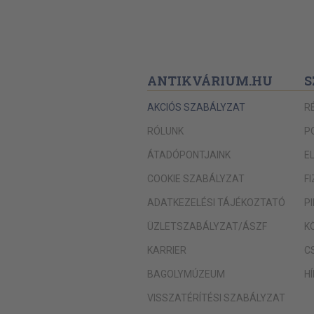
ANTIKVÁRIUM.HU
S
AKCIÓS SZABÁLYZAT
R
RÓLUNK
P
ÁTADÓPONTJAINK
E
COOKIE SZABÁLYZAT
F
ADATKEZELÉSI TÁJÉKOZTATÓ
P
ÜZLETSZABÁLYZAT/ÁSZF
K
KARRIER
C
BAGOLYMÚZEUM
H
VISSZATÉRÍTÉSI SZABÁLYZAT