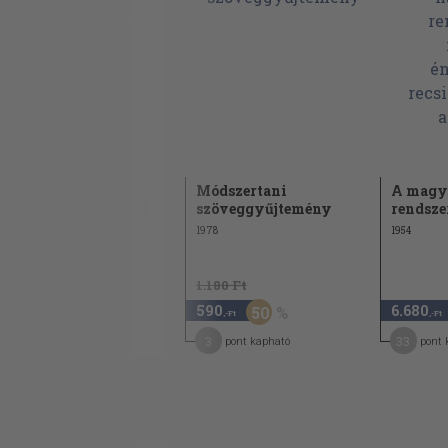
Orvosi Hetilap 1985.
Módszertani
A magya
január-december I-II.
szöveggyűjtemény
rendsze
1985
1978
1954
7.480 Ft
1.180 Ft
3.740
590
6.680
50
50
,-Ft
,-Ft
,-Ft
19
3
33
pont kapható
pont kapható
pont 