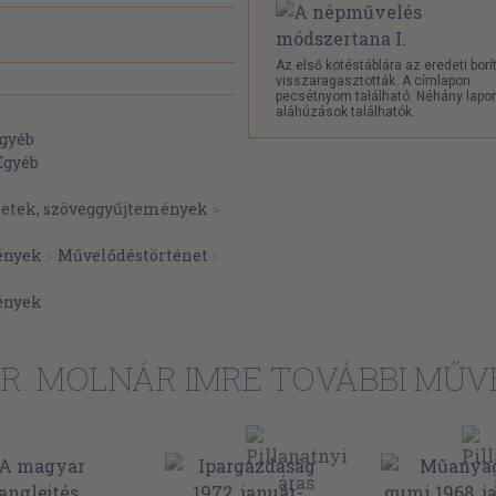
Az első kötéstáblára az eredeti borí
visszaragasztották. A címlapon
pecsétnyom található. Néhány lapo
aláhúzások találhatók.
gyéb
Egyéb
zetek, szöveggyűjtemények
>
ények
>
Művelődéstörténet
>
ények
R. MOLNÁR IMRE TOVÁBBI MŰV