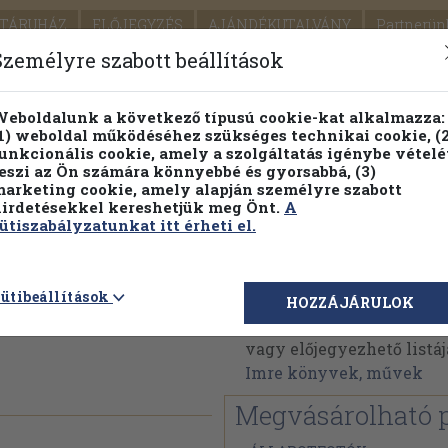
TÁRUHÁZ
ELŐJEGYZÉS
AJÁNDÉKUTALVÁNY
Partnerün
SZÁLLÍTÁS
SEGÍTSÉG
Személyre szabott beállítások
1.
Részletes kereső
Témaköri fa
eboldalunk a következő típusú cookie-kat alkalmazza:
1) weboldal működéséhez szükséges technikai cookie, (2
KIADV
unkcionális cookie, amely a szolgáltatás igénybe vételé
LEGNA
eszi az Ön számára könnyebbé és gyorsabbá, (3)
arketing cookie, amely alapján személyre szabott
PILLANATNYI ÁRAINK
FENNTARTHATÓ OLVASMÁN
irdetésekkel kereshetjük meg Önt.
A
ütiszabályzatunkat itt érheti el.
ódszertana
Dr. Molnár Imre
ütibeállítások
HOZZÁJÁRULOK
Dr. Molnár Imre műveine
vagy előjegyezhető listáj
Imre könyvek, művek
Megvásárolható 