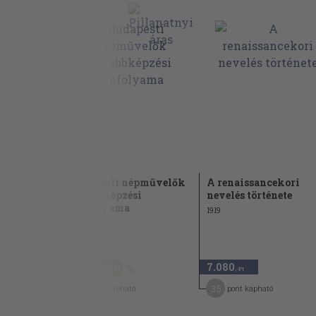
 2 db
Budapesti népművelők
A renaissancekori
továbbképzési
nevelés története
tanfolyama
1919
1.880 Ft
940
7.080
50
,-Ft
,-Ft
5
35
pont kapható
pont kapható