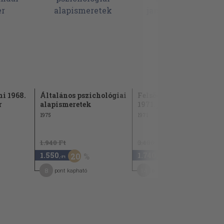
i 1968.
Általános pszichológiai
Felsőoktatási Szemle
r
alapismeretek
1971. január-december
1975
1971
1.940 Ft
3.480 Ft
1.550
1.740
20
50
,-Ft
,-Ft
8
14
pont kapható
pont kapható