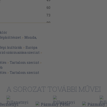
r
60
73
89
98
klór
épköltészet
>
Monda,
107
t Brunhildával
127
épi kultúrák
>
Európa
erző származása szerint
>
133
varába
143
élés
>
Tartalom szerint
>
éb
150
élés
>
Tartalom szerint
161
169
A SOROZAT TOVÁBBI MŰVEI
185
198
ig ott maradt
203