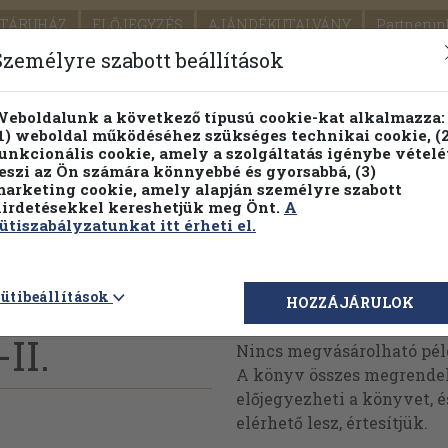
TÁRUHÁZ
ELŐJEGYZÉS
AJÁNDÉKUTALVÁNY
Partnerün
SZÁLLÍTÁS
SEGÍTSÉG
Személyre szabott beállítások
1.
Részletes kereső
Témaköri fa
eboldalunk a következő típusú cookie-kat alkalmazza:
1) weboldal működéséhez szükséges technikai cookie, (2
KIADV
unkcionális cookie, amely a szolgáltatás igénybe vételé
LEGNA
eszi az Ön számára könnyebbé és gyorsabbá, (3)
arketing cookie, amely alapján személyre szabott
PILLANATNYI ÁRAINK
FENNTARTHATÓ OLVASMÁN
irdetésekkel kereshetjük meg Önt.
A
ütiszabályzatunkat itt érheti el.
 és a
ütibeállítások
Megvásárolható 
HOZZÁJÁRULOK
II.
Nincs megvásárolható pé
A könyv összes megrendelh
előjegyezheti a könyvet, 
elérhető lesz, értesítjük.