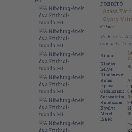
FORDÍTÓ
Szász Káro
Győry Vil
Budapest
'Radó Antal: A N
monda I-II. ' ö
La
Kiadó:
Fi
Kiadás
B
helye:
Kiadás éve:
Kötés
Ar
típusa:
eg
Oldalszám:
6
Sorozatcím:
R
Kötetszám:
34
Nyelv:
M
Méret:
18
ISBN:
Fe
kö