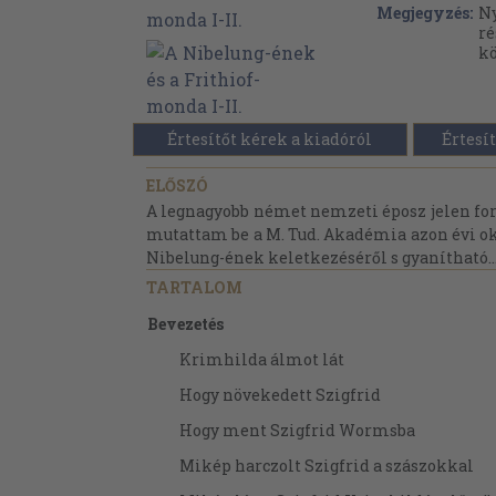
Megjegyzés:
N
ré
k
Értesítőt kérek a kiadóról
Értesít
ELŐSZÓ
A legnagyobb német nemzeti éposz jelen ford
mutattam be a M. Tud. Akadémia azon évi okt
Nibelung-ének keletkezéséről s gyanítható..
TARTALOM
Bevezetés
Krimhilda álmot lát
Hogy növekedett Szigfrid
Hogy ment Szigfrid Wormsba
Mikép harczolt Szigfrid a szászokkal