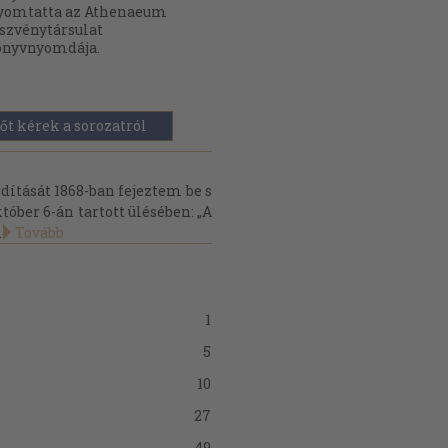
yomtatta az Athenaeum
szvénytársulat
önyvnyomdája.
őt kérek a sorozatról
ítását 1868-ban fejeztem be s
óber 6-án tartott ülésében: „A
.
Tovább
1
5
10
27
49