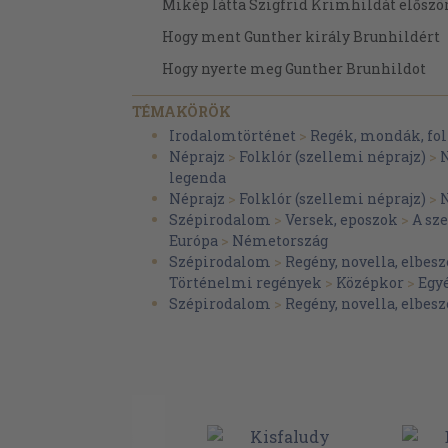
Mikép látta Szigfrid Krimhildát előszö
Hogy ment Gunther király Brunhildért
Hogy nyerte meg Gunther Brunhildot
Hogy ment Szigfrid a Nibelungokért
TÉMAKÖRÖK
Szigfridet előre küldik Wormsba
Irodalomtörténet
>
Regék, mondák, fol
Néprajz
>
Folklór (szellemi néprajz)
>
N
Hogy tartotta Gunther király lakodalmá
legenda
Hogy vitte haza Szigfrid a feleségét
Néprajz
>
Folklór (szellemi néprajz)
>
N
Szépirodalom
>
Versek, eposzok
>
A sz
Mikép hívta meg Gunther Szigfridet ud
Európa
>
Németország
Hogy mentek az udvarhoz
Szépirodalom
>
Regény, novella, elbesz
Történelmi regények
>
Középkor
>
Egy
Hogy veszekedtek a királynék
Szépirodalom
>
Regény, novella, elbesz
Hogy árulták el Szigfridet
Hogy ölték meg Szigfridet
Mikép siratták s temették el Szigfridet
Hogy ment haza Zsigmond, Krimhil ped