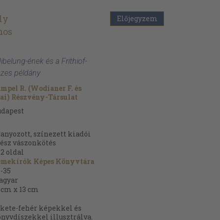
ly
Előjegyzem
mos
ibelung-ének és a Frithiof-
sszes példány
mpel R. (Wodianer F. és
ai) Részvény-Társulat
udapest
anyozott, színezett kiadói
ész vászonkötés
42
oldal
emekírók Képes Könyvtára
-35
agyar
 cm x 13 cm
kete-fehér képekkel és
nyvdíszekkel illusztrálva.