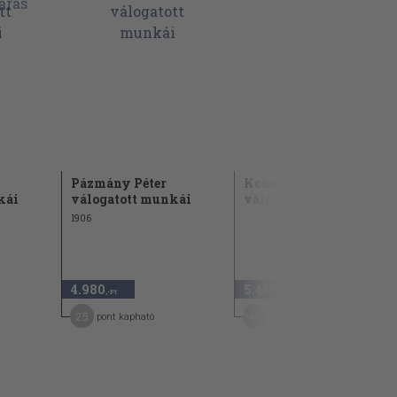
Pázmány Péter
Kossuth Lajos
kái
válogatott munkái
válogatott munkái
1906
4.980
5.460
,-Ft
,-Ft
25
44
pont kapható
pont kapható