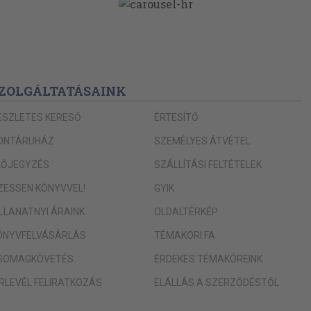
206
214
233
236
ZOLGÁLTATÁSAINK
245
ÉSZLETES KERESŐ
ÉRTESÍTŐ
256
ONTÁRUHÁZ
SZEMÉLYES ÁTVÉTEL
265
LŐJEGYZÉS
SZÁLLÍTÁSI FELTÉTELEK
270
IZESSEN KÖNYVVEL!
GYIK
280
ILLANATNYI ÁRAINK
OLDALTÉRKÉP
285
ÖNYVFELVÁSÁRLÁS
TÉMAKÖRI FA
289
SOMAGKÖVETÉS
ÉRDEKES TÉMAKÖREINK
294
ÍRLEVÉL FELIRATKOZÁS
ELÁLLÁS A SZERZŐDÉSTŐL
296
302