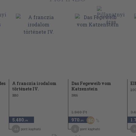
73
l
84
88
98
108
126
142
imhildát
des
A franczia irodalom
Das Fegeweib vom
El
155
története IV.
Katzenstein
20
1880
1986
167
175
1.940 Ft
3.
183
5.480
970
1.
50
,-Ft
,-Ft
192
44
8
9
pont kapható
pont kapható
198