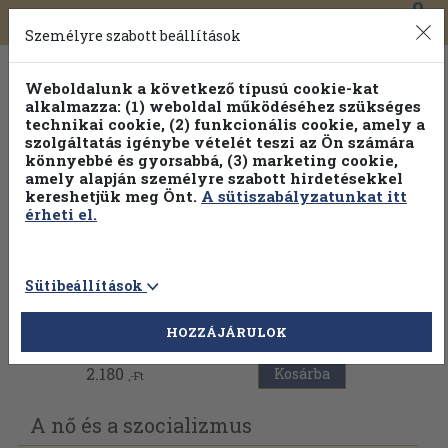
0
Toggle
Főmenü
Könyveink
navigation
Személyre szabott beállítások
Weboldalunk a következő típusú cookie-kat
alkalmazza: (1) weboldal működéséhez szükséges
technikai cookie, (2) funkcionális cookie, amely a
szolgáltatás igénybe vételét teszi az Ön számára
könnyebbé és gyorsabbá, (3) marketing cookie,
amely alapján személyre szabott hirdetésekkel
kereshetjük meg Önt.
A sütiszabályzatunkat itt
érheti el.
Sütibeállítások
Vissza az előző oldalra
HOZZÁJÁRULOK
2.180
Kosárba
,-Ft
A nő és a szocializmus