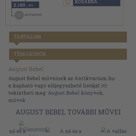
KOSÁRBA
2.180
,-Ft
17
pont kapható
TARTALOM
TÉMAKÖRÖK
August Bebel
August Bebel műveinek az Antikvarium.hu-
n kapható vagy előjegyezhető listáját itt
tekintheti meg:
August Bebel könyvek,
művek
AUGUST BEBEL TOVÁBBI MŰVEI