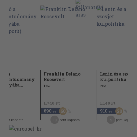
ető a
Franklin Delano
Lenin és a szovje
adalomtudomány
Roosevelt
külpolitika
mányába...
1967
1982
1.740 Ft
1.140 Ft
690
910
60
20
,-Ft
,-Ft
,-Ft
10
5
pont kapható
pont kapható
pont kapható