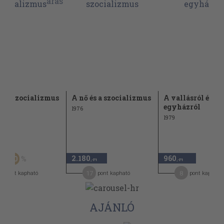
és a szocializmus
A nő és a szocializmus
A vallásról és az
egyházról
1976
1979
Ft
2.180
960
30
-Ft
,-Ft
,-Ft
2
17
8
pont kapható
pont kapható
pont kapható
AJÁNLÓ