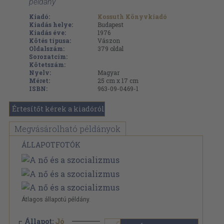
példány
Kiadó:
Kossuth Könyvkiadó
Kiadás helye:
Budapest
Kiadás éve:
1976
Kötés típusa:
Vászon
Oldalszám:
379
oldal
Sorozatcím:
Kötetszám:
Nyelv:
Magyar
Méret:
25 cm x 17 cm
ISBN:
963-09-0469-1
Értesítőt kérek a kiadóról
Megvásárolható példányok
ÁLLAPOTFOTÓK
Átlagos állapotú példány.
Állapot:
Jó