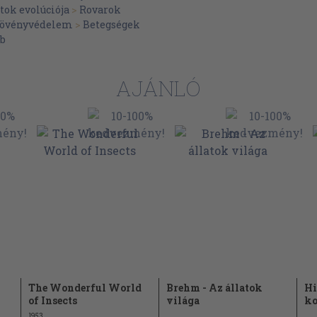
151
tok evolúciója
>
Rovarok
övényvédelem
>
Betegségek
154
b
155
ca
155
AJÁNLÓ
155
phora
168
169
poda
169
169
176
177
177
182
The Wonderful World
Brehm - Az állatok
Hi
183
of Insects
világa
ko
plopoda
1953