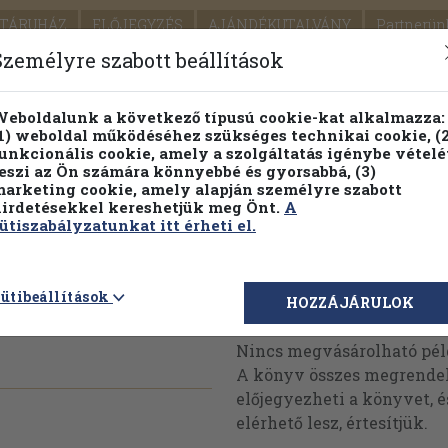
TÁRUHÁZ
ELŐJEGYZÉS
AJÁNDÉKUTALVÁNY
Partnerün
SZÁLLÍTÁS
SEGÍTSÉG
Személyre szabott beállítások
Részletes kereső
Témaköri fa
eboldalunk a következő típusú cookie-kat alkalmazza:
1) weboldal működéséhez szükséges technikai cookie, (2
Vál
unkcionális cookie, amely a szolgáltatás igénybe vételé
eszi az Ön számára könnyebbé és gyorsabbá, (3)
arketing cookie, amely alapján személyre szabott
PILLANATNYI ÁRAINK
FENNTARTHATÓ OLVASMÁN
irdetésekkel kereshetjük meg Önt.
A
ütiszabályzatunkat itt érheti el.
 állattan
ütibeállítások
Megvásárolható 
HOZZÁJÁRULOK
Nincs megvásárolható pé
A könyv összes megrendelh
előjegyezheti a könyvet, 
elérhető lesz, értesítjük.
e