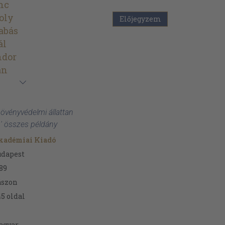
nc
oly
Előjegyzem
abás
ál
ndor
án
növényvédelmi állattan
 ' összes példány
kadémiai Kiadó
udapest
89
ászon
45
oldal
agyar