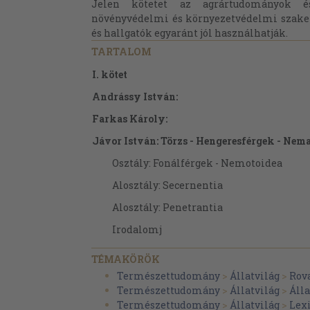
Jelen kötetet az agrártudományok é
növényvédelmi és környezetvédelmi szake
és hallgatók egyaránt jól használhatják.
TARTALOM
I. kötet
Andrássy István:
Farkas Károly:
Jávor István: Törzs - Hengeresférgek - Nem
Osztály: Fonálférgek - Nemotoidea
Alosztály: Secernentia
Alosztály: Penetrantia
Irodalomj
Zicsi András: Törzs - Gyűrűsférgek - Annel
TÉMAKÖRÖK
Osztály: Kevéssertéjű gyűrűsférgek - Oli
Természettudomány
>
Állatvilág
>
Rov
Természettudomány
>
Állatvilág
>
Áll
Család: Televényférgek - Enchytraeidae
Természettudomány
>
Állatvilág
>
Lex