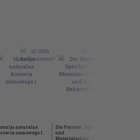
storija naturalna
Die Vorrats-, Speicher-
Gyomirtás
rowca sosnowego I.
und
1994
Materialschädlinge...