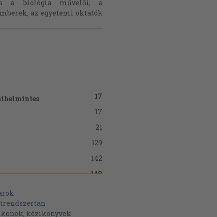
s a biológia művelői, a
mberek, az egyetemi oktatók
17
athelmintes
17
21
129
142
148
ida
148
gochaeta
arok
atrendszertan
149
ikonok, kézikönyvek