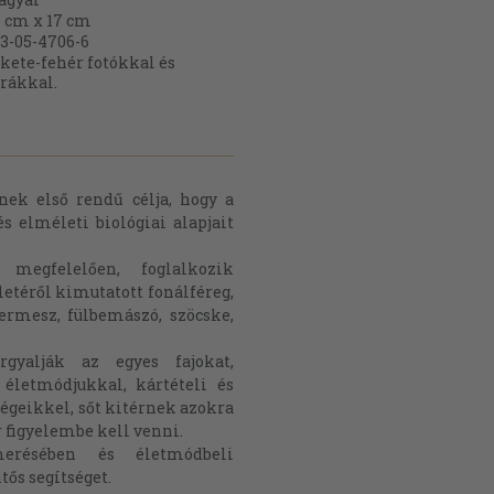
 cm x 17 cm
3-05-4706-6
kete-fehér fotókkal és
rákkal.
nek első rendű célja, hogy a
 elméleti biológiai alapjait
megfelelően, foglalkozik
etéről kimutatott fonálféreg,
 termesz, fülbemászó, szöcske,
gyalják az egyes fajokat,
 életmódjukkal, kártételi és
égeikkel, sőt kitérnek azokra
 figyelembe kell venni.
erésében és életmódbeli
ős segítséget.