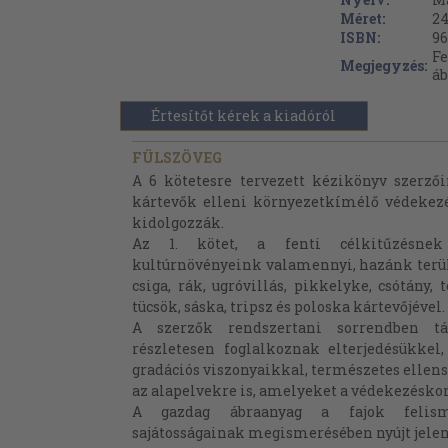
Méret:
24
ISBN:
96
Fe
Megjegyzés:
áb
Értesítőt kérek a kiadóról
FÜLSZÖVEG
A 6 kötetesre tervezett kézikönyv szerzői
kártevők elleni környezetkímélő védekezés
kidolgozzák.
Az 1. kötet, a fenti célkitűzésnek 
kultúrnövényeink valamennyi, hazánk terül
csiga, rák, ugróvillás, pikkelyke, csótány,
tücsök, sáska, tripsz és poloska kártevőjével.
A szerzők rendszertani sorrendben tár
részletesen foglalkoznak elterjedésükkel,
gradációs viszonyaikkal, természetes ellens
az alapelvekre is, amelyeket a védekezéskor
A gazdag ábraanyag a fajok felism
sajátosságainak megismerésében nyújt jelent