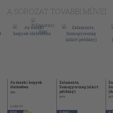
A SOROZAT TOVÁBBI MŰVEI
Az északi hegyek
Zalamente,
Za
ölelésében
Somogyország (aláírt
So
példány)
(d
1984
1979
197
1.180 Ft
820
3.980
4.