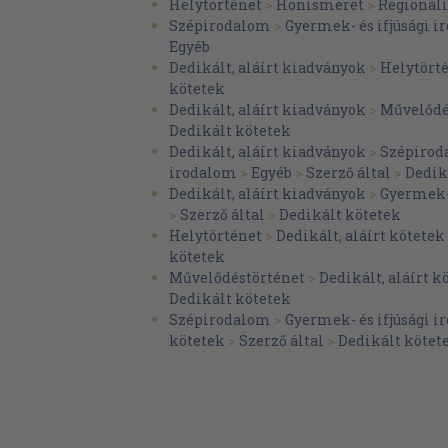
Helytörténet
>
Honismeret
>
Regionáli
Ahol az első magyar szénbányát megnyitot
Szépirodalom
>
Gyermek- és ifjúsági 
Egyéb
Bajcsy-Zsilinszky-montázs
Dedikált, aláírt kiadványok
>
Helytört
Hidegség, Bánfalva
kötetek
Dedikált, aláírt kiadványok
>
Művelődé
Fényes Miklós
Dedikált kötetek
A cenki izgató
Dedikált, aláírt kiadványok
>
Szépirod
irodalom
>
Egyéb
>
Szerző által
>
Dedik
Bük-fürdő
Dedikált, aláírt kiadványok
>
Gyermek- 
>
Szerző által
>
Dedikált kötetek
Gyümölcs a kapu előtt
Helytörténet
>
Dedikált, aláírt kötetek
Őskori város
kötetek
Művelődéstörténet
>
Dedikált, aláírt k
Savaria
Dedikált kötetek
Hefele Menyhért épületei között
Szépirodalom
>
Gyermek- és ifjúsági 
kötetek
>
Szerző által
>
Dedikált kötet
A kiválasztott
A Fő Platztól a Derkovits lakónegyedig
Dozmati regölés
Egy falu, öt kastély