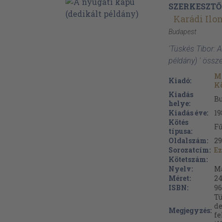
SZERKESZTŐ
Karádi Ilo
Budapest
'Tüskés Tibor: A
példány) ' össz
Mó
Kiadó:
K
Kiadás
B
helye:
Kiadás éve:
19
Kötés
Fű
típusa:
Oldalszám:
29
Sorozatcím:
E
Kötetszám:
Nyelv:
M
Méret:
24
ISBN:
96
Tü
de
Megjegyzés:
fe