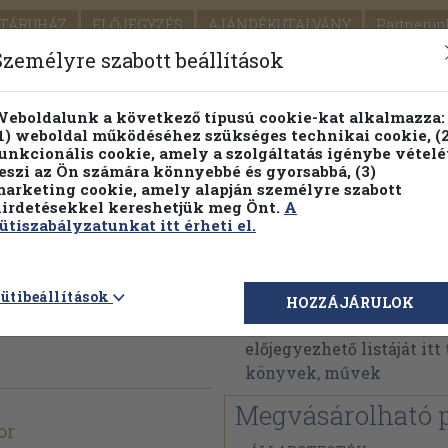
TÁRUHÁZ
ELŐJEGYZÉS
AJÁNDÉKUTALVÁNY
Partnerün
SZÁLLÍTÁS
SEGÍTSÉG
Személyre szabott beállítások
Részletes kereső
Témaköri fa
eboldalunk a következő típusú cookie-kat alkalmazza:
1) weboldal működéséhez szükséges technikai cookie, (2
unkcionális cookie, amely a szolgáltatás igénybe vételé
eszi az Ön számára könnyebbé és gyorsabbá, (3)
arketing cookie, amely alapján személyre szabott
PILLANATNYI ÁRAINK
FENNTARTHATÓ OLVASMÁN
irdetésekkel kereshetjük meg Önt.
A
ütiszabályzatunkat itt érheti el.
dedikált
Tüskés Tibor
ütibeállítások
HOZZÁJÁRULOK
Tüskés Tibor műveinek 
előjegyezhető listáját it
könyvek, művek
Megvásárolható 
or