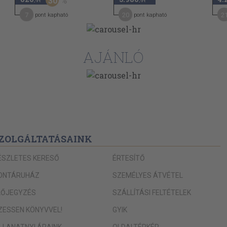
30
,-Ft
,-Ft
7
20
2
pont kapható
pont kapható
AJÁNLÓ
ZOLGÁLTATÁSAINK
ÉSZLETES KERESŐ
ÉRTESÍTŐ
ONTÁRUHÁZ
SZEMÉLYES ÁTVÉTEL
LŐJEGYZÉS
SZÁLLÍTÁSI FELTÉTELEK
IZESSEN KÖNYVVEL!
GYIK
ILLANATNYI ÁRAINK
OLDALTÉRKÉP