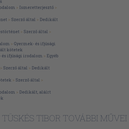
s
94
ták
irodalom
>
Ismeretterjesztő
>
103
énet
>
Szerző által
>
Dedikált
112
störténet
>
Szerző által
>
122
132
alom
>
Gyermek- és ifjúsági
ált kötetek
142
és ifjúsági irodalom
>
Egyéb
149
>
Szerző által
>
Dedikált
162
172
ötetek
>
Szerző által
>
182
irodalom
>
Dedikált, aláírt
191
ek
202
TÜSKÉS TIBOR TOVÁBBI MŰVEI
211
220