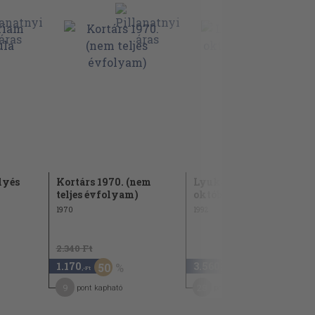
lyés
Kortárs 1970. (nem
Lyukasóra 1992.
teljes évfolyam)
október-december
1970
1992
2.340 Ft
1.170
3.560
50
,-Ft
,-Ft
9
28
pont kapható
pont kapható