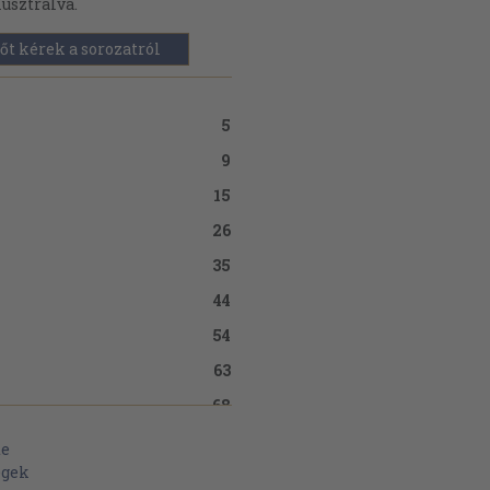
lusztrálva.
őt kérek a sorozatról
5
9
15
26
35
44
54
63
68
77
te
égek
83
.."