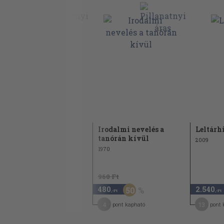
Az öcs és a báty
A Batthyányak fészke
Egy majdnem város
Őrállók földje
Vendvidék
Johannes Aquila freskói
Búcsú a tájtól
Nevezetesebb, a könyvben nem említett em
Szép szó
Irodalmi nevelés a
Leltárh
Magyarországon
tanórán kívül
1975
2009
1970
1.110 Ft
960 Ft
550
480
2.540
50
50
,-Ft
,-Ft
,-Ft
8
4
13
pont kapható
pont kapható
pont 