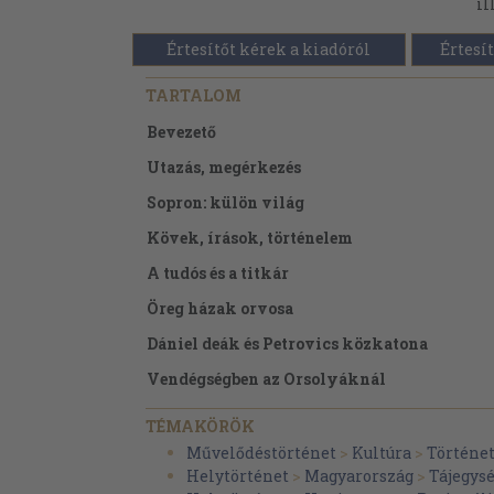
il
Értesítőt kérek a kiadóról
Értesít
TARTALOM
Bevezető
Utazás, megérkezés
Sopron: külön világ
Kövek, írások, történelem
A tudós és a titkár
Öreg házak orvosa
Dániel deák és Petrovics közkatona
Vendégségben az Orsolyáknál
Műhelyek és mesterek
TÉMAKÖRÖK
Népi, de nem folklór
Művelődéstörténet
>
Kultúra
>
Történe
Helytörténet
>
Magyarország
>
Tájegys
"Szép vagy Sopronnak zordon hegye, völgye.