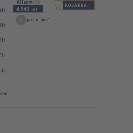
Állapot:
Jó
KOSÁRBA
4.540
,-Ft
23
pont kapható
névre