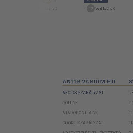
50
,-Ft
,-Ft
9
17
pont kapható
pont kapható
ANTIKVÁRIUM.HU
S
AKCIÓS SZABÁLYZAT
R
RÓLUNK
P
ÁTADÓPONTJAINK
E
COOKIE SZABÁLYZAT
F
ADATKEZELÉSI TÁJÉKOZTATÓ
P