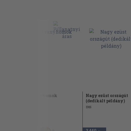
nát-
Aranyhomok
Nagy ezüst országút
(dedikált példány)
1980
1985
1.180 Ft
590
3.440