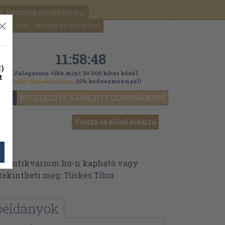
k: Régiségkereskedés.hu
A kosaram
HÍRLEVÉL
BELÉPÉS/REGISZTRÁCIÓ
MÉG
0
5000
Ft
11:58:46
)
Válogasson több mint 30 000 kötet közül
t
Hobbi témakörökben
20% kedvezménnyel!
YOK
KÖTELEZŐ ÉS AJÁNLOTT OLVASMÁNYOK
Vissza az előző oldalra
az Antikvarium.hu-n kapható vagy
t tekintheti meg:
Tüskés Tibor
példányok