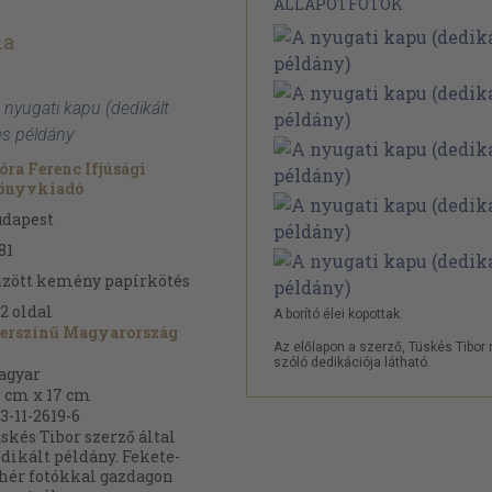
ÁLLAPOTFOTÓK
na
 nyugati kapu (dedikált
es példány
ra Ferenc Ifjúsági
önyvkiadó
udapest
81
zött kemény papírkötés
2
oldal
A borító élei kopottak.
zerszínű Magyarország
Az előlapon a szerző, Tüskés Tibor 
szóló dedikációja látható.
agyar
 cm x 17 cm
3-11-2619-6
skés Tibor szerző által
dikált példány. Fekete-
hér fotókkal gazdagon