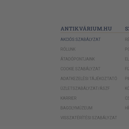
ANTIKVÁRIUM.HU
S
AKCIÓS SZABÁLYZAT
R
RÓLUNK
P
ÁTADÓPONTJAINK
E
COOKIE SZABÁLYZAT
F
ADATKEZELÉSI TÁJÉKOZTATÓ
P
ÜZLETSZABÁLYZAT/ÁSZF
K
KARRIER
C
BAGOLYMÚZEUM
H
VISSZATÉRÍTÉSI SZABÁLYZAT