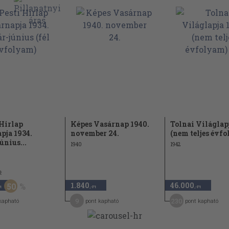
 Hirlap
Képes Vasárnap 1940.
Tolnai Világlapj
pja 1934.
november 24.
(nem teljes évfo
únius...
1940
1942
t
1.840
46.000
50
t
,-Ft
,-Ft
9
230
kapható
pont kapható
pont kapható