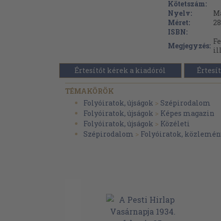
Kötetszám:
Nyelv:
M
Méret:
28
ISBN:
Fe
Megjegyzés:
il
Értesítőt kérek a kiadóról
Értesít
TÉMAKÖRÖK
Folyóiratok, újságok
>
Szépirodalom
Folyóiratok, újságok
>
Képes magazin
Folyóiratok, újságok
>
Közéleti
Szépirodalom
>
Folyóiratok, közlemén