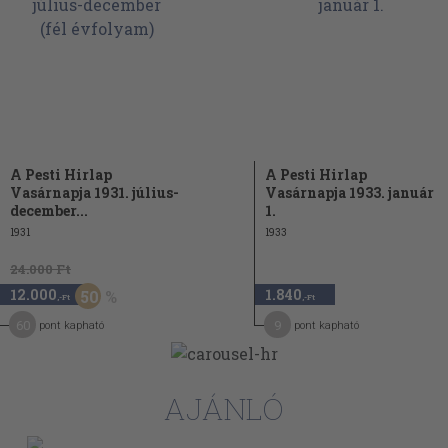
A Pesti Hirlap
A Pesti Hirlap
Vasárnapja 1931. július-
Vasárnapja 1933. január
december...
1.
1931
1933
24.000 Ft
12.000
1.840
50
,-Ft
,-Ft
60
9
pont kapható
pont kapható
AJÁNLÓ