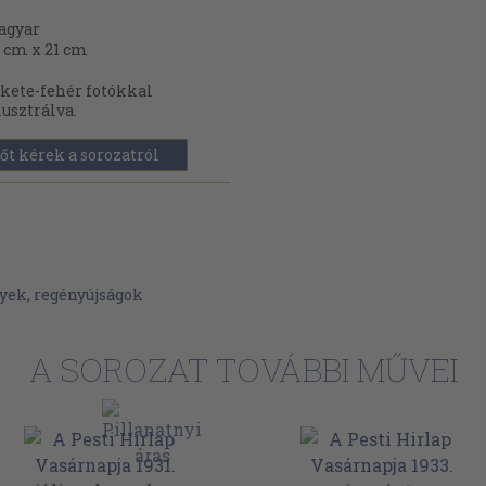
agyar
 cm x 21 cm
kete-fehér fotókkal
lusztrálva.
őt kérek a sorozatról
yek, regényújságok
A SOROZAT TOVÁBBI MŰVEI