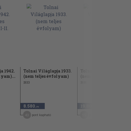
a 1942.
Tolnai Világlapja 1933.
Tolnai Világlapja 1935.
lyam)...
(nem teljes évfolyam)
(nem teljes évfolyam)
1933
1935
8.580
19.800
,-Ft
,-Ft
43
99
pont kapható
pont kapható