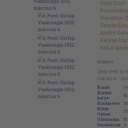
Szép Ernő
Kosztolány
Harsányi Z
Tamás Ern
André Sal
Farkas Imr
Balla Igná
Budapest
'Szép Ernő: A P
március 6. ' ös
Kiadó:
Pe
Kiadás
B
helye:
Kiadás éve:
19
Kötés
Tű
típusa:
Oldalszám:
51
Sorozatcím:
A 