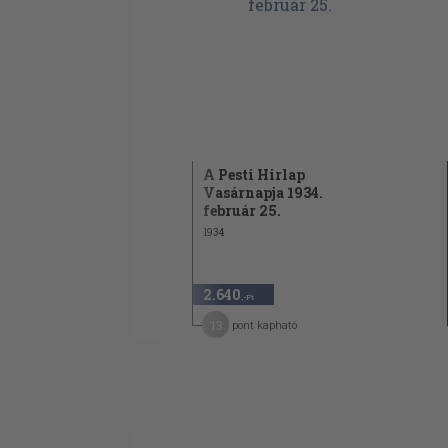
A Pesti Hirlap
Vasárnapja 1934.
február 25.
1934
2.640
,-Ft
13
pont kapható