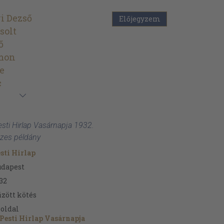
i Dezső
Előjegyzem
solt
ő
mon
e
c
esti Hirlap Vasárnapja 1932.
szes példány
sti Hirlap
udapest
32
zött kötés
oldal
Pesti Hirlap Vasárnapja