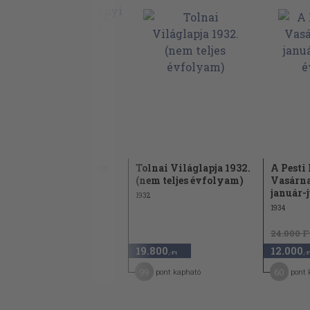
A Társaság 1934. (nem
Tolnai Világlapja 1932.
A Pesti
teljes évfolyam)
(nem teljes évfolyam)
Vasárna
január-j
1934
1932
1934
25.000 Ft
24.000 F
12.500
19.800
12.000
50
,-Ft
,-Ft
,-F
63
99
60
pont kapható
pont kapható
pont 