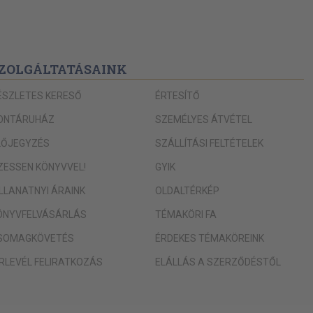
ZOLGÁLTATÁSAINK
ÉSZLETES KERESŐ
ÉRTESÍTŐ
ONTÁRUHÁZ
SZEMÉLYES ÁTVÉTEL
LŐJEGYZÉS
SZÁLLÍTÁSI FELTÉTELEK
IZESSEN KÖNYVVEL!
GYIK
ILLANATNYI ÁRAINK
OLDALTÉRKÉP
ÖNYVFELVÁSÁRLÁS
TÉMAKÖRI FA
SOMAGKÖVETÉS
ÉRDEKES TÉMAKÖREINK
ÍRLEVÉL FELIRATKOZÁS
ELÁLLÁS A SZERZŐDÉSTŐL