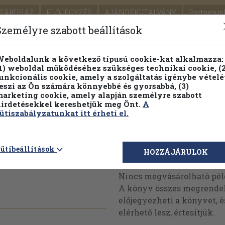
TÁRUHÁZ
ELŐJEGYZÉS
AJÁNDÉKUTALVÁNY
Partnerün
SZÁLLÍTÁS
SEGÍTSÉG
Személyre szabott beállítások
1.
Részletes kereső
Témaköri fa
eboldalunk a következő típusú cookie-kat alkalmazza:
1) weboldal működéséhez szükséges technikai cookie, (2
KIADV
unkcionális cookie, amely a szolgáltatás igénybe vételé
LEGNA
eszi az Ön számára könnyebbé és gyorsabbá, (3)
arketing cookie, amely alapján személyre szabott
PILLANATNYI ÁRAINK
FENNTARTHATÓ OLVASMÁN
irdetésekkel kereshetjük meg Önt.
A
ütiszabályzatunkat itt érheti el.
asárnapja
ütibeállítások
Megvásárolható 
HOZZÁJÁRULOK
Nincs megvásárolható pé
A könyv összes megrendelh
előjegyezheti a könyvet, 
elérhető lesz, értesítjük.