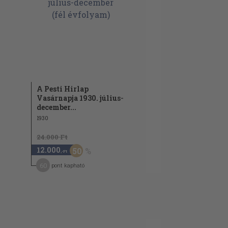
A Pesti Hirlap
Vasárnapja 1930. július-
december...
1930
24.000 Ft
12.000
50
,-Ft
60
pont kapható