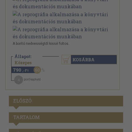
A borító nedvességtől kissé foltos.
Állapot:
KOSÁRBA
1.980 Ft
Közepes
790
60
,-Ft
4
pont kapható
ELŐSZÓ
TARTALOM