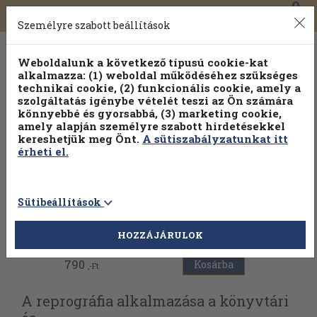
0
Toggle
Főmenü
Könyveink
navigation
Személyre szabott beállítások
Weboldalunk a következő típusú cookie-kat
alkalmazza: (1) weboldal működéséhez szükséges
technikai cookie, (2) funkcionális cookie, amely a
szolgáltatás igénybe vételét teszi az Ön számára
könnyebbé és gyorsabbá, (3) marketing cookie,
amely alapján személyre szabott hirdetésekkel
kereshetjük meg Önt.
A sütiszabályzatunkat itt
érheti el.
Sütibeállítások
Vissza az előző oldalra
HOZZÁJÁRULOK
790
Kosárba
,-Ft
A reprográfia alkalmazása a könyvtári