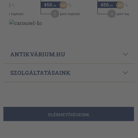
450
450
60
60
60
,-Ft
,-Ft
2
4
pont kapható
pont kapható
pont kapható
ANTIKVÁRIUM.HU
SZOLGÁLTATÁSAINK
ELÉRHETŐSÉGEINK