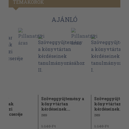
TÉMAKÖRÖK
AJÁNLÓ
gyar
Szöveggyűjtemény a
Szöveggyűjtemé
vtárak
könyvtártan
könyvtártan
etközi
kérdéseinek...
kérdéseinek...
ánycseréje
1989
1989
Ft
1.140 Ft
1.140 Ft