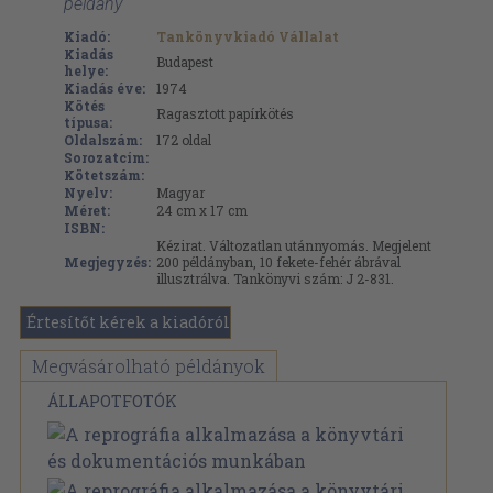
példány
Kiadó:
Tankönyvkiadó Vállalat
Kiadás
Budapest
helye:
Kiadás éve:
1974
Kötés
Ragasztott papírkötés
típusa:
Oldalszám:
172
oldal
Sorozatcím:
Kötetszám:
Nyelv:
Magyar
Méret:
24 cm x 17 cm
ISBN:
Kézirat. Változatlan utánnyomás. Megjelent
Megjegyzés:
200 példányban, 10 fekete-fehér ábrával
illusztrálva. Tankönyvi szám: J 2-831.
Értesítőt kérek a kiadóról
Megvásárolható példányok
ÁLLAPOTFOTÓK