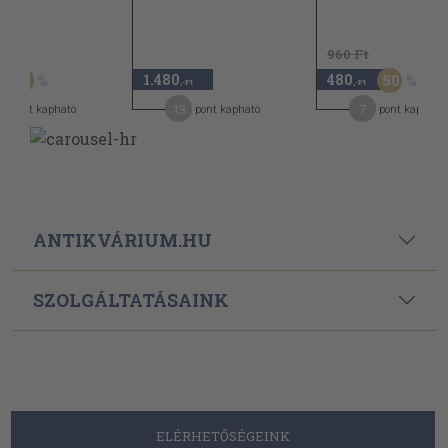
Ft
960 Ft
1.480
480
60
50
,-Ft
,-Ft
13
7
pont kapható
pont kapható
pont kapható
ANTIKVÁRIUM.HU
SZOLGÁLTATÁSAINK
ELÉRHETŐSÉGEINK