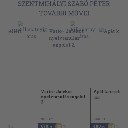
SZENTMIHÁLYI SZABÓ PÉTER
TOVÁBBI MŰVEI
rt
Vario - Játékos
Apát keresek
nyelvtanulás angolul
1980
2.
t
960 Ft
960 Ft
670
480
60
30
50
,-Ft
,-Ft