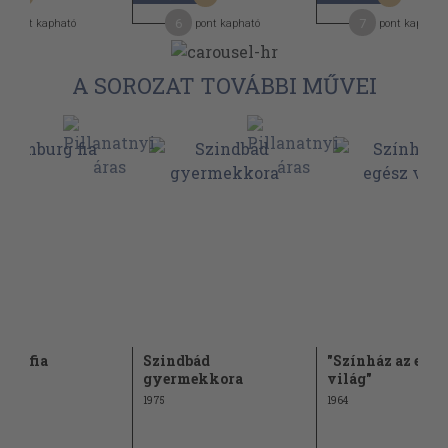
6
7
pont kapható
pont kapható
pont kapható
A SOROZAT TOVÁBBI MŰVEI
rg fia
Szindbád
"Színház az egés
gyermekkora
világ"
1975
1964