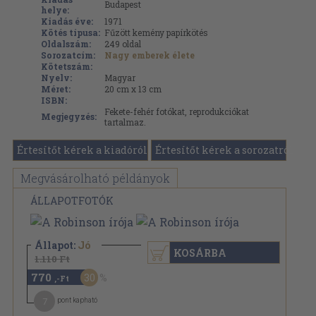
Budapest
helye:
Kiadás éve:
1971
Kötés típusa:
Fűzött kemény papírkötés
Oldalszám:
249
oldal
Sorozatcím:
Nagy emberek élete
Kötetszám:
Nyelv:
Magyar
Méret:
20 cm x 13 cm
ISBN:
Fekete-fehér fotókat, reprodukciókat
Megjegyzés:
tartalmaz.
Értesítőt kérek a kiadóról
Értesítőt kérek a sorozatról
Megvásárolható példányok
ÁLLAPOTFOTÓK
Állapot:
Jó
KOSÁRBA
1.110 Ft
770
30
,-Ft
7
pont kapható