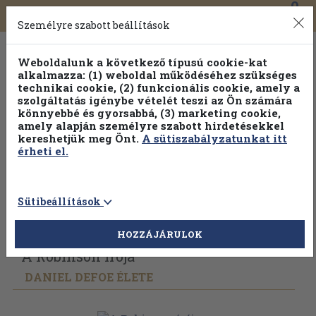
0
Toggle
Főmenü
Könyveink
navigation
Személyre szabott beállítások
Weboldalunk a következő típusú cookie-kat
alkalmazza: (1) weboldal működéséhez szükséges
technikai cookie, (2) funkcionális cookie, amely a
szolgáltatás igénybe vételét teszi az Ön számára
könnyebbé és gyorsabbá, (3) marketing cookie,
amely alapján személyre szabott hirdetésekkel
kereshetjük meg Önt.
A sütiszabályzatunkat itt
érheti el.
Sütibeállítások
Vissza az előző oldalra
Válasszon példányt
HOZZÁJÁRULOK
A Robinson írója
DANIEL DEFOE ÉLETE