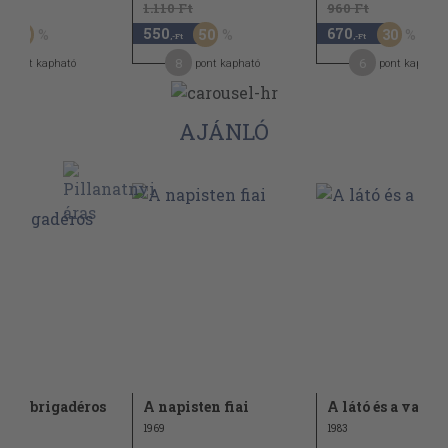
Ft
1.110 Ft
960 Ft
550
670
50
50
30
,-Ft
,-Ft
8
6
pont kapható
pont kapható
pont kapható
AJÁNLÓ
bágybrigadéros
A napisten fiai
A látó és a vak
1969
1983