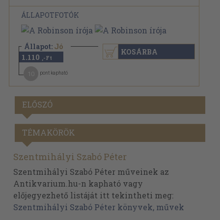
ÁLLAPOTFOTÓK
Állapot:
Jó
KOSÁRBA
1.110
,-Ft
10
pont kapható
ELŐSZÓ
TÉMAKÖRÖK
Szentmihályi Szabó Péter
Szentmihályi Szabó Péter műveinek az
Antikvarium.hu-n kapható vagy
előjegyezhető listáját itt tekintheti meg:
Szentmihályi Szabó Péter könyvek, művek