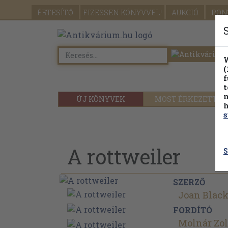
ÉRTESÍTŐ
FIZESSEN
KÖNYVVEL!
AUKCIÓ
PON
W
(
f
t
m
ÚJ KÖNYVEK
MOST ÉRKEZETT
h
s
A rottweiler
S
SZERZŐ
Joan Blac
FORDÍTÓ
Molnár Zo