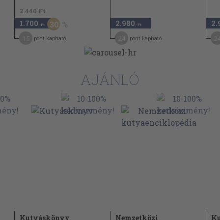
2.440 Ft
1.700
2.980
2.
30
,-Ft
,-Ft
15
24
2
pont kapható
pont kapható
AJÁNLÓ
Kutyáskönyv
Nemzetközi
Ku