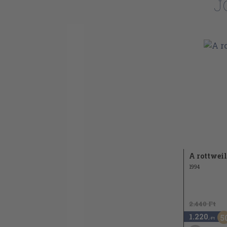
J
A rottweil
1994
2.440 Ft
1.220
5
,-Ft