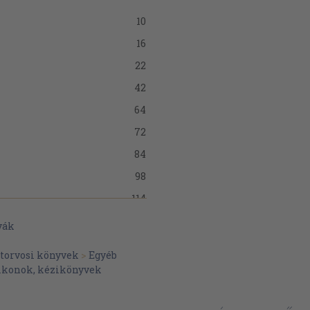
10
16
22
42
64
72
84
98
114
yák
atorvosi könyvek
>
Egyéb
ikonok, kézikönyvek