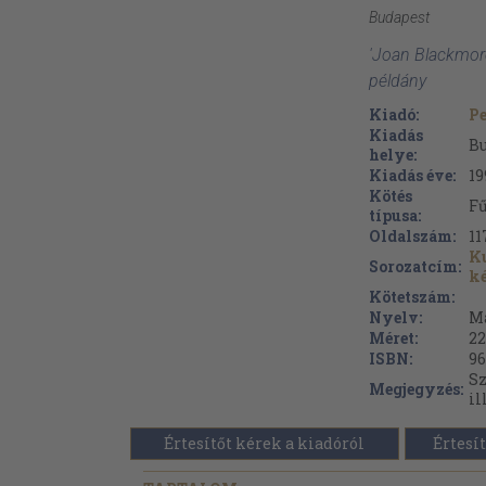
Budapest
'Joan Blackmore
példány
Kiadó:
Pe
Kiadás
B
helye:
Kiadás éve:
19
Kötés
Fű
típusa:
Oldalszám:
11
K
Sorozatcím:
k
Kötetszám:
Nyelv:
M
Méret:
22
ISBN:
96
Sz
Megjegyzés:
il
Értesítőt kérek a kiadóról
Értesít