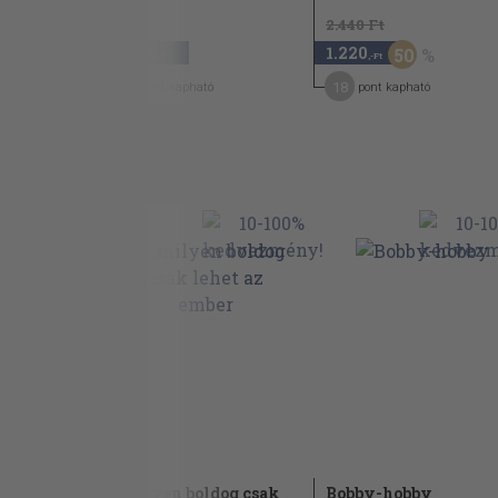
2.440 Ft
2.940
1.220
50
,-Ft
,-Ft
24
18
pont kapható
pont kapható
dik leány
Amilyen boldog csak
Bobby-hobby