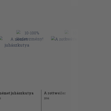
német juhászkutya
A rottweiler
Tanácsadó
nagy test
9
1994
választás
1994