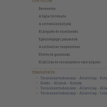
TARTALOM
Bevezetés
A fajta története
A rottweilerkölyök
Kiképzés és viselkedés
Egészségügyi panaszok
A rottweiler tenyésztése
Etetés és gondozás
Kiállítás és versenyekre való képzés
Glosszárium/Függelék
TÉMAKÖRÖK
Természettudomány
>
Állatvilág
>
Kut
Hobbi
>
Állatok
>
Kutyák
Természettudomány
>
Állatvilág
>
Áll
Természettudomány
>
Állatvilág
>
Lex