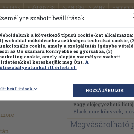
TÁRUHÁZ
ELŐJEGYZÉS
AJÁNDÉKUTALVÁNY
Partnerün
SZÁLLÍTÁS
SEGÍTSÉG
Személyre szabott beállítások
Részletes kereső
Témaköri fa
eboldalunk a következő típusú cookie-kat alkalmazza:
1) weboldal működéséhez szükséges technikai cookie, (2
Vál
unkcionális cookie, amely a szolgáltatás igénybe vételé
eszi az Ön számára könnyebbé és gyorsabbá, (3)
arketing cookie, amely alapján személyre szabott
PILLANATNYI ÁRAINK
FENNTARTHATÓ OLVASMÁN
irdetésekkel kereshetjük meg Önt.
A
ütiszabályzatunkat itt érheti el.
Joan Blackmore
ütibeállítások
HOZZÁJÁRULOK
Joan Blackmore műveine
vagy előjegyezhető listáj
Blackmore könyvek, mű
kmore
Megvásárolható 
ltán