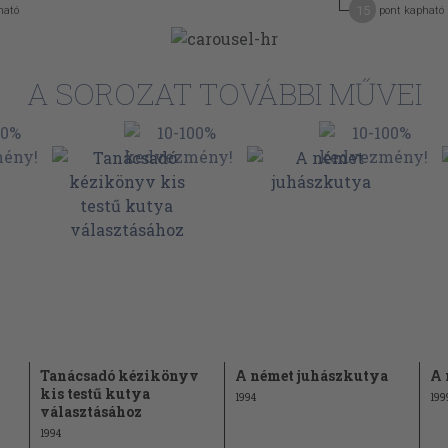
15
ható
pont kapható
A SOROZAT TOVÁBBI MŰVEI
Tanácsadó kézikönyv
A német juhászkutya
A 
kis testű kutya
1994
199
választásához
1994