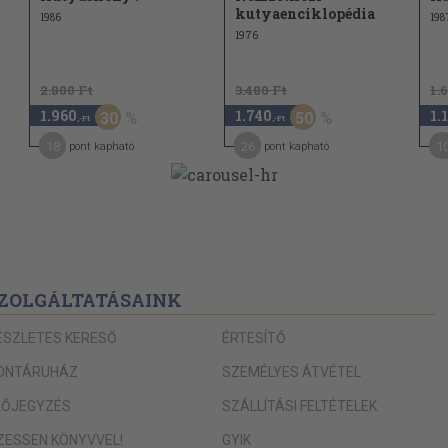
kutyaenciklopédia
1986
198
1976
2.800 Ft
3.480 Ft
1.
1.960
1.740
1.
30
50
,-Ft
,-Ft
18
26
1
pont kapható
pont kapható
ZOLGÁLTATÁSAINK
ÉSZLETES KERESŐ
ÉRTESÍTŐ
ONTÁRUHÁZ
SZEMÉLYES ÁTVÉTEL
LŐJEGYZÉS
SZÁLLÍTÁSI FELTÉTELEK
IZESSEN KÖNYVVEL!
GYIK