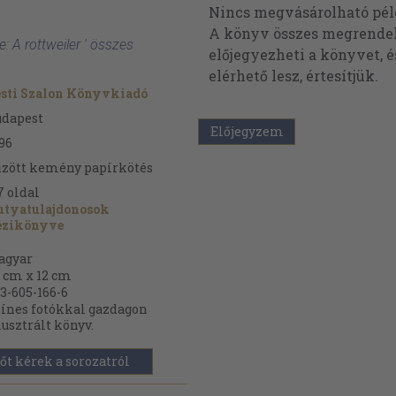
Nincs megvásárolható pé
A könyv összes megrendelh
: A rottweiler ' összes
előjegyezheti a könyvet, 
elérhető lesz, értesítjük.
sti Szalon Könyvkiadó
udapest
Előjegyzem
96
zött kemény papírkötés
7
oldal
utyatulajdonosok
ézikönyve
agyar
 cm x 12 cm
3-605-166-6
ínes fotókkal gazdagon
lusztrált könyv.
őt kérek a sorozatról