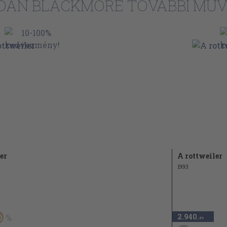
OAN BLACKMORE TOVÁBBI MŰV
er
A rottweiler
1993
2.940
0
,-Ft