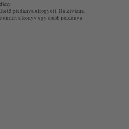
ldány
ető példánya elfogyott. Ha kívánja,
és amint a könyv egy újabb példánya