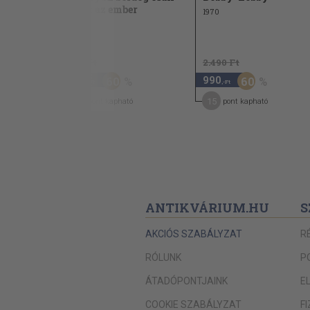
lehet az ember
1970
1976
960 Ft
2.490 Ft
380
990
60
60
,-Ft
,-Ft
3
15
pont kapható
pont kapható
ANTIKVÁRIUM.HU
S
AKCIÓS SZABÁLYZAT
R
RÓLUNK
P
ÁTADÓPONTJAINK
E
COOKIE SZABÁLYZAT
F