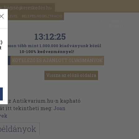
k: Régiségkereskedés.hu
A kosaram
HÍRLEVÉL
BELÉPÉS/REGISZTRÁCIÓ
MÉG
0
5000
Ft
13:12:24
)
ogasson több mint 1.000.000 kiadványunk közül
t
10-100% kedvezménnyel!
YOK
KÖTELEZŐ ÉS AJÁNLOTT OLVASMÁNYOK
Vissza az előző oldalra
k az Antikvarium.hu-n kapható
át itt tekintheti meg:
Joan
vek
példányok