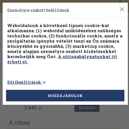
0
Toggle
Főmenü
Könyveink
navigation
Személyre szabott beállítások
Weboldalunk a következő típusú cookie-kat
alkalmazza: (1) weboldal működéséhez szükséges
technikai cookie, (2) funkcionális cookie, amely a
szolgáltatás igénybe vételét teszi az Ön számára
könnyebbé és gyorsabbá, (3) marketing cookie,
amely alapján személyre szabott hirdetésekkel
kereshetjük meg Önt.
A sütiszabályzatunkat itt
érheti el.
Sütibeállítások
Vissza az előző oldalra
HOZZÁJÁRULOK
3.440
Kosárba
,-Ft
A rózsa