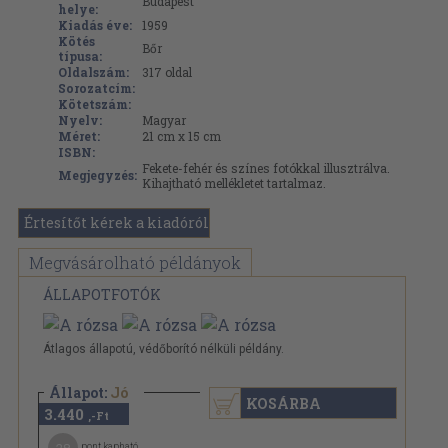
Budapest
helye:
Kiadás éve:
1959
Kötés
Bőr
típusa:
Oldalszám:
317
oldal
Sorozatcím:
Kötetszám:
Nyelv:
Magyar
Méret:
21 cm x 15 cm
ISBN:
Fekete-fehér és színes fotókkal illusztrálva.
Megjegyzés:
Kihajtható mellékletet tartalmaz.
Értesítőt kérek a kiadóról
Megvásárolható példányok
ÁLLAPOTFOTÓK
Átlagos állapotú, védőborító nélküli példány.
Állapot:
Jó
KOSÁRBA
3.440
,-Ft
pont kapható