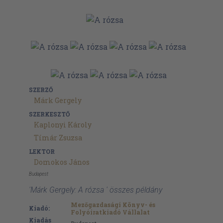
SZERZŐ
Márk Gergely
SZERKESZTŐ
Kaplonyi Károly
Tímár Zsuzsa
LEKTOR
Domokos János
Budapest
'Márk Gergely: A rózsa ' összes példány
Mezőgazdasági Könyv- és
Kiadó:
Folyóiratkiadó Vállalat
Kiadás