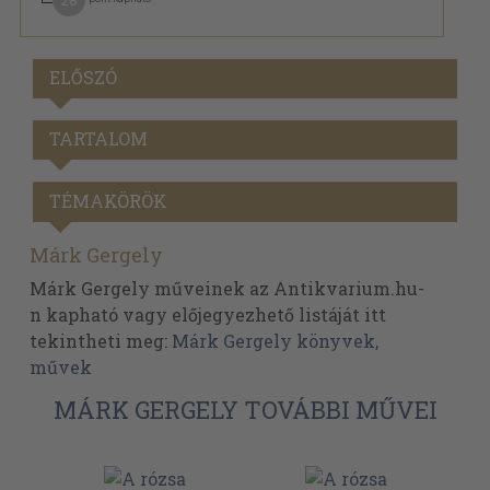
28
ELŐSZÓ
TARTALOM
TÉMAKÖRÖK
Márk Gergely
Márk Gergely műveinek az Antikvarium.hu-
n kapható vagy előjegyezhető listáját itt
tekintheti meg:
Márk Gergely könyvek,
művek
MÁRK GERGELY TOVÁBBI MŰVEI