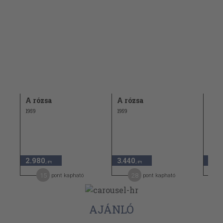
A rózsa
A rózsa
Kis
1959
1959
1966
1.98
2.980
3.440
990
,-Ft
,-Ft
15
28
pont kapható
pont kapható
AJÁNLÓ