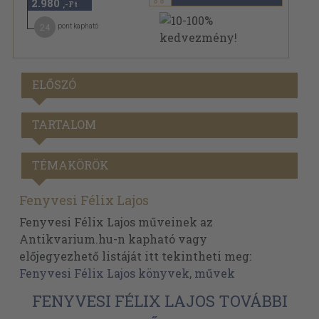
2.980
,-Ft
24
pont kapható
ELŐSZÓ
TARTALOM
TÉMAKÖRÖK
Fenyvesi Félix Lajos
Fenyvesi Félix Lajos műveinek az
Antikvarium.hu-n kapható vagy
előjegyezhető listáját itt tekintheti meg:
Fenyvesi Félix Lajos könyvek, művek
FENYVESI FÉLIX LAJOS TOVÁBBI