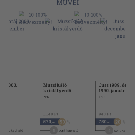
MŰVEI
táj 2003.
Muzsikáló
Juss 1989. decem
mber
kristályerdő
1990. január
1992
1990
1.140 Ft
940 Ft
570
750
50
20
,-Ft
,-Ft
5
4
pont kapható
pont kapható
pont kapható