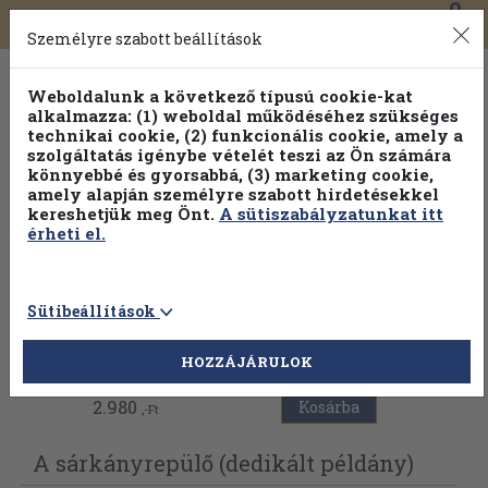
0
Toggle
Főmenü
Könyveink
navigation
Személyre szabott beállítások
Weboldalunk a következő típusú cookie-kat
alkalmazza: (1) weboldal működéséhez szükséges
technikai cookie, (2) funkcionális cookie, amely a
szolgáltatás igénybe vételét teszi az Ön számára
könnyebbé és gyorsabbá, (3) marketing cookie,
Válogasson több mint 1.000.000 kiadványunk közül
10-
amely alapján személyre szabott hirdetésekkel
100% kedvezménnyel!
kereshetjük meg Önt.
A sütiszabályzatunkat itt
érheti el.
Sütibeállítások
Vissza az előző oldalra
HOZZÁJÁRULOK
2.980
Kosárba
,-Ft
A sárkányrepülő (dedikált példány)