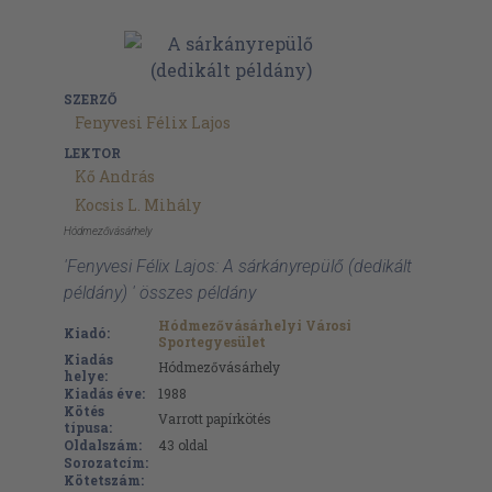
SZERZŐ
Fenyvesi Félix Lajos
LEKTOR
Kő András
Kocsis L. Mihály
Hódmezővásárhely
'Fenyvesi Félix Lajos: A sárkányrepülő (dedikált
példány) ' összes példány
Hódmezővásárhelyi Városi
Kiadó:
Sportegyesület
Kiadás
Hódmezővásárhely
helye:
Kiadás éve:
1988
Kötés
Varrott papírkötés
típusa:
Oldalszám:
43
oldal
Sorozatcím:
Kötetszám: