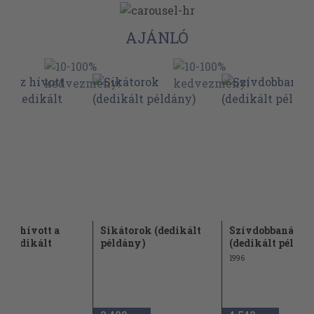
AJÁNLÓ
oz hívott a
Sikátorok (dedikált
Szívdobbanás
l (dedikált
példány)
(dedikált példán
ny)
1996