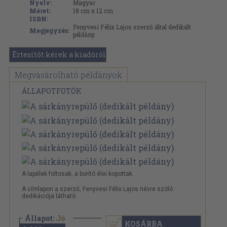
Nyelv:
Magyar
Méret:
18 cm x 12 cm
ISBN:
Fenyvesi Félix Lajos szerző által dedikált
Megjegyzés:
példány.
Értesítőt kérek a kiadóról
Megvásárolható példányok
ÁLLAPOTFOTÓK
A lapélek foltosak, a borító élei kopottak.
A címlapon a szerző, Fenyvesi Félix Lajos névre szóló
dedikációja látható.
Állapot:
Jó
KOSÁRBA