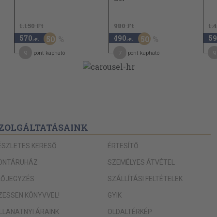
68
69
1.150 Ft
980 Ft
1.
570
490
59
50
50
70
,-Ft
,-Ft
9
7
9
pont kapható
pont kapható
73
75
75
77
77
ZOLGÁLTATÁSAINK
81
ÉSZLETES KERESŐ
ÉRTESÍTŐ
85
ONTÁRUHÁZ
SZEMÉLYES ÁTVÉTEL
87
LŐJEGYZÉS
SZÁLLÍTÁSI FELTÉTELEK
91
93
IZESSEN KÖNYVVEL!
GYIK
111
ILLANATNYI ÁRAINK
OLDALTÉRKÉP