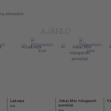
39
41
la, elbeszélés
43
AJÁNLÓ
45
49
51
53
55
57
59
61
63
65
Lakoma
Jókai Mór válogatott
Vá
novellái
1964
66
1964