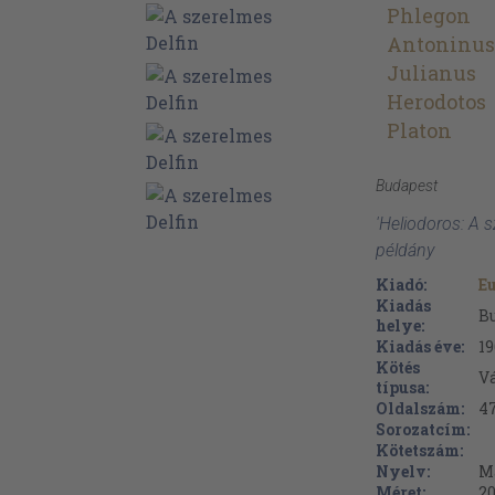
Phlegon
Antoninus 
Julianus
Herodotos
Platon
Budapest
'Heliodoros: A s
példány
Kiadó:
E
Kiadás
B
helye:
Kiadás éve:
19
Kötés
V
típusa:
Oldalszám:
4
Sorozatcím:
Kötetszám:
Nyelv:
M
Méret:
2