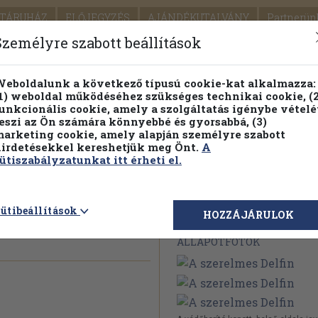
TÁRUHÁZ
ELŐJEGYZÉS
AJÁNDÉKUTALVÁNY
Partnerün
SZÁLLÍTÁS
SEGÍTSÉG
Személyre szabott beállítások
1.
Részletes kereső
Témaköri fa
eboldalunk a következő típusú cookie-kat alkalmazza:
1) weboldal működéséhez szükséges technikai cookie, (2
KIADV
unkcionális cookie, amely a szolgáltatás igénybe vételé
LEGNA
eszi az Ön számára könnyebbé és gyorsabbá, (3)
arketing cookie, amely alapján személyre szabott
PILLANATNYI ÁRAINK
FENNTARTHATÓ OLVASMÁN
irdetésekkel kereshetjük meg Önt.
A
ütiszabályzatunkat itt érheti el.
in
ütibeállítások
Megvásárolható 
HOZZÁJÁRULOK
ÁLLAPOTFOTÓK