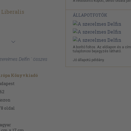
A védőborító kopott, belső oldala javí
Liberalis
ÁLLAPOTFOTÓK
A borító foltos. Az előlapon és a cí
tulajdonosi bejegyzés látható.
zerelmes Delfin ' összes
Jó állapotú példány.
urópa Könyvkiadó
udapest
62
ászon
78
oldal
agyar
0 cm x 17 cm