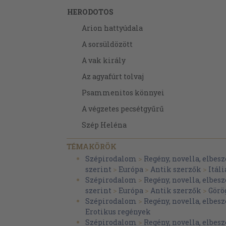
HERODOTOS
Arion hattyúdala
A sorsüldözött
A vak király
Az agyafúrt tolvaj
Psammenitos könnyei
A végzetes pecsétgyűrű
Szép Heléna
Agariste kérői
TÉMAKÖRÖK
Az áruló palást
Szépirodalom
>
Regény, novella, elbesz
szerint
>
Európa
>
Antik szerzők
>
Itáli
PLATON
Szépirodalom
>
Regény, novella, elbesz
A láthatatlan ember
szerint
>
Európa
>
Antik szerzők
>
Görö
Szépirodalom
>
Regény, novella, elbesz
XENOPHON
Erotikus regények
Pantheia hű szerelme
Szépirodalom
>
Regény, novella, elbesz