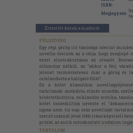
ISBN:
Sz
Megjegyzés:
t
Értesítőt kérek a kiadóról
FÜLSZÖVEG
Egy régi görög író tanúsága szerint minden
novella őseinek az a célja, hogy meglepő 
ezzel elszórakoztassa az olvasót. Bocc
előzmény nélkül, az "akkor a férj váratl
jelenet természetesen már a görög és l
csiklandozta a hallgató fülét".
Ez a kötet klasszikus novellagyűjte
tarkítanak: anekdota, elmés mondás, szell
kísértethistória, csiklandós erotika, tanuls
kötet összeállítója nevezte el "dekamer
ugyan nem tíz nap száz novelláját tartal
szerző száznál jóval több írása képviseli be
prózát, az antik szórakoztató irodalom legja
TARTALOM