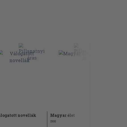
logatott novellák
Magyar élet
Klassziku
elbeszélés
1995
1958