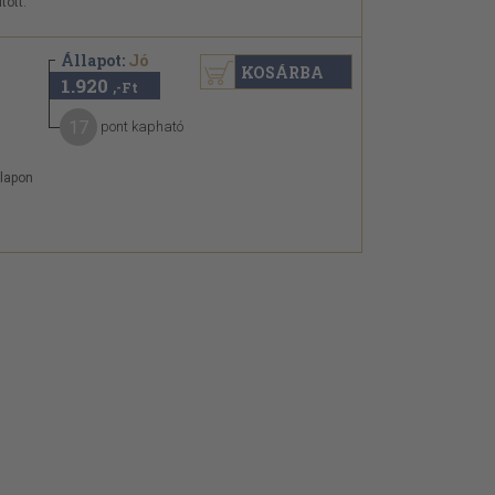
tott.
Állapot:
Jó
KOSÁRBA
1.920
,-Ft
17
pont kapható
mlapon