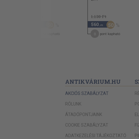
Szerelem, árulás, halál
960 Ft
1.130 Ft
A kegyetlen Kleoboia
480
560
50
50
,-Ft
,-Ft
Boldog beteljesülés
7
8
pont kapható
pont kapható
PETRONIUS
A törhetetlen üveg
A küldött farkas
Az elvarázsolt szépfiú
A nemes paripa
ANTIKVÁRIUM.HU
S
Az ephesosi özvegy
AKCIÓS SZABÁLYZAT
R
JOSEPHUS FLAVIUS
RÓLUNK
P
Paulina szentséges éjszakája
ÁTADÓPONTJAINK
E
DION CHRYSOSTOMOS
COOKIE SZABÁLYZAT
F
A boldogok szigete
ADATKEZELÉSI TÁJÉKOZTATÓ
P
PLUTARCHOS