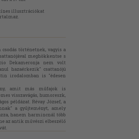
ínes illusztrációkat
artalmaz.
 csodás történetnek, vagyis a
csattanójával meghökkentse s
accio Dekameronja nem volt
anul hazaérkezik" csattanójú
atin irodalomban is "édesen
mény, amit más műfajok is
emes visszavágás, humoreszk,
ágos példázat. Révay József, a
onnak" a gyűjteményt, amely
mazza, hanem harmincnál több
nne az antik művészi elbeszélő
vát.