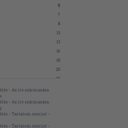
5
7
8
13
13
16
18
20
23
24
élés
>
Az író származása
a
29
élés
>
Az író származása
31
g
élés
>
Tartalom szerint
>
33
35
élés
>
Tartalom szerint
>