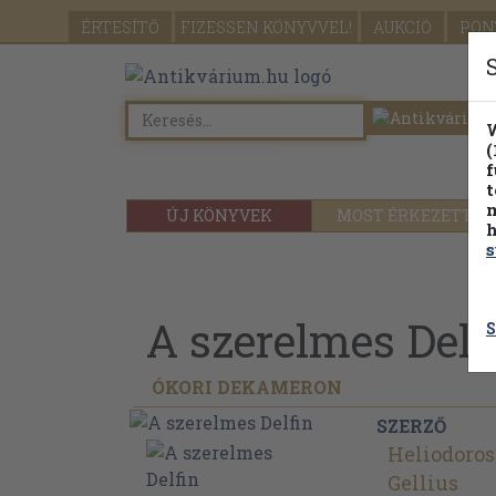
ÉRTESÍTŐ
FIZESSEN
KÖNYVVEL!
AUKCIÓ
PON
W
(
f
t
m
ÚJ KÖNYVEK
MOST ÉRKEZETT
h
s
A szerelmes Delf
S
ÓKORI DEKAMERON
SZERZŐ
Heliodoros
Gellius