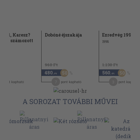
szel, Karesz?
Dobóné éjszakája
Ezredvég 1998. j
kált, számozott
1998
ny)
960 Ft
1.130 Ft
480
560
50
50
-Ft
,-Ft
,-Ft
0
7
3
pont kapható
pont kapható
pont kapható
A SOROZAT TOVÁBBI MŰVEI