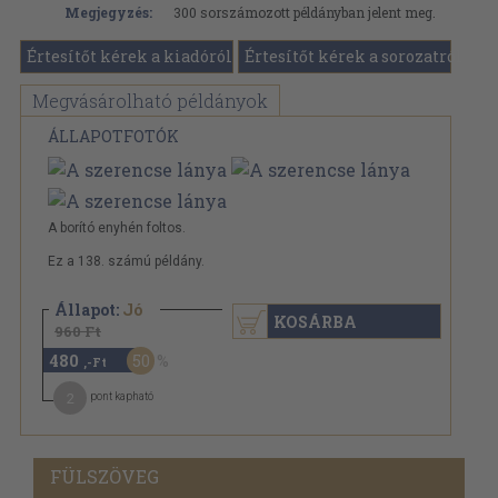
Megjegyzés:
300 sorszámozott példányban jelent meg.
Értesítőt kérek a kiadóról
Értesítőt kérek a sorozatról
Megvásárolható példányok
ÁLLAPOTFOTÓK
A borító enyhén foltos.
Ez a 138. számú példány.
Állapot:
Jó
KOSÁRBA
960 Ft
480
50
,-Ft
2
pont kapható
FÜLSZÖVEG