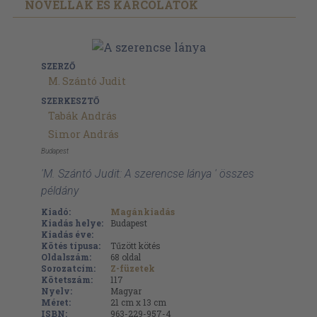
NOVELLÁK ÉS KARCOLATOK
SZERZŐ
M. Szántó Judit
SZERKESZTŐ
Tabák András
Simor András
Budapest
'M. Szántó Judit: A szerencse lánya ' összes
példány
Kiadó:
Magánkiadás
Kiadás helye:
Budapest
Kiadás éve:
Kötés típusa:
Tűzött kötés
Oldalszám:
68
oldal
Sorozatcím:
Z-füzetek
Kötetszám:
117
Nyelv:
Magyar
Méret:
21 cm x 13 cm
ISBN:
963-229-957-4