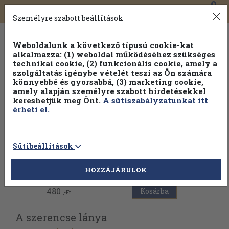
0
Toggle
Főmenü
Könyveink
navigation
Személyre szabott beállítások
Weboldalunk a következő típusú cookie-kat
alkalmazza: (1) weboldal működéséhez szükséges
technikai cookie, (2) funkcionális cookie, amely a
szolgáltatás igénybe vételét teszi az Ön számára
könnyebbé és gyorsabbá, (3) marketing cookie,
amely alapján személyre szabott hirdetésekkel
kereshetjük meg Önt.
A sütiszabályzatunkat itt
érheti el.
Sütibeállítások
Vissza az előző oldalra
HOZZÁJÁRULOK
480
Kosárba
,-Ft
A szerencse lánya