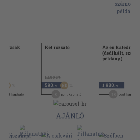
ómorzsák
Két rózsatő
Az én katedráli
(dedikált, számo
példány)
t
1.180 Ft
590
1.980
50
50
,-Ft
,-Ft
3
18
pont kapható
pont kapható
pont kapható
AJÁNLÓ