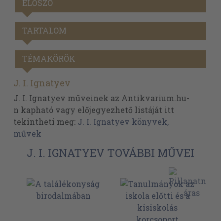
ELŐSZÓ
TARTALOM
TÉMAKÖRÖK
J. I. Ignatyev
J. I. Ignatyev műveinek az Antikvarium.hu-
n kapható vagy előjegyezhető listáját itt
tekintheti meg:
J. I. Ignatyev könyvek,
művek
J. I. IGNATYEV TOVÁBBI MŰVEI