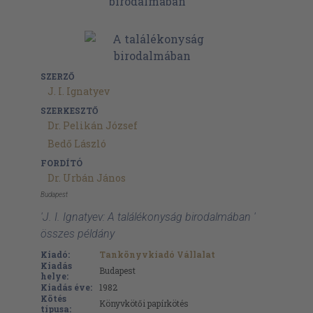
SZERZŐ
J. I. Ignatyev
SZERKESZTŐ
Dr. Pelikán József
Bedő László
FORDÍTÓ
Dr. Urbán János
Budapest
'J. I. Ignatyev: A találékonyság birodalmában '
összes példány
Kiadó:
Tankönyvkiadó Vállalat
Kiadás
Budapest
helye:
Kiadás éve:
1982
Kötés
Könyvkötői papírkötés
típusa: