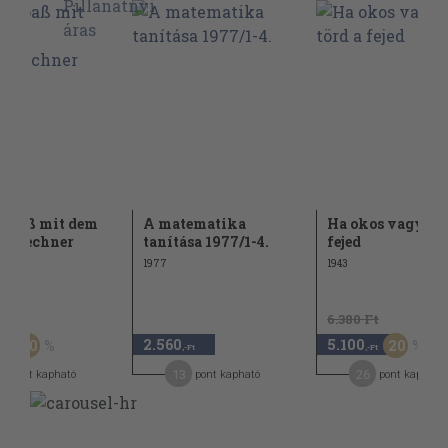
Spaß mit dem
A matematika
Ha okos vagy, tö
henrechner
tanítása 1977/1-4.
fejed
1977
1943
Ft
6.380 Ft
2.560
5.100
50
20
,-Ft
,-Ft
,-Ft
13
26
pont kapható
pont kapható
pont kapható