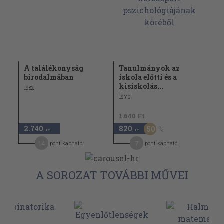
A találékonyság
Tanulmányok az
birodalmában
iskola előtti és a
kisiskolás...
1982
1970
1.640 Ft
2.740
820
50
,-Ft
,-Ft
14
7
pont kapható
pont kapható
A SOROZAT TOVÁBBI MŰVEI