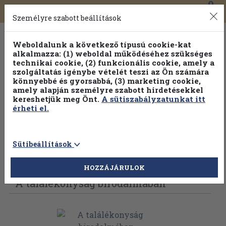
0
Toggle
Főmenü
Könyveink
navigation
Személyre szabott beállítások
Weboldalunk a következő típusú cookie-kat
alkalmazza: (1) weboldal működéséhez szükséges
technikai cookie, (2) funkcionális cookie, amely a
szolgáltatás igénybe vételét teszi az Ön számára
könnyebbé és gyorsabbá, (3) marketing cookie,
Válogasson több mint 30 000 kötet közül
amely alapján személyre szabott hirdetésekkel
Hobbi témakörökben
20% kedvezménnyel!
kereshetjük meg Önt.
A sütiszabályzatunkat itt
érheti el.
Sütibeállítások
Vissza az előző oldalra
Válasszon példányt
HOZZÁJÁRULOK
A találékonyság birodalmában