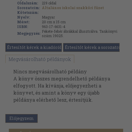
Oldalszám:
219
oldal
Sorozatcím:
Általános iskolai szakköri füzet
Kötetszám:
Nyelv:
Magyar
Méret:
20 cm x 15 cm
ISBN:
963-17-6631-4
Fekete-fehér ábrákkal illusztrálva. Tankönyvi
Megjegyzés:
szám: 19025.
Értesítőt kérek a kiadóról
Értesítőt kérek a sorozatról
Megvásárolható példányok
Nincs megvásárolható példány
A könyv összes megrendelhető példánya
elfogyott. Ha kívánja, előjegyezheti a
könyvet, és amint a könyv egy újabb
példánya elérhető lesz, értesítjük.
Előjegyzem