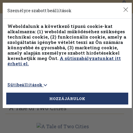
0
Toggle
Főmenü
Könyveink
navigation
Személyre szabott beállítások
Weboldalunk a következő típusú cookie-kat
alkalmazza: (1) weboldal működéséhez szükséges
technikai cookie, (2) funkcionális cookie, amely a
szolgáltatás igénybe vételét teszi az Ön számára
könnyebbé és gyorsabbá, (3) marketing cookie,
Válogasson több mint 1.000.000 kiadványunk közül
10-
amely alapján személyre szabott hirdetésekkel
100% kedvezménnyel!
kereshetjük meg Önt.
A sütiszabályzatunkat itt
érheti el.
Sütibeállítások
Vissza az előző oldalra
Válasszon példányt
HOZZÁJÁRULOK
A Tale of Two Cities