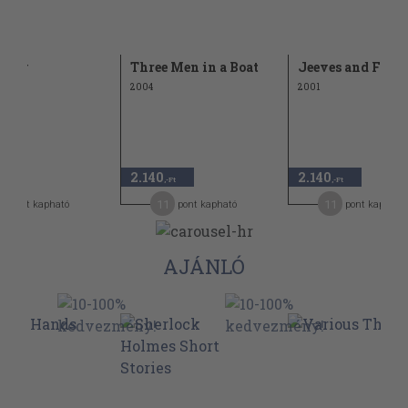
elly
Three Men in a Boat
Jeeves and Frie
2004
2001
2.140
2.140
-Ft
,-Ft
,-Ft
1
11
11
pont kapható
pont kapható
pont kapható
AJÁNLÓ