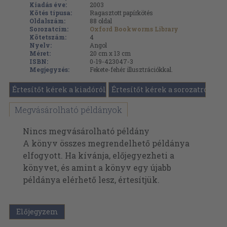
Kiadás éve:
2003
Kötés típusa:
Ragasztott papírkötés
Oldalszám:
88
oldal
Sorozatcím:
Oxford Bookworms Library
Kötetszám:
4
Nyelv:
Angol
Méret:
20 cm x 13 cm
ISBN:
0-19-423047-3
Megjegyzés:
Fekete-fehér illusztrációkkal.
Értesítőt kérek a kiadóról
Értesítőt kérek a sorozatról
Megvásárolható példányok
Nincs megvásárolható példány
A könyv összes megrendelhető példánya
elfogyott. Ha kívánja, előjegyezheti a
könyvet, és amint a könyv egy újabb
példánya elérhető lesz, értesítjük.
Előjegyzem