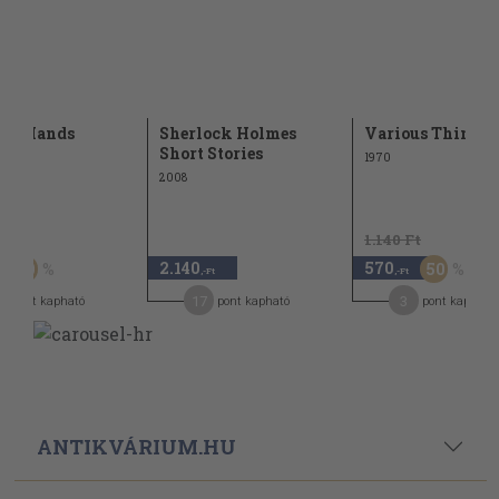
ing Hands
Sherlock Holmes
Various Things
Short Stories
1970
2008
Ft
1.140 Ft
2.140
570
50
50
,-Ft
,-Ft
17
3
pont kapható
pont kapható
pont kapható
ANTIKVÁRIUM.HU