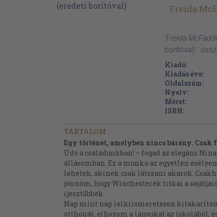
Freida Mc
'Freida McFadde
borítóval) ' öss
Kiadó:
Kiadás éve:
Oldalszám:
Nyelv:
Méret:
ISBN:
TARTALOM
Egy történet, amelyben nincs bárány. Csak
Üdv a családunkban! – fogad az elegáns Nin
állásomban. Ez a munka az egyetlen esélyem, 
lehetek, akinek csak látszani akarok. Csak
jönnöm, hogy Winchesterék titkai a sajátjai
ijesztőbbek.
Nap mint nap lelkiismeretesen kitakarít
otthonát, elhozom a lányukat az iskolából, és