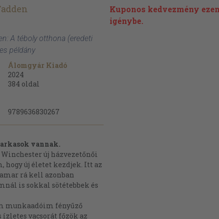
Fadden
Kuponos kedvezmény ezen
igénybe.
n: A téboly otthona (eredeti
zes példány
Álomgyár Kiadó
2024
384
oldal
9789636830267
 farkasok vannak.
a Winchester új házvezetőnői
hogy új életet kezdjek. Itt az
hamar rá kell azonban
mnál is sokkal sötétebbek és
om munkaadóim fényűző
 ízletes vacsorát főzök az