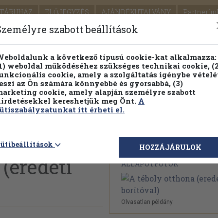
TÁRUHÁZ
ELŐJEGYZÉS
AJÁNDÉKUTALVÁNY
Partnerün
SZÁLLÍTÁS
SEGÍTSÉG
Személyre szabott beállítások
1.
Részletes kereső
Témaköri fa
eboldalunk a következő típusú cookie-kat alkalmazza:
1) weboldal működéséhez szükséges technikai cookie, (2
KIADV
unkcionális cookie, amely a szolgáltatás igénybe vételé
LEGNA
eszi az Ön számára könnyebbé és gyorsabbá, (3)
arketing cookie, amely alapján személyre szabott
PILLANATNYI ÁRAINK
FENNTARTHATÓ OLVASMÁN
irdetésekkel kereshetjük meg Önt.
A
ütiszabályzatunkat itt érheti el.
Megvásárolható 
ütibeállítások
HOZZÁJÁRULOK
(eredeti
ÁLLAPOTFOTÓK
Olvasatlan példány