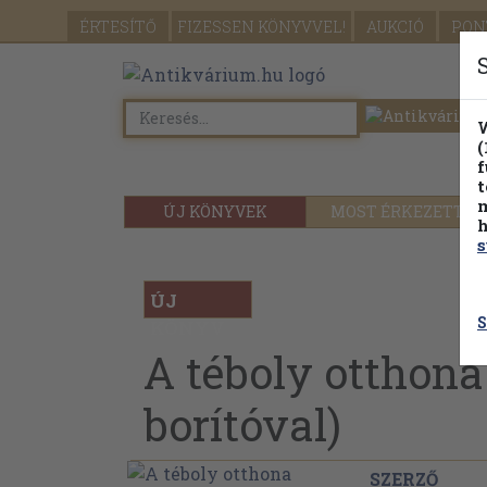
ÉRTESÍTŐ
FIZESSEN
KÖNYVVEL!
AUKCIÓ
PON
W
(
f
t
m
ÚJ KÖNYVEK
MOST ÉRKEZETT
h
s
ÚJ
S
KÖNYV
A téboly otthona 
borítóval)
SZERZŐ