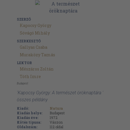
SZERZŐ
Kapocsy György
Sóvágó Mihály
SZERKESZTŐ
Gallyas Csaba
Muraközy Tamás
LEKTOR
Mészáros Zoltán
Tóth Imre
Budapest
'Kapocsy György: A természet öröknaptára '
összes példány
Kiadó:
Natura
Kiadás helye:
Budapest
Kiadás éve:
1972
Kötés típusa:
Vászon
Oldalszám:
112
oldal