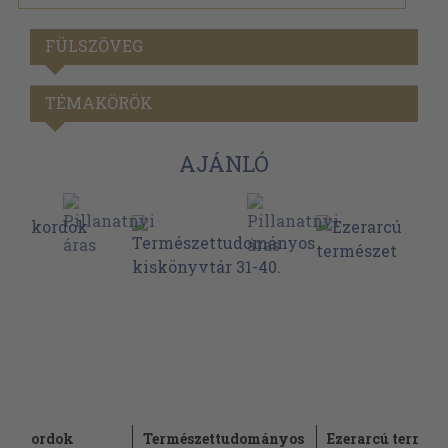
FÜLSZÖVEG
TÉMAKÖRÖK
AJÁNLÓ
i rekordok
Természettudományos
Ezerarcú termész