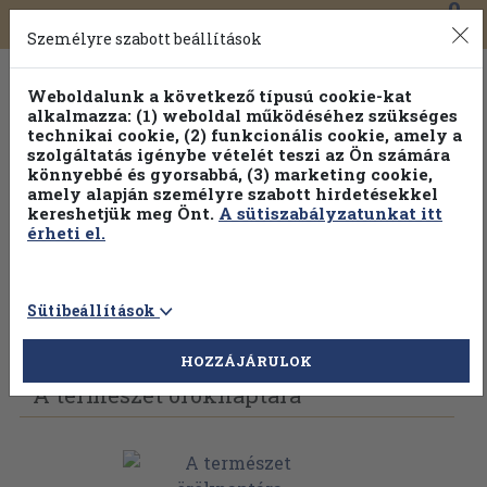
0
Toggle
Főmenü
Könyveink
navigation
Személyre szabott beállítások
Weboldalunk a következő típusú cookie-kat
alkalmazza: (1) weboldal működéséhez szükséges
technikai cookie, (2) funkcionális cookie, amely a
szolgáltatás igénybe vételét teszi az Ön számára
könnyebbé és gyorsabbá, (3) marketing cookie,
Válogasson több mint 30 000 kötet közül
amely alapján személyre szabott hirdetésekkel
Hobbi témakörökben
20% kedvezménnyel!
kereshetjük meg Önt.
A sütiszabályzatunkat itt
érheti el.
Sütibeállítások
Vissza az előző oldalra
Válasszon példányt
HOZZÁJÁRULOK
A természet öröknaptára