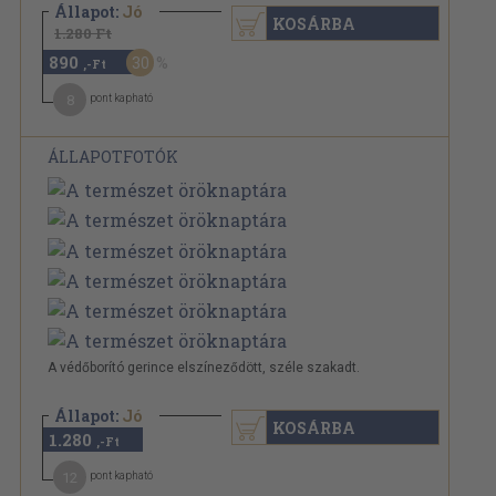
Állapot:
Jó
KOSÁRBA
1.280 Ft
890
30
,-Ft
8
pont kapható
ÁLLAPOTFOTÓK
A védőborító gerince elszíneződött, széle szakadt.
Állapot:
Jó
KOSÁRBA
1.280
,-Ft
12
pont kapható