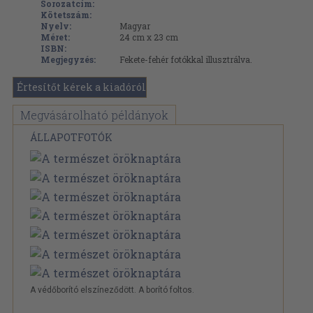
Sorozatcím:
Kötetszám:
Nyelv:
Magyar
Méret:
24 cm x 23 cm
ISBN:
Megjegyzés:
Fekete-fehér fotókkal illusztrálva.
Értesítőt kérek a kiadóról
Megvásárolható példányok
ÁLLAPOTFOTÓK
A védőborító elszíneződött. A borító foltos.