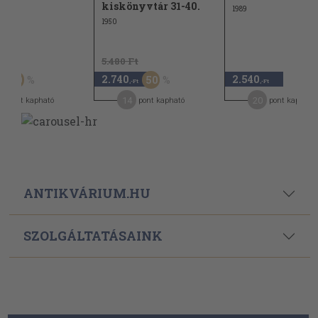
kiskönyvtár 31-40.
1989
1950
Ft
5.480 Ft
2.740
2.540
50
50
,-Ft
,-Ft
14
20
pont kapható
pont kapható
pont kapható
ANTIKVÁRIUM.HU
SZOLGÁLTATÁSAINK