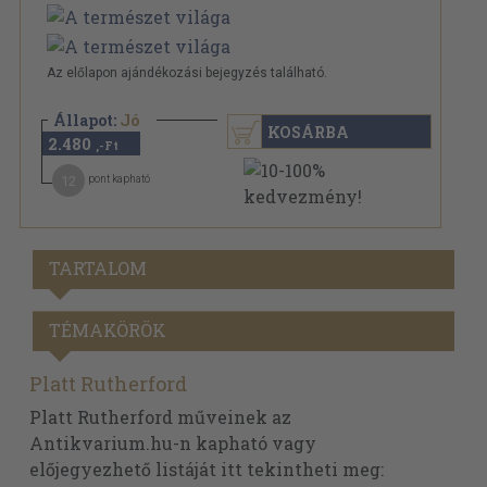
Az előlapon ajándékozási bejegyzés található.
Állapot:
Jó
KOSÁRBA
2.480
,-Ft
12
pont kapható
TARTALOM
TÉMAKÖRÖK
Platt Rutherford
Platt Rutherford műveinek az
Antikvarium.hu-n kapható vagy
előjegyezhető listáját itt tekintheti meg: