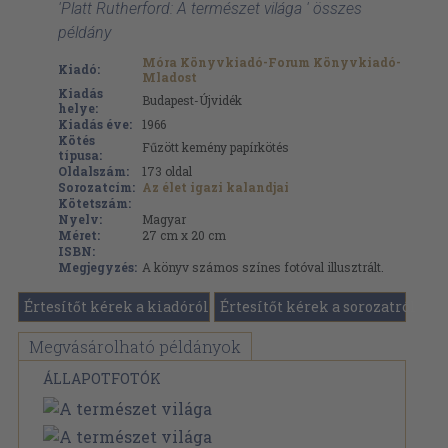
'Platt Rutherford: A természet világa ' összes
példány
Móra Könyvkiadó-Forum Könyvkiadó-
Kiadó:
Mladost
Kiadás
Budapest-Újvidék
helye:
Kiadás éve:
1966
Kötés
Fűzött kemény papírkötés
típusa:
Oldalszám:
173
oldal
Sorozatcím:
Az élet igazi kalandjai
Kötetszám:
Nyelv:
Magyar
Méret:
27 cm x 20 cm
ISBN:
Megjegyzés:
A könyv számos színes fotóval illusztrált.
Értesítőt kérek a kiadóról
Értesítőt kérek a sorozatról
Megvásárolható példányok
ÁLLAPOTFOTÓK