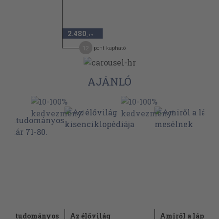
2.480
,-Ft
12
pont kapható
AJÁNLÓ
észettudományos
Az élővilág
Amiről a lápok