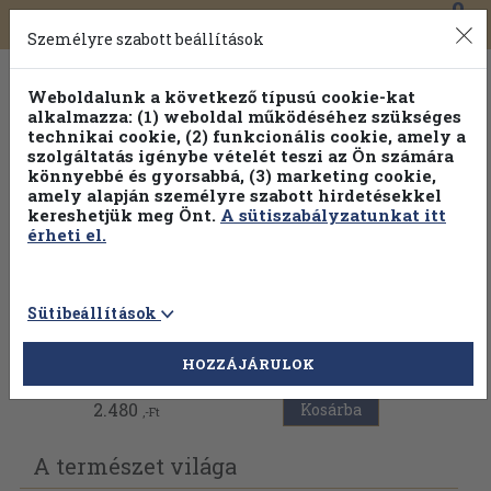
0
Toggle
Főmenü
Könyveink
navigation
Személyre szabott beállítások
Weboldalunk a következő típusú cookie-kat
alkalmazza: (1) weboldal működéséhez szükséges
technikai cookie, (2) funkcionális cookie, amely a
szolgáltatás igénybe vételét teszi az Ön számára
könnyebbé és gyorsabbá, (3) marketing cookie,
Válogasson több mint 1.000.000 kiadványunk közül
10-
amely alapján személyre szabott hirdetésekkel
100% kedvezménnyel!
kereshetjük meg Önt.
A sütiszabályzatunkat itt
érheti el.
Sütibeállítások
Vissza az előző oldalra
HOZZÁJÁRULOK
2.480
Kosárba
,-Ft
A természet világa