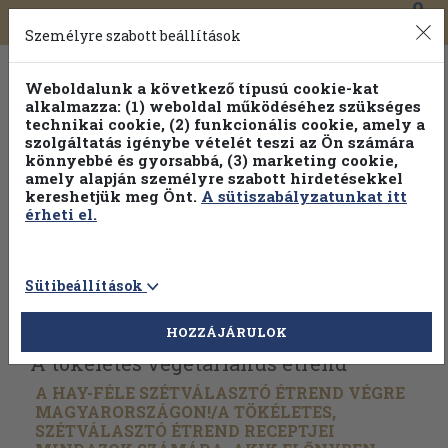
0
Toggle
Főmenü
Könyveink
navigation
Személyre szabott beállítások
Weboldalunk a következő típusú cookie-kat
alkalmazza: (1) weboldal működéséhez szükséges
technikai cookie, (2) funkcionális cookie, amely a
szolgáltatás igénybe vételét teszi az Ön számára
könnyebbé és gyorsabbá, (3) marketing cookie,
amely alapján személyre szabott hirdetésekkel
kereshetjük meg Önt.
A sütiszabályzatunkat itt
érheti el.
Sütibeállítások
Vissza az előző oldalra
Válasszon példányt
HOZZÁJÁRULOK
A tökéletes vegetáriánus étrend
A HAY-FÉLE SZÉTVÁLASZTÓ ÉTREND VÉGRE
MAGYARORSZÁGON!/
A TÖKÉLETES,
SZÉTVÁLASZTÓ ÉTREND RECEPTJEI