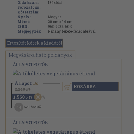
Oldalszám:
186
oldal
Sorozatcím:
Kötetszám:
Nyelv:
Magyar
Méret:
20 cm x 14 cm
ISBN:
963-9622-68-0
Megjegyzés:
Néhány fekete-fehér ábrával.
Értesítőt kérek a kiadóról
Megvásárolható példányok
ÁLLAPOTFOTÓK
Állapot:
Jó
KOSÁRBA
2.240 Ft
1.560
30
,-Ft
14
pont kapható
ÁLLAPOTFOTÓK