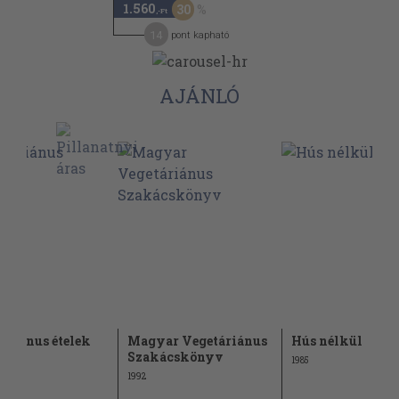
1.560
30
,-Ft
14
pont kapható
AJÁNLÓ
áriánus ételek
Magyar Vegetáriánus
Hús nélkül
Szakácskönyv
1985
1992