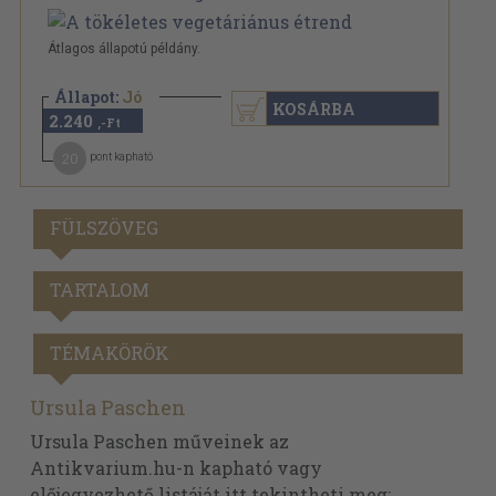
Átlagos állapotú példány.
Állapot:
Jó
KOSÁRBA
2.240
,-Ft
20
pont kapható
FÜLSZÖVEG
TARTALOM
TÉMAKÖRÖK
Ursula Paschen
Ursula Paschen műveinek az
Antikvarium.hu-n kapható vagy
előjegyezhető listáját itt tekintheti meg: