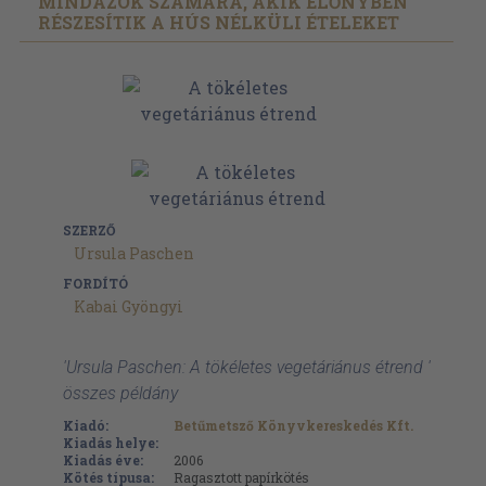
MINDAZOK SZÁMÁRA, AKIK ELŐNYBEN
RÉSZESÍTIK A HÚS NÉLKÜLI ÉTELEKET
SZERZŐ
Ursula Paschen
FORDÍTÓ
Kabai Gyöngyi
'Ursula Paschen: A tökéletes vegetáriánus étrend '
összes példány
Kiadó:
Betűmetsző Könyvkereskedés Kft.
Kiadás helye:
Kiadás éve:
2006
Kötés típusa:
Ragasztott papírkötés