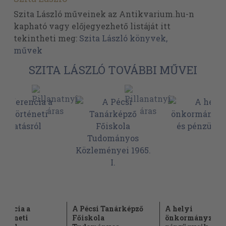
Szita László műveinek az Antikvarium.hu-n
kapható vagy előjegyezhető listáját itt
tekintheti meg:
Szita László könyvek,
művek
SZITA LÁSZLÓ TOVÁBBI MŰVEI
rencia a
A Pécsi Tanárképző
A helyi
örténeti
Főiskola
önkormányzatok