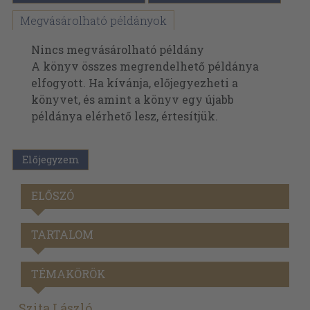
Megvásárolható példányok
Nincs megvásárolható példány
A könyv összes megrendelhető példánya
elfogyott. Ha kívánja, előjegyezheti a
könyvet, és amint a könyv egy újabb
példánya elérhető lesz, értesítjük.
Előjegyzem
ELŐSZÓ
TARTALOM
TÉMAKÖRÖK
Szita László