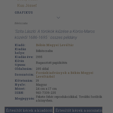
Kun József
GRAFIKUS
Békéscsaba
'Szita László: A törökök kiűzése a Körös-Maros
közéről 1686-1695 ' összes példány
Kiadó:
Békés Megyei Levéltár
Kiadás
Békéscsaba
helye:
Kiadás éve:
1995
Kötés
Ragasztott papírkötés
típusa:
Oldalszám:
295
oldal
Forráskiadványok a Békés Megyei
Sorozatcím:
Levéltárból
Kötetszám:
19
Nyelv:
Magyar
Méret:
24 cm x 17 cm
ISBN:
963-7339-235
Fekete-fehér reprodukciókkal. További fordítók
Megjegyzés:
a könyvben.
Értesítőt kérek a kiadóról
Értesítőt kérek a sorozatról