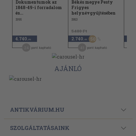
 Pál
Dokumentumok az
Békés megye Pesty
Olv
tt...
1848-49-i forradalom
Frigyes
meg
és...
helynévgyűjtésében
1967
1995
1983
5.480 Ft
4.740
2.740
3.14
50
,-Ft
,-Ft
24
41
pont kapható
pont kapható
AJÁNLÓ
ANTIKVÁRIUM.HU
SZOLGÁLTATÁSAINK