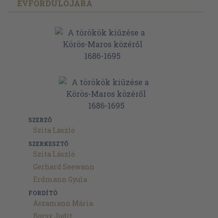
ÉVFORDULÓJÁRA
SZERZŐ
Szita László
SZERKESZTŐ
Szita László
Gerhard Seewann
Erdmann Gyula
FORDÍTÓ
Aszamann Mária
Borsy Judit