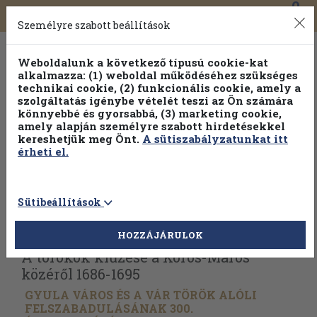
0
Toggle
Főmenü
Könyveink
navigation
Személyre szabott beállítások
Weboldalunk a következő típusú cookie-kat
alkalmazza: (1) weboldal működéséhez szükséges
technikai cookie, (2) funkcionális cookie, amely a
szolgáltatás igénybe vételét teszi az Ön számára
könnyebbé és gyorsabbá, (3) marketing cookie,
amely alapján személyre szabott hirdetésekkel
kereshetjük meg Önt.
A sütiszabályzatunkat itt
érheti el.
Sütibeállítások
Vissza az előző oldalra
Válasszon példányt
HOZZÁJÁRULOK
A törökök kiűzése a Körös-Maros
közéről 1686-1695
GYULA VÁROS ÉS A VÁR TÖRÖK ALÓLI
FELSZABADULÁSÁNAK 300.