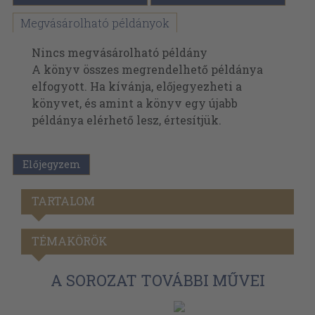
Megvásárolható példányok
Nincs megvásárolható példány
A könyv összes megrendelhető példánya
elfogyott. Ha kívánja, előjegyezheti a
könyvet, és amint a könyv egy újabb
példánya elérhető lesz, értesítjük.
Előjegyzem
TARTALOM
TÉMAKÖRÖK
A SOROZAT TOVÁBBI MŰVEI