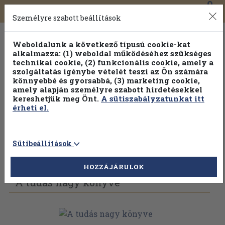
0
Toggle
Főmenü
Könyveink
navigation
Személyre szabott beállítások
Weboldalunk a következő típusú cookie-kat
alkalmazza: (1) weboldal működéséhez szükséges
technikai cookie, (2) funkcionális cookie, amely a
szolgáltatás igénybe vételét teszi az Ön számára
könnyebbé és gyorsabbá, (3) marketing cookie,
Válogasson több mint 30 000 kötet közül
amely alapján személyre szabott hirdetésekkel
Hobbi témakörökben
20% kedvezménnyel!
kereshetjük meg Önt.
A sütiszabályzatunkat itt
érheti el.
Sütibeállítások
Vissza az előző oldalra
Válasszon példányt
HOZZÁJÁRULOK
A tudás nagy könyve