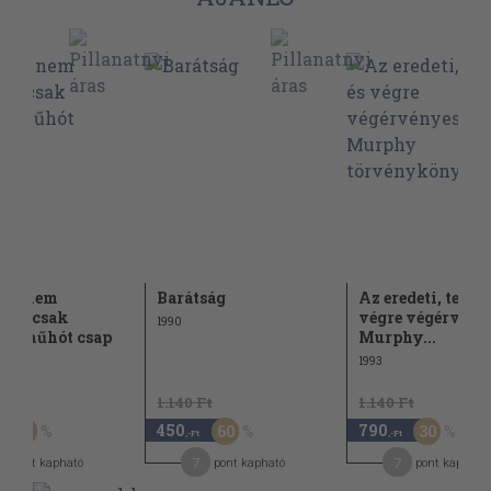
hy nem
Barátság
Az eredeti, teljes 
zik, csak
végre végérvény
1990
bb hűhót csap
Murphy...
1993
t
1.140 Ft
1.140 Ft
450
790
30
60
30
,-Ft
,-Ft
7
7
pont kapható
pont kapható
pont kapható