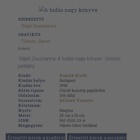
SZERKESZTŐ
Vágó Zsuzsanna
GRAFIKUS
Tőzsér János
Budapest
'Vágó Zsuzsanna: A tudás nagy könyve ' összes
példány
Kiadó:
Kassák Kiadó
Kiadás helye:
Budapest
Kiadás éve:
1998
Kötés típusa:
Fűzött kemény papírkötés
Oldalszám:
306
oldal
Sorozatcím:
Bölcsek Üzenete
Kötetszám:
Nyelv:
Magyar
Méret:
25 cm x 18 cm
ISBN:
963-9100-23-4
Megjegyzés:
Fekete-fehér fotókkal.
Értesítőt kérek a kiadóról
Értesítőt kérek a sorozatról