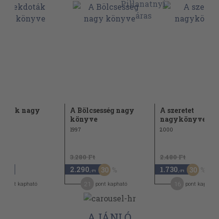
doták nagy
A Bölcsesség nagy
A szeretet
ve
könyve
nagykönyve
1997
2000
3.280 Ft
2.480 Ft
2.290
1.730
30
30
,-Ft
,-Ft
,-Ft
2
21
16
pont kapható
pont kapható
pont kapható
AJÁNLÓ