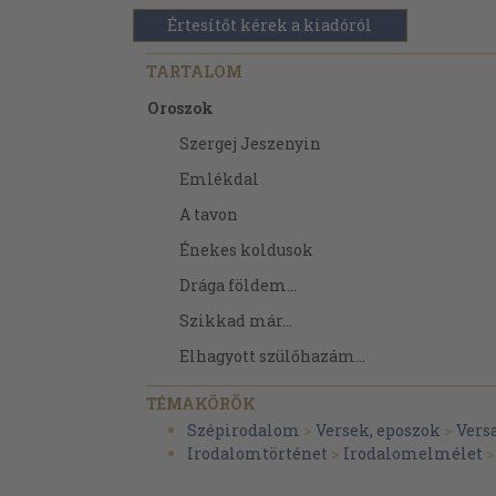
Értesítőt kérek a kiadóról
TARTALOM
Oroszok
Szergej Jeszenyin
Emlékdal
A tavon
Énekes koldusok
Drága földem...
Szikkad már...
Elhagyott szülőhazám...
Cséplés
TÉMAKÖRÖK
A "Perzsa motívumok"-ból
Szépirodalom
>
Versek, eposzok
>
Vers
Irodalomtörténet
>
Irodalomelmélet
A Föld kapitánya