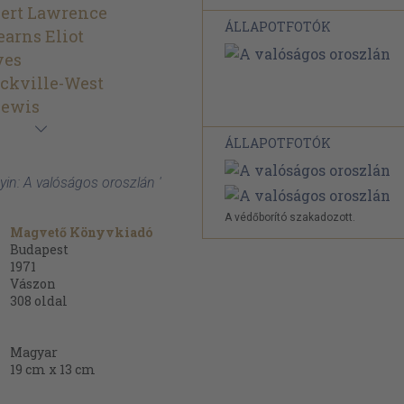
bert Lawrence
ÁLLAPOTFOTÓK
arns Eliot
ves
ackville-West
Lewis
ÁLLAPOTFOTÓK
yin: A valóságos oroszlán '
A védőborító szakadozott.
Magvető Könyvkiadó
Budapest
1971
Vászon
308
oldal
Magyar
19 cm x 13 cm