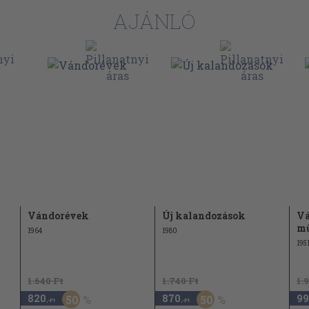
AJÁNLÓ
54
55
58
59
66
Vándorévek
Új kalandozások
Vá
69
mű
1964
1980
70
195
1.640 Ft
1.740 Ft
1.
72
820
870
99
50
50
,-Ft
,-Ft
78