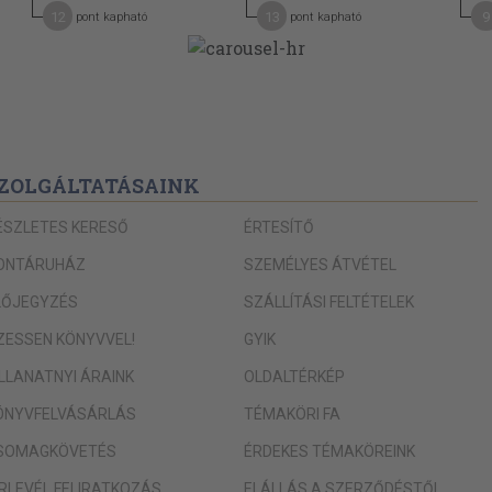
12
13
9
pont kapható
pont kapható
87
89
ZOLGÁLTATÁSAINK
91
ÉSZLETES KERESŐ
ÉRTESÍTŐ
92
ONTÁRUHÁZ
SZEMÉLYES ÁTVÉTEL
93
LŐJEGYZÉS
SZÁLLÍTÁSI FELTÉTELEK
IZESSEN KÖNYVVEL!
GYIK
96
ILLANATNYI ÁRAINK
OLDALTÉRKÉP
97
ÖNYVFELVÁSÁRLÁS
TÉMAKÖRI FA
99
SOMAGKÖVETÉS
ÉRDEKES TÉMAKÖREINK
102
ÍRLEVÉL FELIRATKOZÁS
ELÁLLÁS A SZERZŐDÉSTŐL