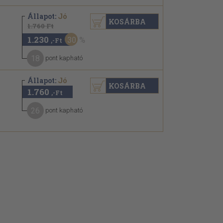
Állapot:
Jó
KOSÁRBA
1.760 Ft
1.230
30
,-Ft
18
pont kapható
Állapot:
Jó
KOSÁRBA
1.760
,-Ft
26
pont kapható