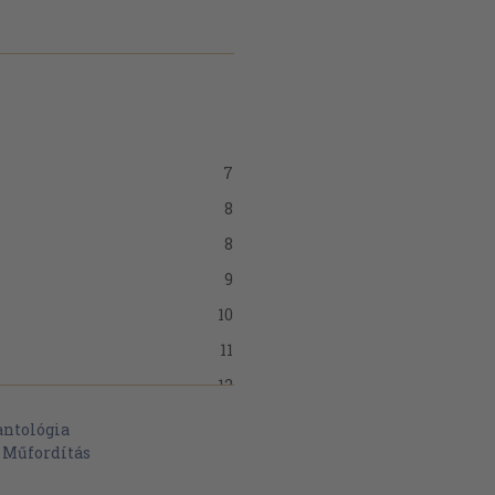
7
8
8
9
10
11
12
13
antológia
>
Műfordítás
21
24