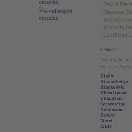
David Her
Thomas Ste
Robert Gra
Victoria S
Cecil Day 
Budapest
'Szergej Jeszen
összes példány
Kiadó:
Kiadás helye:
Kiadás éve:
Kötés típusa:
Oldalszám:
Sorozatcím:
Kötetszám:
Nyelv:
Méret:
ISBN: