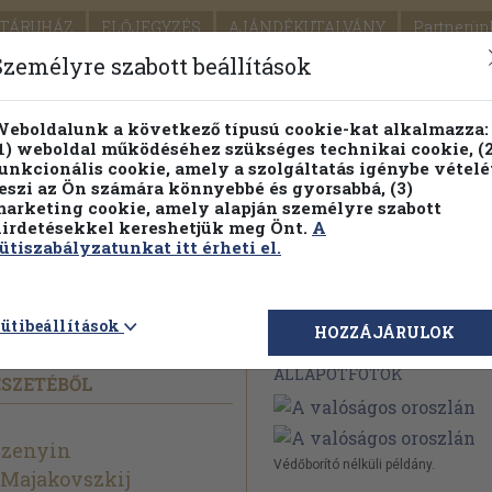
TÁRUHÁZ
ELŐJEGYZÉS
AJÁNDÉKUTALVÁNY
Partnerün
SZÁLLÍTÁS
SEGÍTSÉG
Személyre szabott beállítások
1.
Részletes kereső
Témaköri fa
eboldalunk a következő típusú cookie-kat alkalmazza:
1) weboldal működéséhez szükséges technikai cookie, (2
KIADV
unkcionális cookie, amely a szolgáltatás igénybe vételé
LEGNA
eszi az Ön számára könnyebbé és gyorsabbá, (3)
arketing cookie, amely alapján személyre szabott
PILLANATNYI ÁRAINK
FENNTARTHATÓ OLVASMÁN
irdetésekkel kereshetjük meg Önt.
A
ütiszabályzatunkat itt érheti el.
szlán
ütibeállítások
Megvásárolható 
HOZZÁJÁRULOK
ÁLLAPOTFOTÓK
SZETÉBŐL
szenyin
Védőborító nélküli példány.
 Majakovszkij