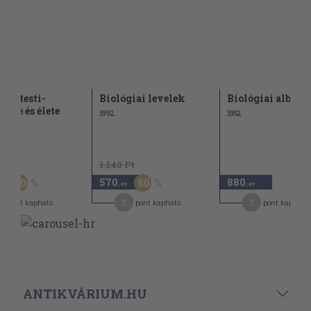
ber testi-
Biológiai levelek
Biológiai album
zete és élete
1992
1982
Ft
1.140 Ft
570
880
50
50
,-Ft
,-Ft
,-Ft
9
3
7
pont kapható
pont kapható
pont kapható
ANTIKVÁRIUM.HU