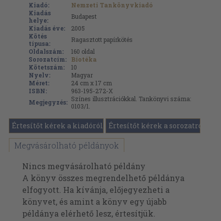
Kiadó:
Nemzeti Tankönyvkiadó
Kiadás
Budapest
helye:
Kiadás éve:
2005
Kötés
Ragasztott papírkötés
típusa:
Oldalszám:
160
oldal
Sorozatcím:
Biotéka
Kötetszám:
10
Nyelv:
Magyar
Méret:
24 cm x 17 cm
ISBN:
963-195-272-X
Színes illusztrációkkal. Tankönyvi száma:
Megjegyzés:
0103/1.
Értesítőt kérek a kiadóról
Értesítőt kérek a sorozatról
Megvásárolható példányok
Nincs megvásárolható példány
A könyv összes megrendelhető példánya
elfogyott. Ha kívánja, előjegyezheti a
könyvet, és amint a könyv egy újabb
példánya elérhető lesz, értesítjük.