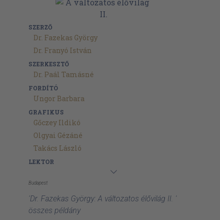
SZERZŐ
Dr. Fazekas György
Dr. Franyó István
SZERKESZTŐ
Dr. Paál Tamásné
FORDÍTÓ
Ungor Barbara
GRAFIKUS
Gőczey Ildikó
Olgyai Gézáné
Takács László
LEKTOR
Budapest
'Dr. Fazekas György: A változatos élővilág II. '
összes példány