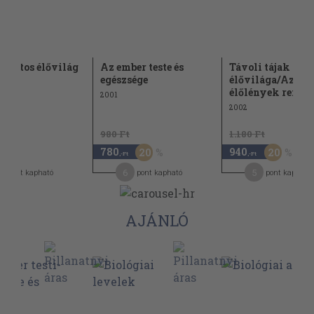
tozatos élővilág
Az ember teste és
Távoli tájak
egészsége
élővilága/Az
élőlények rends
2001
2002
980 Ft
1.180 Ft
780
940
20
20
-Ft
,-Ft
,-Ft
6
5
pont kapható
pont kapható
pont kapható
AJÁNLÓ