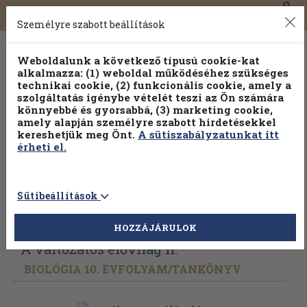
0
Toggle
Főmenü
Könyveink
navigation
Személyre szabott beállítások
Weboldalunk a következő típusú cookie-kat
alkalmazza: (1) weboldal működéséhez szükséges
technikai cookie, (2) funkcionális cookie, amely a
szolgáltatás igénybe vételét teszi az Ön számára
könnyebbé és gyorsabbá, (3) marketing cookie,
amely alapján személyre szabott hirdetésekkel
kereshetjük meg Önt.
A sütiszabályzatunkat itt
érheti el.
Sütibeállítások
Vissza az előző oldalra
Válasszon példányt
HOZZÁJÁRULOK
A változatos élővilág II.
BIOLÓGIA 10. ÉVFOLYAM/
TANKÖNYV