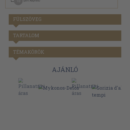
18
pont kapható
FÜLSZÖVEG
TARTALOM
TÉMAKÖRÖK
AJÁNLÓ