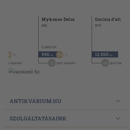
en
Mykonos-Delos
Gorizia d'altri t
1981
1975
Ft
1.980 Ft
990
12.000
50
50
,-Ft
,-Ft
,-Ft
5
60
pont kapható
pont kapható
pont kapható
ANTIKVÁRIUM.HU
SZOLGÁLTATÁSAINK