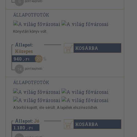
9
pont kapható
ÁLLAPOTFOTÓK
Könyvtári könyv volt.
Állapot:
KOSÁRBA
1.180 Ft
Közepes
940
20
,-Ft
14
pont kapható
ÁLLAPOTFOTÓK
A borító kopott, éle sérült. A lapélek elszíneződtek.
Állapot:
Jó
KOSÁRBA
1.180
,-Ft