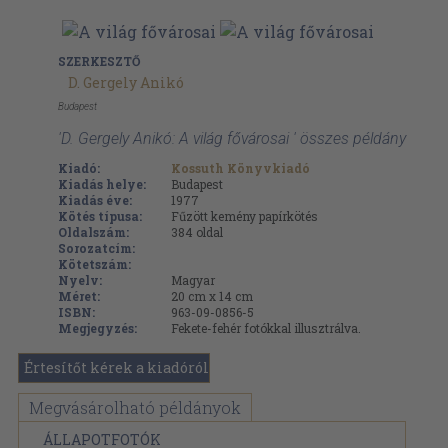
SZERKESZTŐ
D. Gergely Anikó
Budapest
'D. Gergely Anikó: A világ fővárosai ' összes példány
Kiadó:
Kossuth Könyvkiadó
Kiadás helye:
Budapest
Kiadás éve:
1977
Kötés típusa:
Fűzött kemény papírkötés
Oldalszám:
384
oldal
Sorozatcím:
Kötetszám:
Nyelv:
Magyar
Méret:
20 cm x 14 cm
ISBN:
963-09-0856-5
Megjegyzés:
Fekete-fehér fotókkal illusztrálva.
Értesítőt kérek a kiadóról
Megvásárolható példányok
ÁLLAPOTFOTÓK