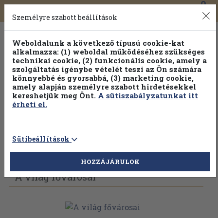
0
Toggle
Főmenü
Könyveink
navigation
Személyre szabott beállítások
Weboldalunk a következő típusú cookie-kat
alkalmazza: (1) weboldal működéséhez szükséges
technikai cookie, (2) funkcionális cookie, amely a
szolgáltatás igénybe vételét teszi az Ön számára
könnyebbé és gyorsabbá, (3) marketing cookie,
Válogasson több mint 30 000 kötet közül
amely alapján személyre szabott hirdetésekkel
Hobbi témakörökben
20% kedvezménnyel!
kereshetjük meg Önt.
A sütiszabályzatunkat itt
érheti el.
Sütibeállítások
Vissza az előző oldalra
Válasszon példányt
HOZZÁJÁRULOK
A világ fővárosai