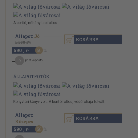
A borító, néhány lap foltos.
Állapot:
Jó
KOSÁRBA
1.180 Ft
590
50
,-Ft
9
pont kapható
ÁLLAPOTFOTÓK
Könyvtári könyv volt. A borító foltos, védőfóliája felvált.
Állapot:
KOSÁRBA
1.180 Ft
Közepes
590
50
,-Ft