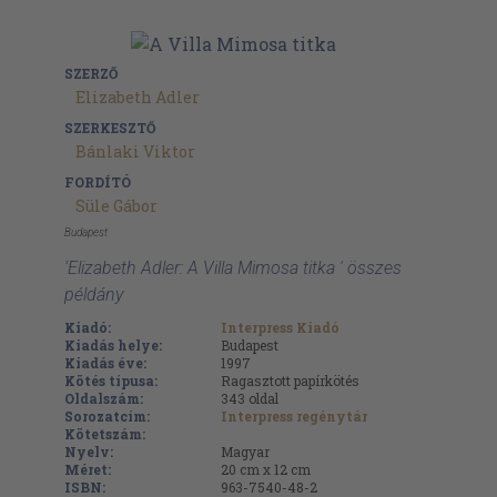
SZERZŐ
Elizabeth Adler
SZERKESZTŐ
Bánlaki Viktor
FORDÍTÓ
Süle Gábor
Budapest
'Elizabeth Adler: A Villa Mimosa titka ' összes
példány
Kiadó:
Interpress Kiadó
Kiadás helye:
Budapest
Kiadás éve:
1997
Kötés típusa:
Ragasztott papírkötés
Oldalszám:
343
oldal
Sorozatcím:
Interpress regénytár
Kötetszám:
Nyelv:
Magyar
Méret:
20 cm x 12 cm
ISBN:
963-7540-48-2