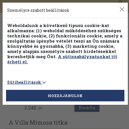
0
Toggle
Főmenü
Könyveink
navigation
Személyre szabott beállítások
Weboldalunk a következő típusú cookie-kat
alkalmazza: (1) weboldal működéséhez szükséges
technikai cookie, (2) funkcionális cookie, amely a
szolgáltatás igénybe vételét teszi az Ön számára
könnyebbé és gyorsabbá, (3) marketing cookie,
amely alapján személyre szabott hirdetésekkel
kereshetjük meg Önt.
A sütiszabályzatunkat itt
érheti el.
Sütibeállítások
Vissza az előző oldalra
HOZZÁJÁRULOK
2.240
Kosárba
,-Ft
A Villa Mimosa titka