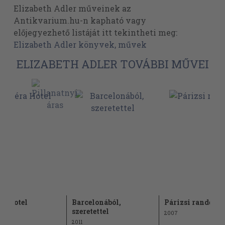
Elizabeth Adler műveinek az
Antikvarium.hu-n kapható vagy
előjegyezhető listáját itt tekintheti meg:
Elizabeth Adler könyvek, művek
ELIZABETH ADLER TOVÁBBI MŰVEI
ra Hotel
Barcelonából,
Párizsi randevú
szeretettel
2007
2011