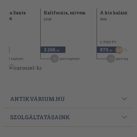
yugta Santa
Kalifornia, szívem
A kis halászlán
cában
2008
1994
1.740 Ft
3.260
870
50
,-Ft
,-Ft
,-Ft
4
16
13
pont kapható
pont kapható
pont kapható
ANTIKVÁRIUM.HU
SZOLGÁLTATÁSAINK