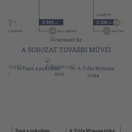
Ft
3.340 Ft
2.940
2.330
20
30
,-Ft
,-Ft
,-Ft
9
44
21
pont kapható
pont kapható
pont kapható
A SOROZAT TOVÁBBI MŰVEI
Tanú a pokolban
A Villa Mimosa titka
Rej