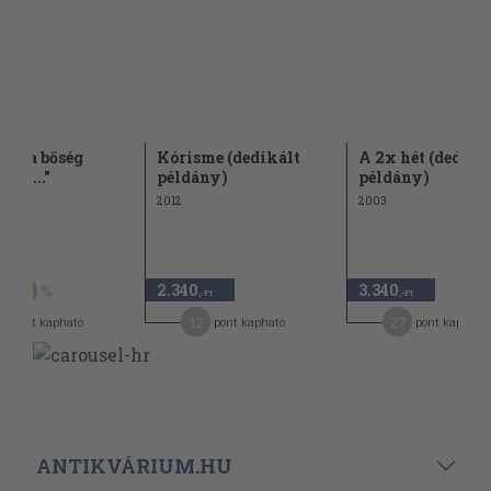
ajd a bőség
Kórisme (dedikált
A 2x hét (dediká
ból..."
példány)
példány)
2012
2003
Ft
2.340
3.340
60
,-Ft
,-Ft
12
27
pont kapható
pont kapható
pont kapható
ANTIKVÁRIUM.HU