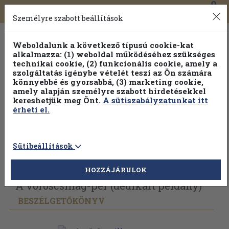
0
Toggle
Főmenü
Könyveink
navigation
Személyre szabott beállítások
Weboldalunk a következő típusú cookie-kat
alkalmazza: (1) weboldal működéséhez szükséges
technikai cookie, (2) funkcionális cookie, amely a
szolgáltatás igénybe vételét teszi az Ön számára
könnyebbé és gyorsabbá, (3) marketing cookie,
amely alapján személyre szabott hirdetésekkel
kereshetjük meg Önt.
A sütiszabályzatunkat itt
érheti el.
Sütibeállítások
Vissza az előző oldalra
Válasszon példányt
HOZZÁJÁRULOK
A vöröscsillag-per (dedikált példány)
BESZÉLGETŐKÖNYV