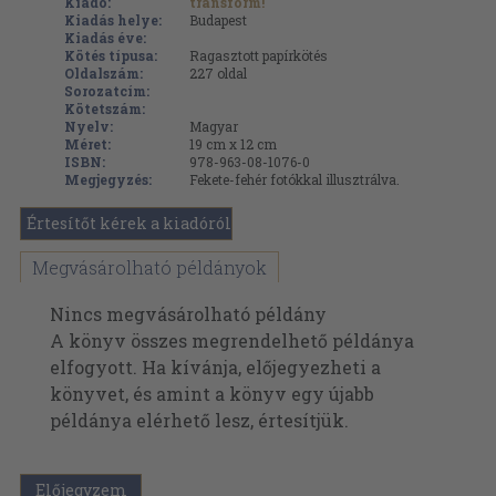
Kiadó:
transform!
Kiadás helye:
Budapest
Kiadás éve:
Kötés típusa:
Ragasztott papírkötés
Oldalszám:
227
oldal
Sorozatcím:
Kötetszám:
Nyelv:
Magyar
Méret:
19 cm x 12 cm
ISBN:
978-963-08-1076-0
Megjegyzés:
Fekete-fehér fotókkal illusztrálva.
Értesítőt kérek a kiadóról
Megvásárolható példányok
Nincs megvásárolható példány
A könyv összes megrendelhető példánya
elfogyott. Ha kívánja, előjegyezheti a
könyvet, és amint a könyv egy újabb
példánya elérhető lesz, értesítjük.
Előjegyzem