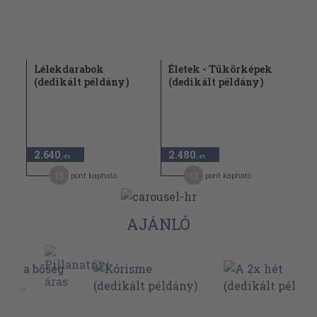
Lélekdarabok
Életek - Tükörképek
(dedikált példány)
(dedikált példány)
2.640
2.480
,-Ft
,-Ft
13
12
pont kapható
pont kapható
AJÁNLÓ