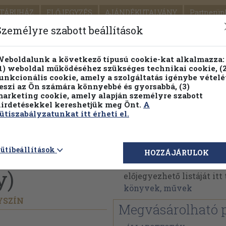
TÁRUHÁZ
ELŐJEGYZÉS
AJÁNDÉKUTALVÁNY
Partnerün
SZÁLLÍTÁS
SEGÍTSÉG
Személyre szabott beállítások
1.
Részletes kereső
Témaköri fa
eboldalunk a következő típusú cookie-kat alkalmazza:
1) weboldal működéséhez szükséges technikai cookie, (2
KIADV
unkcionális cookie, amely a szolgáltatás igénybe vételé
LEGNA
eszi az Ön számára könnyebbé és gyorsabbá, (3)
arketing cookie, amely alapján személyre szabott
PILLANATNYI ÁRAINK
FENNTARTHATÓ OLVASMÁN
irdetésekkel kereshetjük meg Önt.
A
ütiszabályzatunkat itt érheti el.
áralbuma
Juhász Előd
ütibeállítások
HOZZÁJÁRULOK
Juhász Előd műveinek a
y)
előjegyezhető listáját it
könyvek, művek
YSZÍN
Megvásárolható 