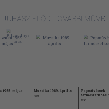
35
37
JUHÁSZ ELŐD TOVÁBBI MŰVEI
38
39
40
42
43
44
45
46
47
 1965. május
Muzsika 1969. április
Popművészek
48
természetközel
1969
49
1993
50