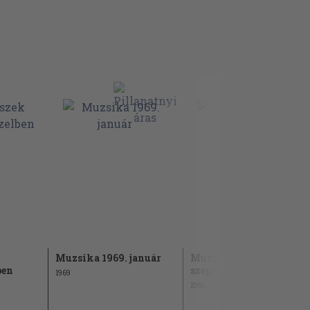
Muzsika 1969. január
Muzsika 1968.
ben
szeptember
1969
1968