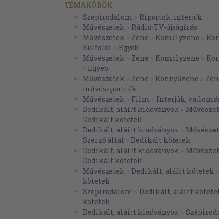
TÉMAKÖRÖK
Vivien Reed
Szépirodalom
>
Riportok, interjúk
Művészetek
>
Rádió-TV-újságírás
Váradi Hédi
Művészetek
>
Zene
>
Komolyzene
>
Kor
Roberto Benzi
Külföldi
>
Egyéb
Művészetek
>
Zene
>
Komolyzene
>
Kor
Alla Pugacsova
>
Egyéb
Peter Schreier
Művészetek
>
Zene
>
Könnyűzene
>
Zen
művészportrék
John Halas
Művészetek
>
Film
>
Interjúk, vallomá
Ruttkai Éva
Dedikált, aláírt kiadványok
>
Művésze
Dedikált kötetek
Ferencsik János
Dedikált, aláírt kiadványok
>
Művésze
Szerző által
>
Dedikált kötetek
Dagmar Koller
Dedikált, aláírt kiadványok
>
Művésze
Giulietta Simionato
Dedikált kötetek
Művészetek
>
Dedikált, aláírt kötetek
René Kollo
kötetek
Johanna Meier
Szépirodalom
>
Dedikált, aláírt kötete
kötetek
Cambridge Buskers
Dedikált, aláírt kiadványok
>
Szépirod
Gina Lollobrigida