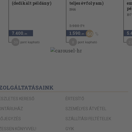
(dedikált példány)
teljes évfolyam)
em
63
pé
1966
197
64
3.980 Ft
65
7.400
1.590
5.
60
,-Ft
,-Ft
66
59
8
2
pont kapható
pont kapható
67
68
69
70
71
ZOLGÁLTATÁSAINK
73
ÉSZLETES KERESŐ
ÉRTESÍTŐ
74
ONTÁRUHÁZ
SZEMÉLYES ÁTVÉTEL
74
LŐJEGYZÉS
SZÁLLÍTÁSI FELTÉTELEK
75
IZESSEN KÖNYVVEL!
GYIK
76