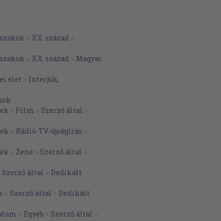
20
21
szakok
>
XX. század
>
22
szakok
>
XX. század
>
Magyar
23
24
ei élet
>
Interjúk,
25
sok
26
tek
>
Film
>
Szerző által
>
27
tek
>
Rádió-TV-újságírás
>
29
tek
>
Zene
>
Szerző által
>
30
31
>
Szerző által
>
Dedikált
32
k
>
Szerző által
>
Dedikált
33
alom
>
Egyéb
>
Szerző által
>
34