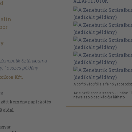
ÁLLAPOTFOTÓK
őd
alin
bor
ly
A Zenebutik Sztáralbuma
ny) ' összes példány
xikon Kft.
A borító védőfóliája felhólyagosodot
91
Az előzéklapon a szerző, Juhász E
névre szóló dedikációja látható.
zött kemény papírkötés
8
oldal
agyar