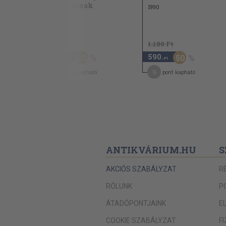
fiataloknak
1990
Nikolas Harnoncourt
1974
Twins
950 Ft
1.180 Ft
Jacques Loussier
760
590
20
50
,-Ft
,-Ft
Dénes Zsófia
11
9
pont kapható
pont kapható
Vlagyimir Krajnyev
Fischer Annie
Paco de Lucia
Gilbert Kaplan
Claudio Abbado
ANTIKVÁRIUM.HU
S
Goombay Dance Band
AKCIÓS SZABÁLYZAT
R
Sonia Amelio
RÓLUNK
P
Margitta István
ÁTADÓPONTJAINK
E
Falco
COOKIE SZABÁLYZAT
F
Ulrich Thein