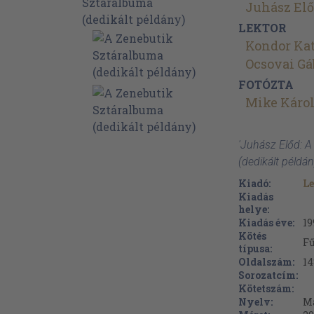
Juhász El
LEKTOR
Kondor Kat
Ocsovai Gá
FOTÓZTA
Mike Káro
'Juhász Előd: 
(dedikált példá
Kiadó:
Le
Kiadás
helye:
Kiadás éve:
19
Kötés
Fű
típusa:
Oldalszám:
14
Sorozatcím:
Kötetszám:
Nyelv:
M