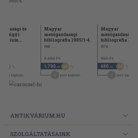
azdasági és
Magyar
Magyar
ezésügyi
mezőgazdasági
mezőgazdasági
ztérium...
bibliográfia 1985/1-4.
bibliográfia 1976
1985
1976
t
4.480 Ft
960 Ft
1.790
480
20
60
50
,-Ft
,-Ft
9
2
pont kapható
pont kapható
pont kapható
ANTIKVÁRIUM.HU
SZOLGÁLTATÁSAINK