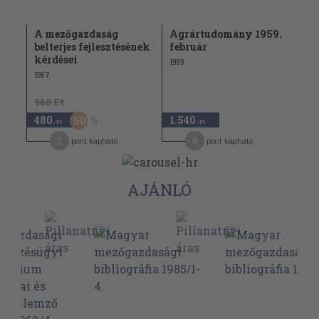
A mezőgazdaság
Agrártudomány 1959.
belterjes fejlesztésének
február
kérdései
1959
1957
960 Ft
480
1.540
50
,-Ft
,-Ft
2
8
pont kapható
pont kapható
AJÁNLÓ