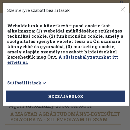
0
Toggle
Főmenü
Könyveink
navigation
Személyre szabott beállítások
Weboldalunk a következő típusú cookie-kat
alkalmazza: (1) weboldal működéséhez szükséges
technikai cookie, (2) funkcionális cookie, amely a
szolgáltatás igénybe vételét teszi az Ön számára
könnyebbé és gyorsabbá, (3) marketing cookie,
Válogasson több mint 30 000 kötet közül
amely alapján személyre szabott hirdetésekkel
Hobbi témakörökben
20% kedvezménnyel!
kereshetjük meg Önt.
A sütiszabályzatunkat itt
érheti el.
Sütibeállítások
Vissza az előző oldalra
Válasszon példányt
HOZZÁJÁRULOK
Agrártudomány 1960. október
A MAGYAR AGRÁRTUDOMÁNYI-EGYESÜLET
FOLYÓIRATA - XII. ÉVFOLYAM 10. SZÁM