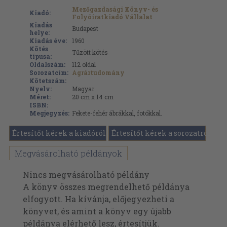
Mezőgazdasági Könyv- és
Kiadó:
Folyóiratkiadó Vállalat
Kiadás
Budapest
helye:
Kiadás éve:
1960
Kötés
Tűzött kötés
típusa:
Oldalszám:
112
oldal
Sorozatcím:
Agrártudomány
Kötetszám:
Nyelv:
Magyar
Méret:
20 cm x 14 cm
ISBN:
Megjegyzés:
Fekete-fehér ábrákkal, fotókkal.
Értesítőt kérek a kiadóról
Értesítőt kérek a sorozatról
Megvásárolható példányok
Nincs megvásárolható példány
A könyv összes megrendelhető példánya
elfogyott. Ha kívánja, előjegyezheti a
könyvet, és amint a könyv egy újabb
példánya elérhető lesz, értesítjük.