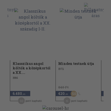
Klasszikus angol
Minden testnek útja
Min
költők a középkortól
1972
1972
a XX....
1986
840 Ft
940 
6.480
420
750
50
,-Ft
,-Ft
32
6
pont kapható
pont kapható