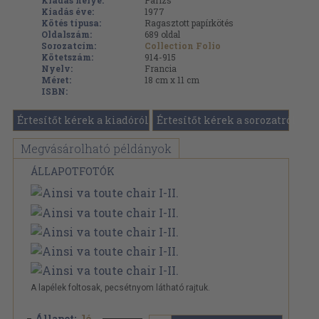
Kiadás helye:
Párizs
Kiadás éve:
1977
Kötés típusa:
Ragasztott papírkötés
Oldalszám:
689
oldal
Sorozatcím:
Collection Folio
Kötetszám:
914-915
Nyelv:
Francia
Méret:
18 cm x 11 cm
ISBN:
Értesítőt kérek a kiadóról
Értesítőt kérek a sorozatról
Megvásárolható példányok
ÁLLAPOTFOTÓK
A lapélek foltosak, pecsétnyom látható rajtuk.
Állapot:
Jó