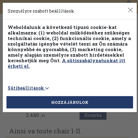
0
Toggle
Főmenü
Könyveink
navigation
Személyre szabott beállítások
Weboldalunk a következő típusú cookie-kat
alkalmazza: (1) weboldal működéséhez szükséges
technikai cookie, (2) funkcionális cookie, amely a
szolgáltatás igénybe vételét teszi az Ön számára
könnyebbé és gyorsabbá, (3) marketing cookie,
amely alapján személyre szabott hirdetésekkel
kereshetjük meg Önt.
A sütiszabályzatunkat itt
érheti el.
Sütibeállítások
Vissza az előző oldalra
HOZZÁJÁRULOK
2.440
Kosárba
,-Ft
Ainsi va toute chair I-II.