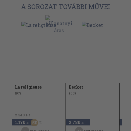
A SOROZAT TOVÁBBI MŰVEI
La religieuse
Becket
L'in
1972
2005
2002
2.340 Ft
1.170
2.780
2.9
50
,-Ft
,-Ft