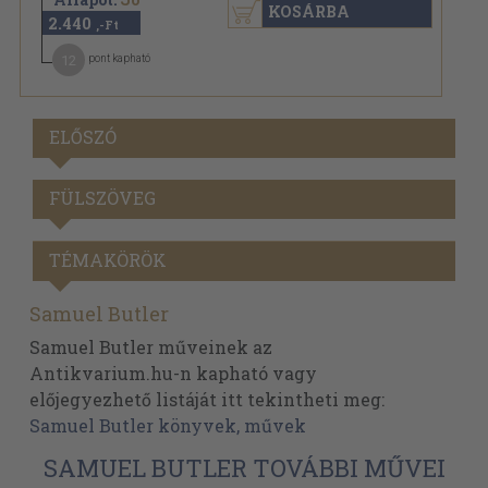
KOSÁRBA
2.440
,-Ft
12
pont kapható
ELŐSZÓ
FÜLSZÖVEG
TÉMAKÖRÖK
Samuel Butler
Samuel Butler műveinek az
Antikvarium.hu-n kapható vagy
előjegyezhető listáját itt tekintheti meg:
Samuel Butler könyvek, művek
SAMUEL BUTLER TOVÁBBI MŰVEI