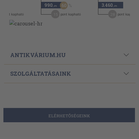
990
3.460
60
-Ft
,-Ft
,-Ft
7
15
28
pont kapható
pont kapható
pont kapható
ANTIKVÁRIUM.HU
SZOLGÁLTATÁSAINK
ELÉRHETŐSÉGEINK