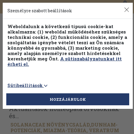
0
Toggle
Főmenü
Könyveink
navigation
Személyre szabott beállítások
Weboldalunk a következő típusú cookie-kat
alkalmazza: (1) weboldal működéséhez szükséges
technikai cookie, (2) funkcionális cookie, amely a
szolgáltatás igénybe vételét teszi az Ön számára
könnyebbé és gyorsabbá, (3) marketing cookie,
amely alapján személyre szabott hirdetésekkel
kereshetjük meg Önt.
A sütiszabályzatunkat itt
érheti el.
Sütibeállítások
Vissza az előző oldalra
Válasszon példányt
HOZZÁJÁRULOK
Aktualitások homeopata orvosoknak
és...
SOLANACEAE NÖVÉNYCSALÁD,DUNHAM-
POTENCIÁK, MIAZMA-TEÓRIA, VERATRUM