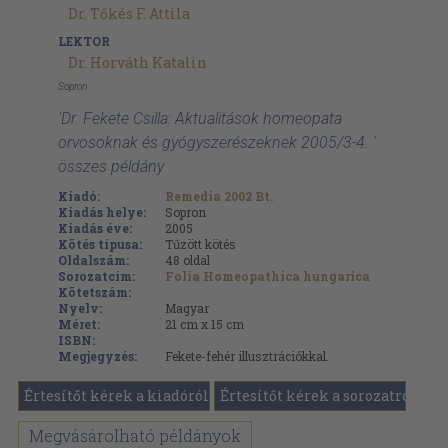
Dr. Tőkés F. Attila
LEKTOR
Dr. Horváth Katalin
Sopron
'Dr. Fekete Csilla: Aktualitások homeopata
orvosoknak és gyógyszerészeknek 2005/3-4. '
összes példány
Kiadó:
Remedia 2002 Bt.
Kiadás helye:
Sopron
Kiadás éve:
2005
Kötés típusa:
Tűzött kötés
Oldalszám:
48
oldal
Sorozatcím:
Folia Homeopathica hungarica
Kötetszám:
Nyelv:
Magyar
Méret:
21 cm x 15 cm
ISBN:
Megjegyzés:
Fekete-fehér illusztrációkkal.
Értesítőt kérek a kiadóról
Értesítőt kérek a sorozatról
Megvásárolható példányok