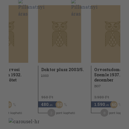
ar Orvosi
Doktor plusz 2003/5.
Orvostudomány
ivum 1932.
Szemle 1937. jan
2003
I. kötet
december
1937
Ft
960 Ft
3.980 Ft
480
1.590
50
50
60
,-Ft
,-Ft
,-Ft
2
2
8
pont kapható
pont kapható
pont kapható