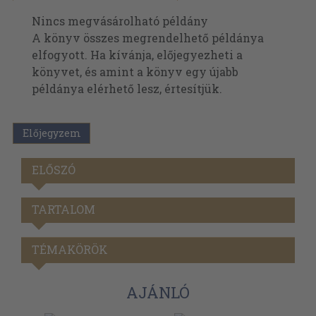
Nincs megvásárolható példány
A könyv összes megrendelhető példánya
elfogyott. Ha kívánja, előjegyezheti a
könyvet, és amint a könyv egy újabb
példánya elérhető lesz, értesítjük.
Előjegyzem
ELŐSZÓ
TARTALOM
TÉMAKÖRÖK
AJÁNLÓ