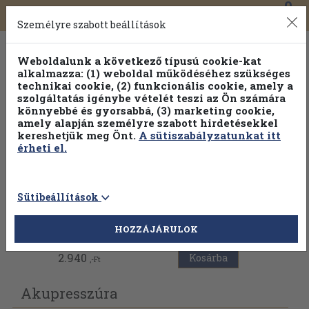
0
Toggle
Főmenü
Könyveink
navigation
Személyre szabott beállítások
Weboldalunk a következő típusú cookie-kat
alkalmazza: (1) weboldal működéséhez szükséges
technikai cookie, (2) funkcionális cookie, amely a
szolgáltatás igénybe vételét teszi az Ön számára
könnyebbé és gyorsabbá, (3) marketing cookie,
Válogasson több mint 1.000.000 kiadványunk közül
10-
amely alapján személyre szabott hirdetésekkel
100% kedvezménnyel!
kereshetjük meg Önt.
A sütiszabályzatunkat itt
érheti el.
Sütibeállítások
Vissza az előző oldalra
HOZZÁJÁRULOK
2.940
Kosárba
,-Ft
Akupresszúra