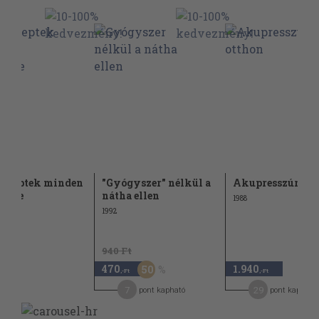
receptek minden
"Gyógyszer" nélkül a
Akupresszúra ot
ségre
nátha ellen
1988
1992
940 Ft
470
1.940
50
-Ft
,-Ft
,-Ft
7
29
pont kapható
pont kapható