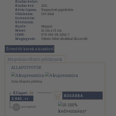
Kiadás helye:
Kiadás éve:
2011
Kötés típusa:
Ragasztott papírkötés
Oldalszám:
109
oldal
Sorozatcím:
Kötetszám:
Nyelv:
Magyar
Méret:
21 cm x 15 cm
ISBN:
978-963-08-2562-7
Megjegyzés:
Fekete-fehér ábrákkal illusztrált.
Értesítőt kérek a kiadóról
Megvásárolható példányok
ÁLLAPOTFOTÓK
Szép állapotú példány.
Állapot:
Jó
KOSÁRBA
2.940
,-Ft
15
pont kapható