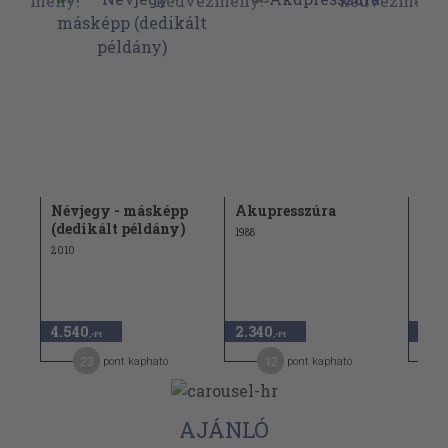
Névjegy - másképp
Akupresszúra
Név
(dedikált példány)
1988
2010
2010
2.84
4.540
2.340
1.4
,-Ft
,-Ft
23
12
pont kapható
pont kapható
AJÁNLÓ