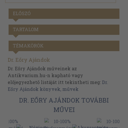
ELŐSZÓ
TARTALOM
TÉMAKÖRÖK
Dr. Eőry Ajándok
Dr. Eőry Ajándok műveinek az
Antikvarium.hu-n kapható vagy
előjegyezhető listáját itt tekintheti meg:
Dr.
Eőry Ajándok könyvek, művek
DR. EŐRY AJÁNDOK TOVÁBBI
MŰVEI