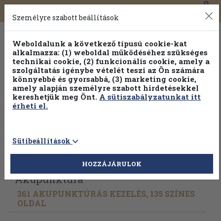
0
Toggle
Főmenü
Könyveink
navigation
Személyre szabott beállítások
Weboldalunk a következő típusú cookie-kat
alkalmazza: (1) weboldal működéséhez szükséges
technikai cookie, (2) funkcionális cookie, amely a
szolgáltatás igénybe vételét teszi az Ön számára
könnyebbé és gyorsabbá, (3) marketing cookie,
Válogasson több mint 30 000 kötet közül
amely alapján személyre szabott hirdetésekkel
Hobbi témakörökben
20% kedvezménnyel!
kereshetjük meg Önt.
A sütiszabályzatunkat itt
érheti el.
Sütibeállítások
Vissza az előző oldalra
Válasszon példányt
HOZZÁJÁRULOK
Akupunktúra
361 AKUPUNKTÚRÁS KEZELÉS, 135 SZÍNES
OLDAL