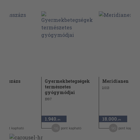
masszázs
Gyermekbetegségek
Meridianen
természetes
2013
gyógymódjai
1997
1.940
18.000
,-Ft
,-Ft
,-Ft
6
16
90
pont kapható
pont kapható
pont kapható