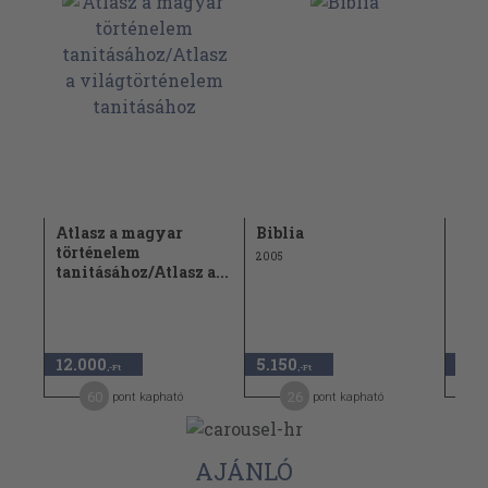
Atlasz a magyar
Biblia
Psz
történelem
2005
1999
tanitásához/Atlasz a...
2.54
12.000
5.150
1.2
,-Ft
,-Ft
60
26
pont kapható
pont kapható
AJÁNLÓ