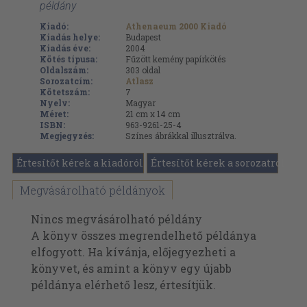
példány
Kiadó:
Athenaeum 2000 Kiadó
Kiadás helye:
Budapest
Kiadás éve:
2004
Kötés típusa:
Fűzött kemény papírkötés
Oldalszám:
303
oldal
Sorozatcím:
Atlasz
Kötetszám:
7
Nyelv:
Magyar
Méret:
21 cm x 14 cm
ISBN:
963-9261-25-4
Megjegyzés:
Színes ábrákkal illusztrálva.
Értesítőt kérek a kiadóról
Értesítőt kérek a sorozatról
Megvásárolható példányok
Nincs megvásárolható példány
A könyv összes megrendelhető példánya
elfogyott. Ha kívánja, előjegyezheti a
könyvet, és amint a könyv egy újabb
példánya elérhető lesz, értesítjük.