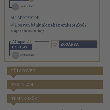
39
pont kapható
ÁLLAPOTFOTÓK
Átlagos állapotú példány.
Állapot:
Jó
KOSÁRBA
3.730
,-Ft
56
pont kapható
FÜLSZÖVEG
TARTALOM
TÉMAKÖRÖK