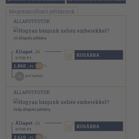
Megvásárolható példányok
ÁLLAPOTFOTÓK
Jó állapotú példány.
Állapot:
Jó
KOSÁRBA
3.730 Ft
1.860
50
,-Ft
28
pont kapható
ÁLLAPOTFOTÓK
Szép állapotú példány.
Állapot:
Jó
KOSÁRBA
3.730 Ft
2.610
30
,-Ft