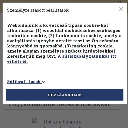
0
Toggle
Főmenü
Könyveink
navigation
Személyre szabott beállítások
Weboldalunk a következő típusú cookie-kat
alkalmazza: (1) weboldal működéséhez szükséges
technikai cookie, (2) funkcionális cookie, amely a
szolgáltatás igénybe vételét teszi az Ön számára
könnyebbé és gyorsabbá, (3) marketing cookie,
amely alapján személyre szabott hirdetésekkel
kereshetjük meg Önt.
A sütiszabályzatunkat itt
érheti el.
Sütibeállítások
Vissza az előző oldalra
Válasszon példányt
HOZZÁJÁRULOK
Hogyan bánjunk nehéz emberekkel?