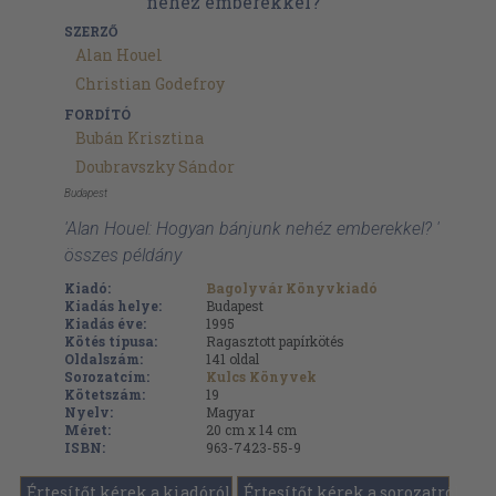
SZERZŐ
Alan Houel
Christian Godefroy
FORDÍTÓ
Bubán Krisztina
Doubravszky Sándor
Budapest
'Alan Houel: Hogyan bánjunk nehéz emberekkel? '
összes példány
Kiadó:
Bagolyvár Könyvkiadó
Kiadás helye:
Budapest
Kiadás éve:
1995
Kötés típusa:
Ragasztott papírkötés
Oldalszám:
141
oldal
Sorozatcím:
Kulcs Könyvek
Kötetszám:
19
Nyelv:
Magyar
Méret:
20 cm x 14 cm
ISBN:
963-7423-55-9
Értesítőt kérek a kiadóról
Értesítőt kérek a sorozatról