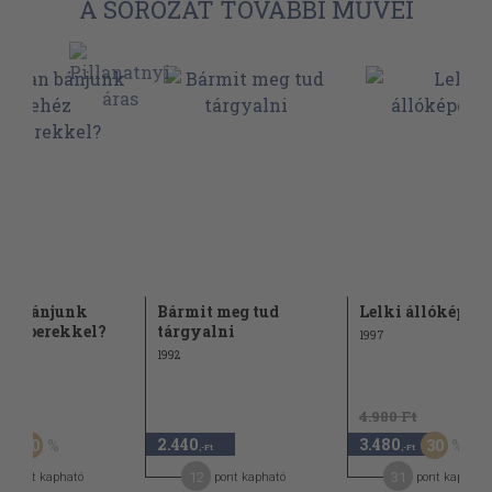
A SOROZAT TOVÁBBI MŰVEI
an bánjunk
Bármit meg tud
Lelki állóképess
 emberekkel?
tárgyalni
1997
1992
Ft
4.980 Ft
2.440
3.480
50
30
-Ft
,-Ft
,-Ft
8
12
31
pont kapható
pont kapható
pont kapható