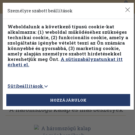
0
Toggle
Főmenü
Könyveink
navigation
Személyre szabott beállítások
Weboldalunk a következő típusú cookie-kat
alkalmazza: (1) weboldal működéséhez szükséges
technikai cookie, (2) funkcionális cookie, amely a
szolgáltatás igénybe vételét teszi az Ön számára
könnyebbé és gyorsabbá, (3) marketing cookie,
amely alapján személyre szabott hirdetésekkel
kereshetjük meg Önt.
A sütiszabályzatunkat itt
érheti el.
Sütibeállítások
Vissza az előző oldalra
Válasszon példányt
HOZZÁJÁRULOK
A háromszögű kalap és más beszélyek