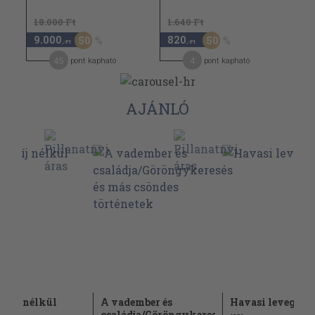
18.000 Ft
1.640 Ft
9.000
820
50
50
,-Ft
,-Ft
45
4
pont kapható
pont kapható
AJÁNLÓ
ldíj nélkül
A vadember és
Havasi levegőn
családja/Göröngykeresés