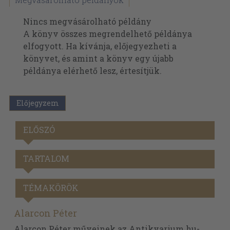
Nincs megvásárolható példány
A könyv összes megrendelhető példánya
elfogyott. Ha kívánja, előjegyezheti a
könyvet, és amint a könyv egy újabb
példánya elérhető lesz, értesítjük.
Előjegyzem
ELŐSZÓ
TARTALOM
TÉMAKÖRÖK
Alarcon Péter
Alarcon Péter műveinek az Antikvarium.hu-