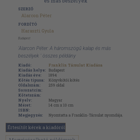
SZERZŐ
Alarcon Péter
FORDÍTÓ
Haraszti Gyula
Budapest
'Alarcon Péter: A háromszögű kalap és más
beszélyek ' összes példány
Kiadó:
Franklin Társulat Kiadása
Kiadás helye:
Budapest
Kiadás éve:
1894
Kötés típusa:
Könyvkötői kötés
Oldalszám:
259
oldal
Sorozatcím:
Kötetszám:
Nyelv:
Magyar
Méret:
14 cm x 10 cm
ISBN:
Megjegyzés:
Nyomtatta a Franklin-Társulat nyomdája.
Értesítőt kérek a kiadóról
Megvásárolható példányok