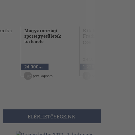
ónika
Magyarországi
Kik tették ezt a
sportegyesületek
Fradival?
története
2006
2.440 Ft
24.000
1.220
50
,-Ft
,-Ft
192
18
pont kapható
pont kapható
ELÉRHETŐSÉGEINK