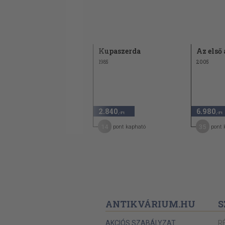
Zöld-fehérben
Kupaszerda
Az első 
1974
1985
2005
2.490 Ft
1.240
2.840
6.980
50
,-Ft
,-Ft
,-Ft
19
14
35
pont kapható
pont kapható
pont 
ANTIKVÁRIUM.HU
S
AKCIÓS SZABÁLYZAT
R