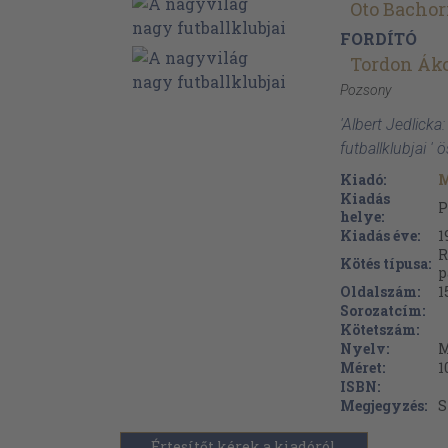
Oto Bachor
FORDÍTÓ
Tordon Ák
Pozsony
'Albert Jedlicka
futballklubjai '
Kiadó:
M
Kiadás
P
helye:
Kiadás éve:
1
R
Kötés típusa:
p
Oldalszám:
1
Sorozatcím:
Kötetszám:
Nyelv:
M
Méret:
1
ISBN:
Megjegyzés:
S
Értesítőt kérek a kiadóról