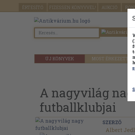
ÉRTESÍTŐ
FIZESSEN
KÖNYVVEL!
AUKCIÓ
PON
W
(
f
t
m
ÚJ KÖNYVEK
MOST ÉRKEZETT
h
s
A nagyvilág nag
S
futballklubjai
SZERZŐ
Albert Jed