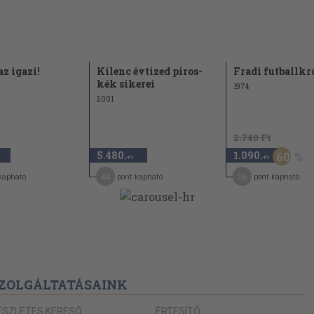
az igazi!
Kilenc évtized piros-
Fradi futballkr
kék sikerei
1974
2001
2.740 Ft
5.480
1.090
60
,-Ft
,-Ft
44
16
kapható
pont kapható
pont kapható
ZOLGÁLTATÁSAINK
ÉSZLETES KERESŐ
ÉRTESÍTŐ