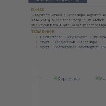
ELŐSZÓ
Világszerte óriási a labdarugás népszerűsé
késő őszig a bőrlabda tartja bűvöletében 
szurkokók tízmillióit. Ha mélyebben vizsgál
TÉMAKÖRÖK
Helytörténet
>
Helyismeret
>
Civil egy
Sport
>
Labdajátékok
>
Labdarúgás
Sport
>
Sporttörténet
>
Sportegyesület