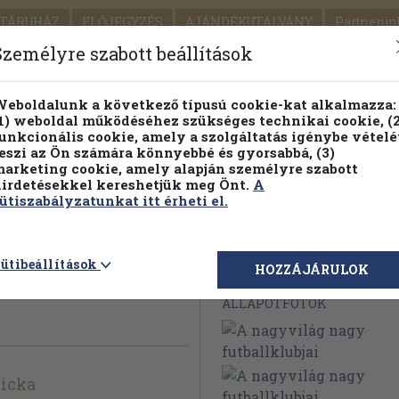
TÁRUHÁZ
ELŐJEGYZÉS
AJÁNDÉKUTALVÁNY
Partnerün
SZÁLLÍTÁS
SEGÍTSÉG
Személyre szabott beállítások
1.
Részletes kereső
Témaköri fa
eboldalunk a következő típusú cookie-kat alkalmazza:
1) weboldal működéséhez szükséges technikai cookie, (2
KIADV
unkcionális cookie, amely a szolgáltatás igénybe vételé
LEGNA
eszi az Ön számára könnyebbé és gyorsabbá, (3)
arketing cookie, amely alapján személyre szabott
PILLANATNYI ÁRAINK
FENNTARTHATÓ OLVASMÁN
irdetésekkel kereshetjük meg Önt.
A
ütiszabályzatunkat itt érheti el.
y
ütibeállítások
Megvásárolható 
HOZZÁJÁRULOK
ÁLLAPOTFOTÓK
licka