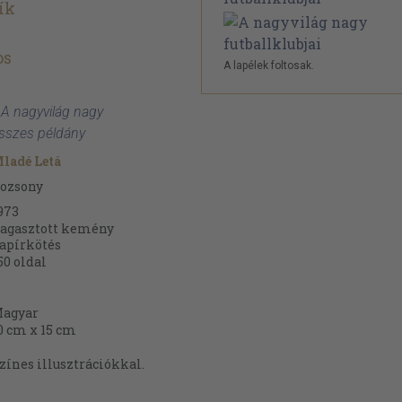
ík
os
A lapélek foltosak.
: A nagyvilág nagy
 összes példány
ladé Letá
ozsony
973
agasztott kemény
apírkötés
50
oldal
agyar
0 cm x 15 cm
zínes illusztrációkkal.