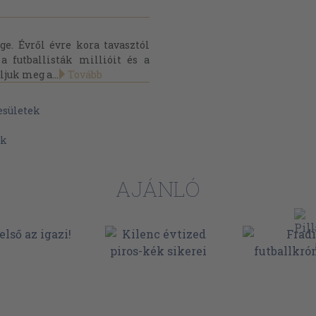
ge. Évről évre kora tavasztól
a futballisták millióit és a
juk meg a...
Tovább
esületek
ek
AJÁNLÓ