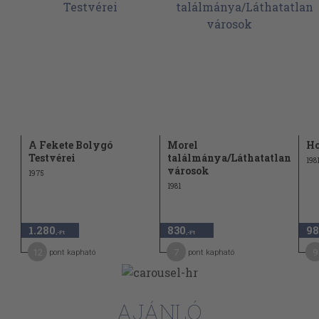
A Fekete Bolygó
Morel
Ho
Testvérei
találmánya/Láthatatlan
198
városok
1975
1981
1.280
830
98
,-Ft
,-Ft
12
7
9
pont kapható
pont kapható
AJÁNLÓ