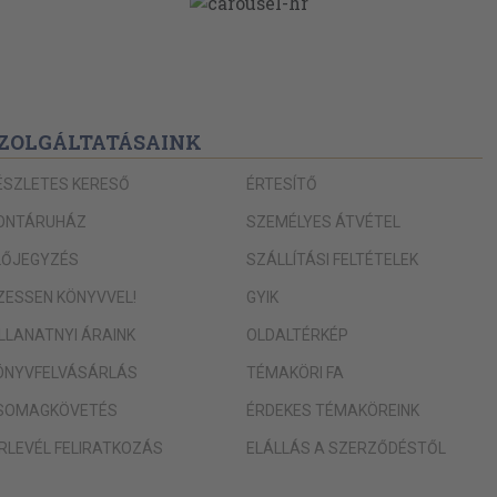
ZOLGÁLTATÁSAINK
ÉSZLETES KERESŐ
ÉRTESÍTŐ
ONTÁRUHÁZ
SZEMÉLYES ÁTVÉTEL
LŐJEGYZÉS
SZÁLLÍTÁSI FELTÉTELEK
IZESSEN KÖNYVVEL!
GYIK
ILLANATNYI ÁRAINK
OLDALTÉRKÉP
ÖNYVFELVÁSÁRLÁS
TÉMAKÖRI FA
SOMAGKÖVETÉS
ÉRDEKES TÉMAKÖREINK
ÍRLEVÉL FELIRATKOZÁS
ELÁLLÁS A SZERZŐDÉSTŐL