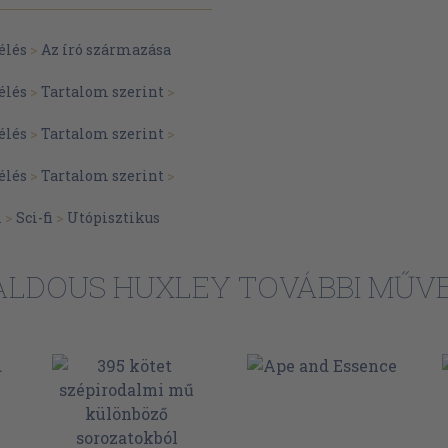
élés
>
Az író származása
élés
>
Tartalom szerint
>
élés
>
Tartalom szerint
>
élés
>
Tartalom szerint
>
m
>
Sci-fi
>
Utópisztikus
ALDOUS HUXLEY TOVÁBBI MŰVE