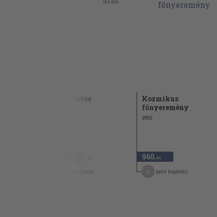
A kitüntetés
Kozmikus
főnyeremény
1985
1980
1.180 Ft
470
960
60
,-Ft
,-Ft
7
9
pont kapható
pont kapható