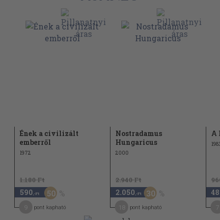
Ének a civilizált
Nostradamus
A 
emberről
Hungaricus
198
1972
2000
1.180 Ft
2.940 Ft
96
590
2.050
48
50
30
,-Ft
,-Ft
9
18
7
pont kapható
pont kapható