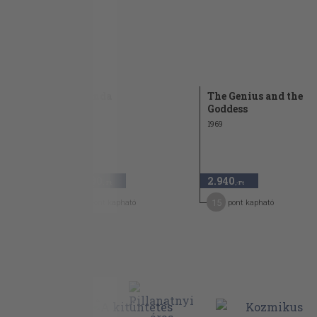
társai
Rotunda
The Genius and the
Goddess
1932
1969
12.000
2.940
,-Ft
,-Ft
60
15
pont kapható
pont kapható