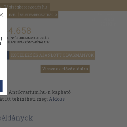
k: Régiségkereskedés.hu
A kosaram
HÍRLEVÉL
BELÉPÉS/REGISZTRÁCIÓ
MÉG
0
5000
Ft
144.658
)
ÁNNYAL NYÚJTJUK MAGYARORSZÁG
t
GYOBB ANTIKVÁR KÖNYV-KÍNÁLATÁT
YOK
KÖTELEZŐ ÉS AJÁNLOTT OLVASMÁNYOK
Vissza az előző oldalra
 az Antikvarium.hu-n kapható
át itt tekintheti meg:
Aldous
példányok