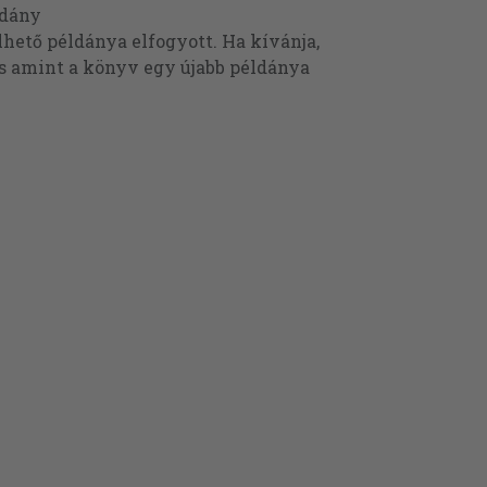
ldány
ető példánya elfogyott. Ha kívánja,
és amint a könyv egy újabb példánya