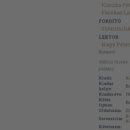
Kuczka Pé
Fazekas Lá
FORDÍTÓ
Szentmihál
LEKTOR
Nagy Péte
Budapest
'Aldous Huxley: 
példány
Kiadó:
K
Kiadás
B
helye:
Kiadás éve:
19
Kötés
Ra
típusa:
Oldalszám:
21
K
Sorozatcím:
K
Kötetszám: