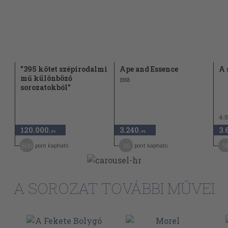
"395 kötet szépirodalmi
Ape and Essence
A 
mű különböző
1958
sorozatokból"
4.
120.000
3.240
3.
,-Ft
,-Ft
600
16
1
pont kapható
pont kapható
A SOROZAT TOVÁBBI MŰVEI