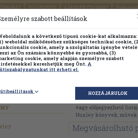
TÁRUHÁZ
ELŐJEGYZÉS
AJÁNDÉKUTALVÁNY
Partnerün
SZÁLLÍTÁS
SEGÍTSÉG
Személyre szabott beállítások
1.
Részletes kereső
Témaköri fa
eboldalunk a következő típusú cookie-kat alkalmazza:
1) weboldal működéséhez szükséges technikai cookie, (2
KIADV
unkcionális cookie, amely a szolgáltatás igénybe vételé
LEGNA
eszi az Ön számára könnyebbé és gyorsabbá, (3)
arketing cookie, amely alapján személyre szabott
PILLANATNYI ÁRAINK
FENNTARTHATÓ OLVASMÁN
irdetésekkel kereshetjük meg Önt.
A
ütiszabályzatunkat itt érheti el.
Aldous Huxley
ütibeállítások
HOZZÁJÁRULOK
Aldous Huxley műveinek
vagy előjegyezhető listáj
ÉNY
Huxley könyvek, művek
xley
Megvásárolható 