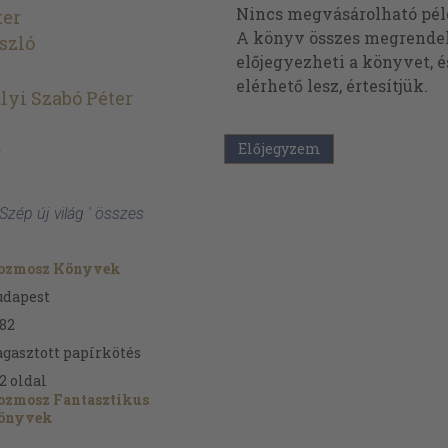
Nincs megvásárolható pé
ter
A könyv összes megrendelh
szló
előjegyezheti a könyvet, 
elérhető lesz, értesítjük.
yi Szabó Péter
Előjegyzem
r
Szép új világ ' összes
ozmosz Könyvek
udapest
82
gasztott papírkötés
2
oldal
ozmosz Fantasztikus
önyvek