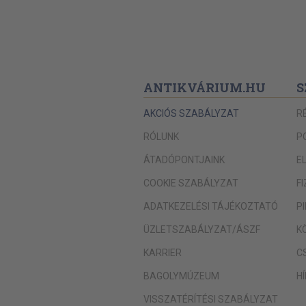
ANTIKVÁRIUM.HU
S
AKCIÓS SZABÁLYZAT
R
RÓLUNK
P
ÁTADÓPONTJAINK
E
COOKIE SZABÁLYZAT
F
ADATKEZELÉSI TÁJÉKOZTATÓ
P
ÜZLETSZABÁLYZAT/ÁSZF
K
KARRIER
C
BAGOLYMÚZEUM
H
VISSZATÉRÍTÉSI SZABÁLYZAT