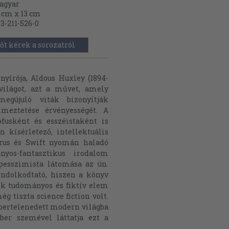
agyar
 cm x 13 cm
3-211-526-0
őt kérek a sorozatról
nyírója, Aldous Huxley (1894-
világot, azt a művet, amely
egújuló viták bizonyítják
elmeztetése érvényességét. A
ófusként és esszéistaként is
kísérletező, intellektuális
Morus és Swift nyomán haladó
yos-fantasztikus irodalom
 pesszimista látomása az ún.
ondolkodtató, hiszen a könyv
sok tudományos és fiktív elem
 tiszta science fiction volt.
mbertelenedett modern világba
ber szemével láttatja ezt a