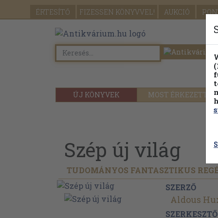
ÉRTESÍTŐ
FIZESSEN
KÖNYVVEL!
AUKCIÓ
PON
W
(
f
t
m
ÚJ KÖNYVEK
MOST ÉRKEZETT
h
s
Szép új világ
S
TUDOMÁNYOS FANTASZTIKUS REG
SZERZŐ
Aldous Hu
SZERKESZTŐ